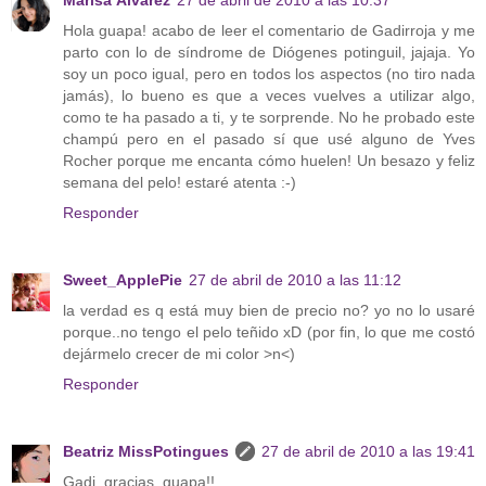
Marisa Álvarez
27 de abril de 2010 a las 10:37
Hola guapa! acabo de leer el comentario de Gadirroja y me
parto con lo de síndrome de Diógenes potinguil, jajaja. Yo
soy un poco igual, pero en todos los aspectos (no tiro nada
jamás), lo bueno es que a veces vuelves a utilizar algo,
como te ha pasado a ti, y te sorprende. No he probado este
champú pero en el pasado sí que usé alguno de Yves
Rocher porque me encanta cómo huelen! Un besazo y feliz
semana del pelo! estaré atenta :-)
Responder
Sweet_ApplePie
27 de abril de 2010 a las 11:12
la verdad es q está muy bien de precio no? yo no lo usaré
porque..no tengo el pelo teñido xD (por fin, lo que me costó
dejármelo crecer de mi color >n<)
Responder
Beatriz MissPotingues
27 de abril de 2010 a las 19:41
Gadi, gracias, guapa!!