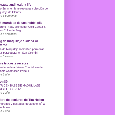
eauty and healthy life
o Summer, la refrescante colección de
uillaje de Clarins
e 3 semanas
imarujeos de una hobbit pija
orete Praia, delineador Cold Cocoa &
ss Chloe de Saigu
e 4 semanas
g de maquillaje : Guapa Al
tante
a de Maquillaje romántico para citas
eal para gustar en San Valentín)
e 6 meses
re trucos y recetas
endario de adviento Countdown de
hnic Cosmetics Parte II
e 1 año
oin80
TRICE - BASE DE MAQUILLAJE
VISIBLE COVER"
e 1 año
libro de conjuros de Tita Hellen
prados y gastados de agosto, sí, a
as horas
e 1 año