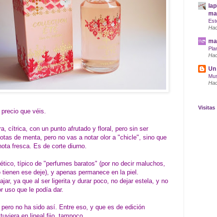
lap
maq
Est
Hac
mar
Pla
Hac
Un 
Mus
Hac
Visitas
 precio que véis.
a, cítrica, con un punto afrutado y floral, pero sin ser
tas de menta, pero no vas a notar olor a "chicle", sino que
 nota fresca. Es de corte diurno.
tético, típico de "perfumes baratos" (por no decir maluchos,
tienen ese deje), y apenas permanece en la piel.
ajar, ya que al ser ligerita y durar poco, no dejar estela, y no
r uso que le podía dar.
 pero no ha sido así. Entre eso, y que es de edición
tuviera en lineal fijo, tampoco.