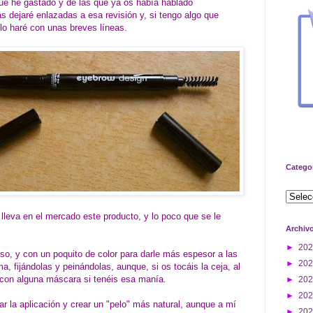
que he gastado y de las que ya os había hablado
s dejaré enlazadas a esa revisión y, si tengo algo que
 lo haré con unas breves líneas.
Catego
lleva en el mercado este producto, y lo poco que se le
Archiv
►
20
oso, y con un poquito de color para darle más espesor a las
►
20
a, fijándolas y peinándolas, aunque, si os tocáis la ceja, al
 con alguna máscara si tenéis esa manía.
►
20
►
20
tar la aplicación y crear un "pelo" más natural, aunque a mí
►
20