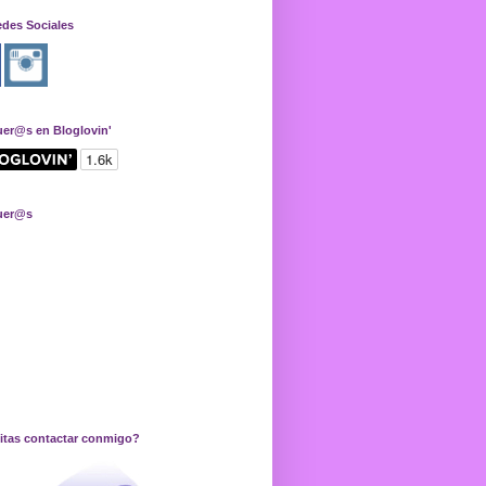
edes Sociales
uer@s en Bloglovin'
uer@s
itas contactar conmigo?