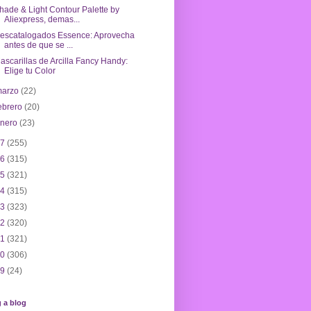
hade & Light Contour Palette by
Aliexpress, demas...
escatalogados Essence: Aprovecha
antes de que se ...
ascarillas de Arcilla Fancy Handy:
Elige tu Color
marzo
(22)
ebrero
(20)
enero
(23)
17
(255)
16
(315)
15
(321)
14
(315)
13
(323)
12
(320)
11
(321)
10
(306)
09
(24)
 a blog