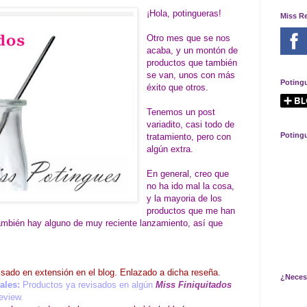
¡Hola, potingueras!
Miss R
Otro mes que se nos
acaba, y un montón de
productos que también
se van, unos con más
Poting
éxito que otros.
Tenemos un post
variadito, casi todo de
Poting
tratamiento, pero con
algún extra.
En general, creo que
no ha ido mal la cosa,
y la mayoria de los
productos que me han
ambién hay alguno de muy reciente lanzamiento, así que
sado en extensión en el blog. Enlazado a dicha reseña.
¿Neces
ales:
Productos ya revisados en algún
Miss Finiquitados
eview.