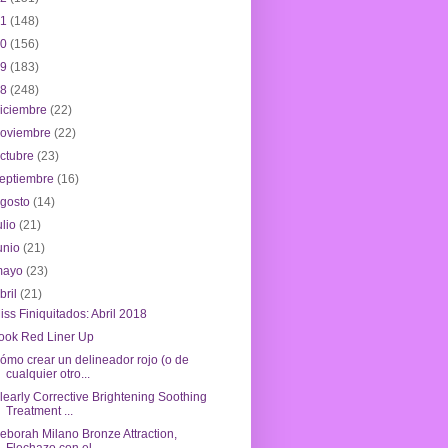
21
(148)
20
(156)
19
(183)
18
(248)
iciembre
(22)
noviembre
(22)
ctubre
(23)
eptiembre
(16)
agosto
(14)
ulio
(21)
unio
(21)
mayo
(23)
bril
(21)
iss Finiquitados: Abril 2018
ook Red Liner Up
ómo crear un delineador rojo (o de
cualquier otro...
learly Corrective Brightening Soothing
Treatment ...
eborah Milano Bronze Attraction,