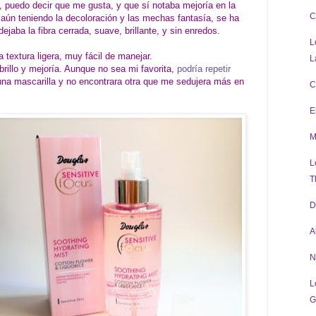
, puedo decir que me gusta, y que sí notaba mejoría en la
C
aún teniendo la decoloración y las mechas fantasía, se ha
aba la fibra cerrada, suave, brillante, y sin enredos.
L
 textura ligera, muy fácil de manejar.
L
rillo y mejoría. Aunque no sea mi favorita,
podría repetir
una mascarilla y no encontrara otra que me sedujera más en
C
E
M
L
T
D
A
N
L
G