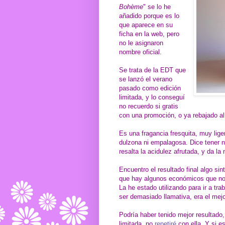
Bohème
" se lo he
añadido porque es lo
que aparece en su
ficha en la web, pero
no le asignaron
nombre oficial.
Se trata de la EDT que
se lanzó el verano
pasado como edición
limitada, y lo conseguí
no recuerdo si gratis
con una promoción, o ya rebajado al
Es una fragancia fresquita, muy liger
dulzona ni empalagosa. Dice tener no
resalta la acidulez afrutada, y da la
Encuentro el resultado final algo sin
que hay algunos económicos que no 
La he estado utilizando para ir a trab
ser demasiado llamativa, era el mejo
Podría haber tenido mejor resultado,
limitada, no
repetiré
con ella. Y si es