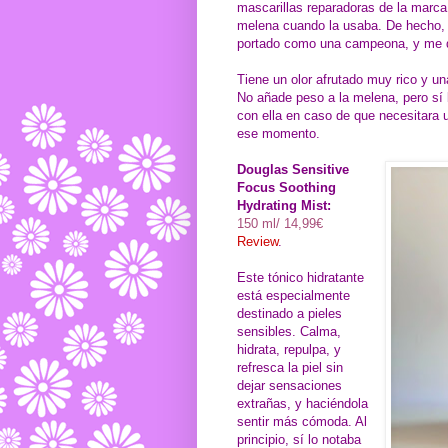
mascarillas reparadoras de la marca
melena cuando la usaba. De hecho, 
portado como una campeona, y me dej
Tiene un olor afrutado muy rico y una
No añade peso a la melena, pero sí b
con ella en caso de que necesitara 
ese momento.
Douglas Sensitive
Focus Soothing
Hydrating Mist:
150 ml/ 14,99€
Review
.
Este tónico hidratante
está especialmente
destinado a pieles
sensibles. Calma,
hidrata, repulpa, y
refresca la piel sin
dejar sensaciones
extrañas, y haciéndola
sentir más cómoda. Al
principio, sí lo notaba