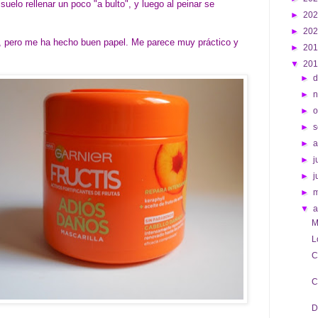
elo rellenar un poco "a bulto", y luego al peinar se
►
20
►
20
mí, pero me ha hecho buen papel. Me parece muy práctico y
►
20
.
▼
20
►
d
►
►
o
►
s
►
►
j
►
j
►
▼
a
M
L
C
C
D