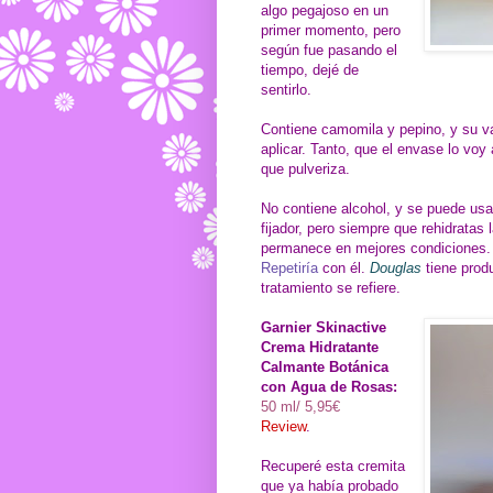
algo pegajoso en un
primer momento, pero
según fue pasando el
tiempo, dejé de
sentirlo.
Contiene camomila y pepino, y su v
aplicar. Tanto, que el envase lo voy
que pulveriza.
No contiene alcohol, y se puede us
fijador, pero siempre que rehidratas 
permanece en mejores condiciones.
Repetiría
con él.
Douglas
tiene prod
tratamiento se refiere.
Garnier Skinactive
Crema Hidratante
Calmante Botánica
con Agua de Rosas:
50 ml/ 5,95€
Review
.
Recuperé esta cremita
que ya había probado