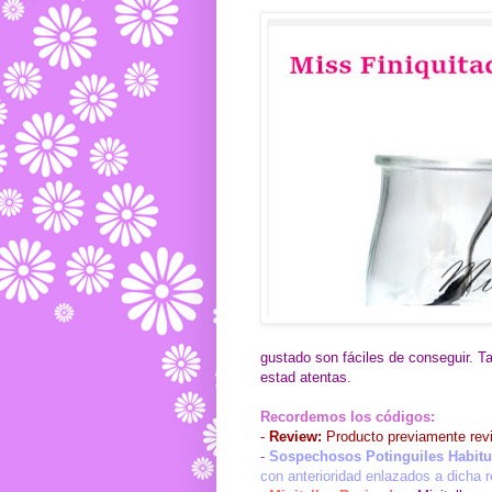
gustado son fáciles de conseguir. T
estad atentas.
Recordemos los códigos:
-
Review:
Producto previamente revi
-
Sospechosos Potinguiles Habitu
con anterioridad enlazados a dicha r