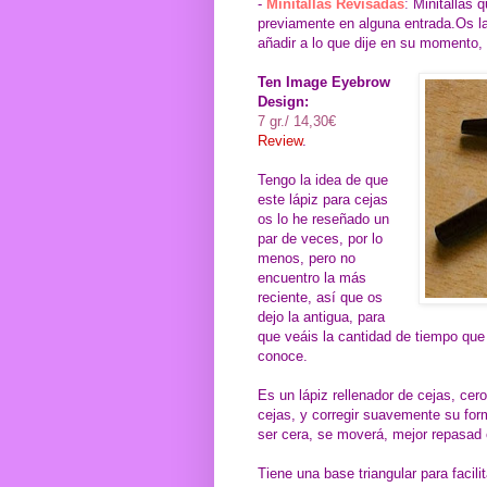
-
Minitallas Revisadas
:
Minitallas 
previamente en alguna entrada.Os la
añadir a lo que dije en su momento,
Ten Image Eyebrow
Design:
7 gr./ 14,30€
Review
.
Tengo la idea de que
este lápiz para cejas
os lo he reseñado un
par de veces, por lo
menos, pero no
encuentro la más
reciente, así que os
dejo la antigua, para
que veáis la cantidad de tiempo que 
conoce.
Es un lápiz rellenador de cejas, cer
cejas, y corregir suavemente su form
ser cera, se moverá, mejor repasad
Tiene una base triangular para facili