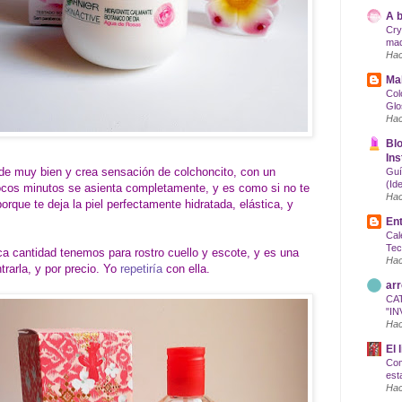
A b
Cry
maq
Hac
Mak
Col
Glo
Hac
Blo
Ins
de muy bien y crea sensación de colchoncito, con un
Guí
(Id
 pocos minutos se asienta completamente, y es como si no te
Hac
orque te deja la piel perfectamente hidratada, elástica, y
Ent
Cal
Tec
ca cantidad tenemos para rostro cuello y escote, y es una
Hac
trarla, y por precio. Yo
repetiría
con ella.
arr
CA
"IN
Hac
El 
Com
est
Hac