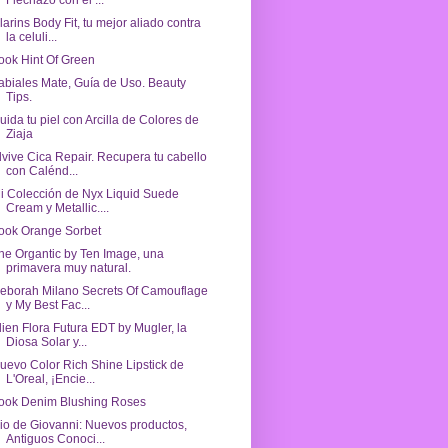
Flechazo con el ...
larins Body Fit, tu mejor aliado contra
la celuli...
ook Hint Of Green
abiales Mate, Guía de Uso. Beauty
Tips.
uida tu piel con Arcilla de Colores de
Ziaja
lvive Cica Repair. Recupera tu cabello
con Calénd...
i Colección de Nyx Liquid Suede
Cream y Metallic....
ook Orange Sorbet
he Organtic by Ten Image, una
primavera muy natural.
eborah Milano Secrets Of Camouflage
y My Best Fac...
lien Flora Futura EDT by Mugler, la
Diosa Solar y...
uevo Color Rich Shine Lipstick de
L'Oreal, ¡Encie...
ook Denim Blushing Roses
io de Giovanni: Nuevos productos,
Antiguos Conoci...