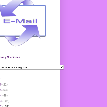
rías y Secciones
o
26
(21)
25
(53)
24
(48)
23
(105)
22
(151)