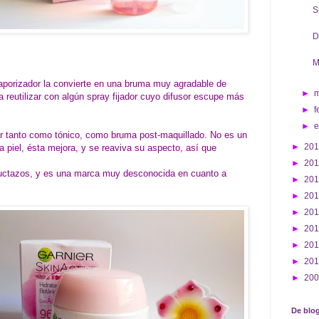
S
D
M
aporizador la convierte en una bruma muy agradable de
►
 a reutilizar con algún spray fijador cuyo difusor escupe más
►
f
►
ar tanto como tónico, como bruma post-maquillado. No es un
►
20
la piel, ésta mejora, y se reaviva su aspecto, así que
►
20
uctazos, y es una marca muy desconocida en cuanto a
►
20
►
20
►
20
►
20
►
20
►
20
►
20
De blog