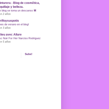
inturera - Blog de cosmética,
uillaje y belleza.
e blog se toma un descanso 💟
e 2 años
ifloysuspotis
nes de verano en el blog!
e 3 años
lieu avec Allure
c Noir For Her Narciso Rodriguez
e 5 años
Sube!