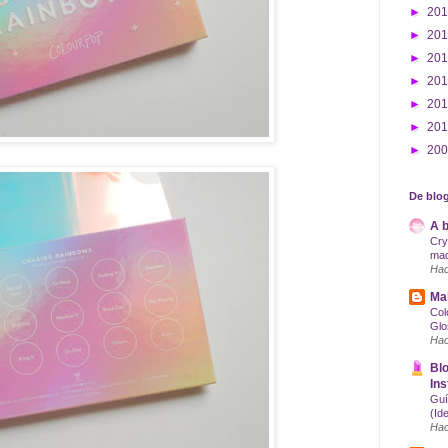
►
20
►
20
►
20
►
20
►
20
►
20
►
20
De blog
A b
Cry
maq
Hac
Mak
Col
Glo
Hac
Blo
Ins
Guí
(Id
Hac