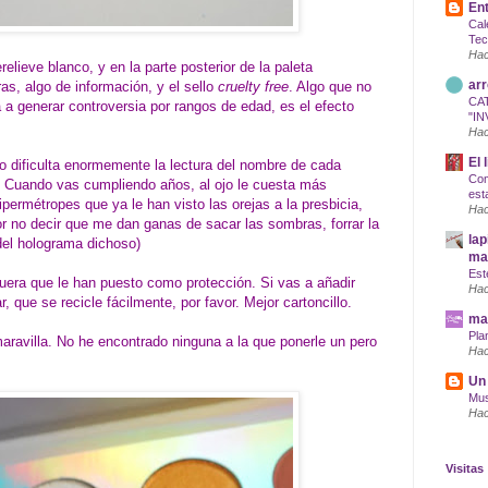
Ent
Cal
Tec
Hac
elieve blanco, y en la parte posterior de la paleta
arr
as, algo de información, y el sello
cruelty free
. Algo que no
CA
 a generar controversia por rangos de edad, es el efecto
"IN
Hac
El 
ro dificulta enormemente la lectura del nombre de cada
Com
 Cuando vas cumpliendo años, al ojo le cuesta más
est
ipermétropes que ya le han visto las orejas a la presbicia,
Hac
or no decir que me dan ganas de sacar las sombras, forrar la
lap
del holograma dichoso)
maq
Est
era que le han puesto como protección. Si vas a añadir
Hac
 que se recicle fácilmente, por favor. Mejor cartoncillo.
mar
Pla
ravilla. No he encontrado ninguna a la que ponerle un pero
Hac
Un 
Mus
Hac
Visitas