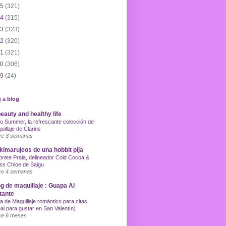
15
(321)
14
(315)
13
(323)
12
(320)
11
(321)
10
(306)
09
(24)
 a blog
eauty and healthy life
o Summer, la refrescante colección de
uillaje de Clarins
e 3 semanas
imarujeos de una hobbit pija
orete Praia, delineador Cold Cocoa &
ss Chloe de Saigu
e 4 semanas
g de maquillaje : Guapa Al
tante
a de Maquillaje romántico para citas
eal para gustar en San Valentín)
e 6 meses