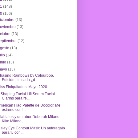
21
(148)
20
(156)
iciembre
(13)
noviembre
(13)
ctubre
(13)
eptiembre
(12)
agosto
(13)
ulio
(14)
unio
(13)
mayo
(13)
hasing Rainbows by Colourpop,
Edición Limitada ¿d...
iss Finiquitados: Mayo 2020
 Shaping Facial Lift Serum Facial
Clarins para re...
merican Flag Palette de Docolor. Me
estreno con l...
 labiales y un rubor:Deborah Milano,
Kiko Milano,...
isley Eye Contour Mask: Un autoregalo
para tu con...