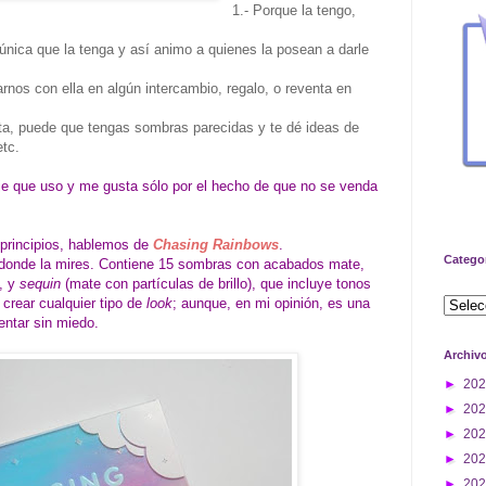
1.- Porque la tengo,
.
única que la tenga y así animo a quienes la posean a darle
nos con ella en algún intercambio, regalo, o reventa en
ta, puede que tengas sombras parecidas y te dé ideas de
etc.
e que uso y me gusta sólo por el hecho de que no se venda
 principios, hablemos de
Chasing Rainbows
.
Catego
r donde la mires. Contiene 15 sombras con acabados mate,
, y
sequin
(mate con partículas de brillo), que incluye tonos
 crear cualquier tipo de
look
; aunque, en mi opinión, es una
entar sin miedo.
Archiv
►
20
►
20
►
20
►
20
►
20