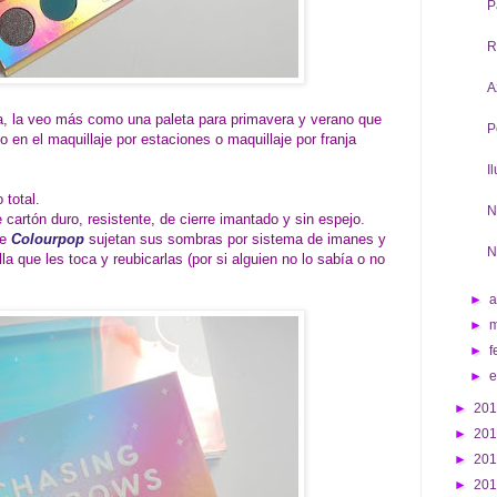
P
R
A
ra, la veo más como una paleta para primavera y verano que
P
 en el maquillaje por estaciones o maquillaje por franja
I
 total.
N
cartón duro, resistente, de cierre imantado y sin espejo.
de
Colourpop
sujetan sus sombras por sistema de imanes y
N
la que les toca y reubicarlas (por si alguien no lo sabía o no
►
a
►
►
f
►
►
20
►
20
►
20
►
20