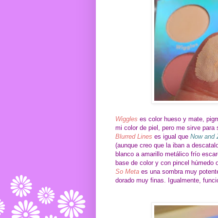
Wiggles
es color hueso y mate, pigm
mi color de piel, pero me sirve para s
Blurred Lines
es igual que
Now and 
(aunque creo que la iban a descata
blanco a amarillo metálico frío esc
base de color y con pincel húmedo 
So Meta
es una sombra muy potente, 
dorado muy finas. Igualmente, func