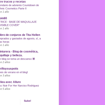
re trucos y recetas
endario de adviento Countdown de
hnic Cosmetics Parte II
e 1 año
oin80
TRICE - BASE DE MAQUILLAJE
VISIBLE COVER"
e 1 año
libro de conjuros de Tita Hellen
prados y gastados de agosto, sí, a
as horas
e 1 año
inturera - Blog de cosmética,
uillaje y belleza.
e blog se toma un descanso 💟
e 2 años
ifloysuspotis
nes de verano en el blog!
e 3 años
lieu avec Allure
c Noir For Her Narciso Rodriguez
e 5 años
Sube!