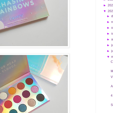
►
20
▼
20
►
d
►
►
o
►
s
►
►
j
►
j
▼
C
M
V
A
4
S