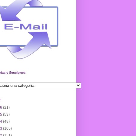
rías y Secciones
o
26
(21)
25
(53)
24
(48)
23
(105)
22
(151)