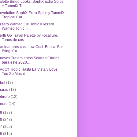
alette Bingo Looks: SophX Extra Spice
+ TammiX Tr...
evolution SophX Extra Spice y TammiX
Tropical Car...
zzaro Wanted Girl Tonic y Azzaro
Wanted Tonic, ¡l...
erth Go Travel Palette by Focallure,
Tonos de cos...
luminadores casi Low Cost: Becca, Bell,
Bling, Ca...
uevos Tratamientos Solares Clarins
para este 2020...
yx Off Tropic Hasta La Vista y Love
You So Mochi ...
bril
(13)
marzo
(13)
ebrero
(12)
enero
(14)
19
(183)
18
(248)
17
(255)
16
(315)