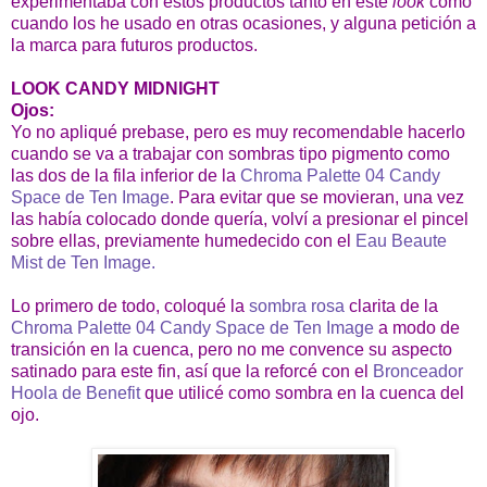
experimentaba con estos productos tanto en este
look
como
cuando los he usado en otras ocasiones, y alguna petición a
la marca para futuros productos.
LOOK CANDY MIDNIGHT
Ojos:
Yo no apliqué prebase, pero es muy recomendable hacerlo
cuando se va a trabajar con sombras tipo pigmento como
las dos de la fila inferior de la
Chroma Palette 04 Candy
Space de Ten Image
. Para evitar que se movieran, una vez
las había colocado donde quería, volví a presionar el pincel
sobre ellas, previamente humedecido con el
Eau Beaute
Mist de Ten Image.
Lo primero de todo, coloqué la
sombra rosa
clarita de la
Chroma Palette 04 Candy Space de Ten Image
a modo de
transición en la cuenca, pero no me convence su aspecto
satinado para este fin, así que la reforcé con el
Bronceador
Hoola de Benefit
que utilicé como sombra en la cuenca del
ojo.