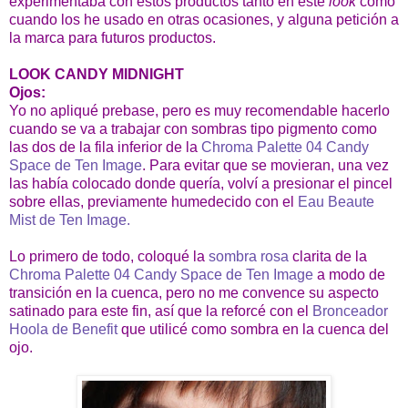
experimentaba con estos productos tanto en este
look
como
cuando los he usado en otras ocasiones, y alguna petición a
la marca para futuros productos.
LOOK CANDY MIDNIGHT
Ojos:
Yo no apliqué prebase, pero es muy recomendable hacerlo
cuando se va a trabajar con sombras tipo pigmento como
las dos de la fila inferior de la
Chroma Palette 04 Candy
Space de Ten Image
. Para evitar que se movieran, una vez
las había colocado donde quería, volví a presionar el pincel
sobre ellas, previamente humedecido con el
Eau Beaute
Mist de Ten Image.
Lo primero de todo, coloqué la
sombra rosa
clarita de la
Chroma Palette 04 Candy Space de Ten Image
a modo de
transición en la cuenca, pero no me convence su aspecto
satinado para este fin, así que la reforcé con el
Bronceador
Hoola de Benefit
que utilicé como sombra en la cuenca del
ojo.