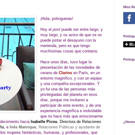
Miss R
¡Hola, potingueras!
Hoy el
post
puede ser entre largo, y
muy largo, y os aviso de que se os
Poting
puede juntar el desayuno con la
merienda, pero es que tengo
muchísimas cosas que contaros.
Poting
Hace unos días, tuvo lugar la
presentación de las novedades de
verano de
Clarins
en París, en un
entorno magnífico, y con un equipo
y una compañía excepcionales. Y
yo fui una de las personas más
privilegiadas del planeta en esos
días, porque me invitaron a
participar de este evento, y de una
experiencia magnífica e inolvidable
que no hace más que emocionarme
adecimiento hacia
Isabelle Picou
,
Directora de Relaciones
¿Neces
aña
, e
Inés Manrique
,
Relaciones Públicas y ayudante de
 dos mujeres fantásticas, humanas, y profesionales, que