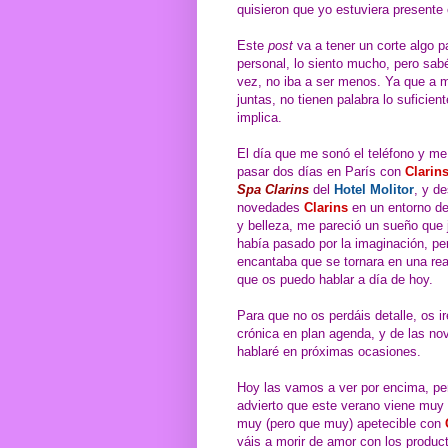
quisieron que yo estuviera presente
Este
post
va a tener un corte algo pa
personal, lo siento mucho, pero sab
vez, no iba a ser menos. Ya que a 
juntas, no tienen palabra lo sufici
implica.
El día que me sonó el teléfono y me
pasar dos días en París con
Clarin
Spa Clarins
del
Hotel Molitor
, y de
novedades
Clarins
en un entorno d
y belleza, me pareció un sueño qu
había pasado por la imaginación, p
encantaba que se tornara en una rea
que os puedo hablar a día de hoy.
Para que no os perdáis detalle, os i
crónica en plan agenda, y de las n
hablaré en próximas ocasiones.
Hoy las vamos a ver por encima, pe
advierto que este verano viene muy 
muy (pero que muy) apetecible con
váis a morir de amor con los produc