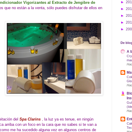
►
20
dicionador Vigorizantes al Extracto de Jengibre de
os que no están a la venta, sólo puedes disfrutar de ellos en
►
20
►
20
►
20
►
20
De blog
A b
Cry
maq
Hac
Mak
Col
Glo
Hac
Blo
Ins
Guí
(Id
Hac
itación del
Spa Clarins
, la luz ya es tenue, en ningún
Ent
Cal
 arriba con un foco en la cara que no sabes si te van a
Tec
 como me ha sucedido alguna vez en algunos centros de
Hac