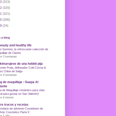
13
(323)
12
(320)
11
(321)
10
(306)
09
(24)
 a blog
eauty and healthy life
o Summer, la refrescante colección de
uillaje de Clarins
e 3 semanas
imarujeos de una hobbit pija
orete Praia, delineador Cold Cocoa &
ss Chloe de Saigu
e 4 semanas
g de maquillaje : Guapa Al
tante
a de Maquillaje romántico para citas
eal para gustar en San Valentín)
e 6 meses
re trucos y recetas
endario de adviento Countdown de
hnic Cosmetics Parte II
e 1 año