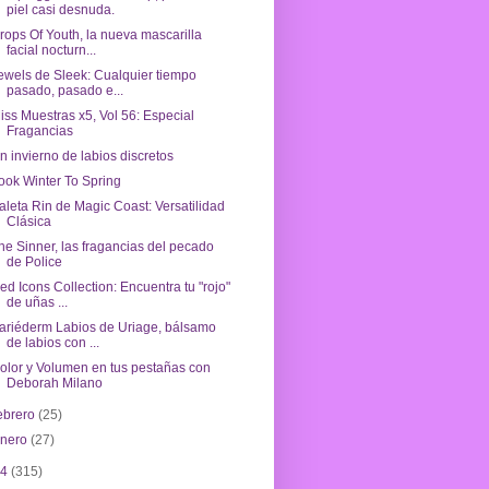
piel casi desnuda.
rops Of Youth, la nueva mascarilla
facial nocturn...
ewels de Sleek: Cualquier tiempo
pasado, pasado e...
iss Muestras x5, Vol 56: Especial
Fragancias
n invierno de labios discretos
ook Winter To Spring
aleta Rin de Magic Coast: Versatilidad
Clásica
he Sinner, las fragancias del pecado
de Police
ed Icons Collection: Encuentra tu "rojo"
de uñas ...
ariéderm Labios de Uriage, bálsamo
de labios con ...
olor y Volumen en tus pestañas con
Deborah Milano
ebrero
(25)
enero
(27)
14
(315)