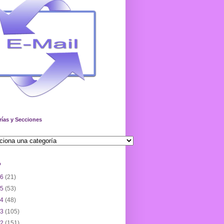
rías y Secciones
o
26
(21)
25
(53)
24
(48)
23
(105)
22
(151)