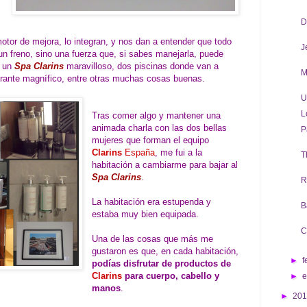
D
otor de mejora, lo integran, y nos dan a entender que todo
J
n freno, sino una fuerza que, si sabes manejarla, puede
n un
Spa Clarins
maravilloso, dos piscinas donde van a
M
urante magnífico, entre otras muchas cosas buenas.
U
L
Tras comer algo y mantener una
animada charla con las dos bellas
P
mujeres que forman el equipo
Clarins
España
, me fui a la
T
habitación a cambiarme para bajar al
Spa Clarins
.
R
La habitación era estupenda y
B
estaba muy bien equipada.
C
Una de las cosas que más me
gustaron es que, en cada habitación,
►
f
podías disfrutar de productos de
Clarins
para cuerpo, cabello y
►
manos
.
►
20