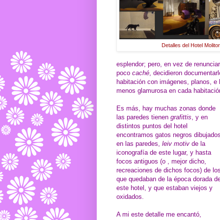
Detalles del Hotel Molito
esplendor; pero, en vez de renunciar
poco
caché
, decidieron documentarl
habitación con imágenes, planos, e 
menos glamurosa en cada habitació
Es más, hay muchas zonas donde
las paredes tienen
grafittis
, y en
distintos puntos del hotel
encontramos gatos negros dibujado
en las paredes,
leiv motiv
de la
iconografía de este lugar, y hasta
focos antiguos (o , mejor dicho,
recreaciones de dichos focos) de lo
que quedaban de la época dorada d
este hotel, y que estaban viejos y
oxidados.
A mi este detalle me encantó,