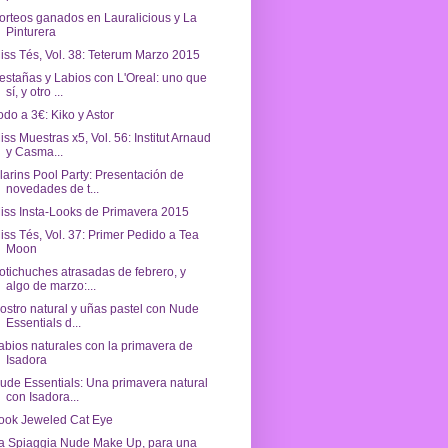
orteos ganados en Lauralicious y La
Pinturera
iss Tés, Vol. 38: Teterum Marzo 2015
estañas y Labios con L'Oreal: uno que
sí, y otro ...
odo a 3€: Kiko y Astor
iss Muestras x5, Vol. 56: Institut Arnaud
y Casma...
larins Pool Party: Presentación de
novedades de t...
iss Insta-Looks de Primavera 2015
iss Tés, Vol. 37: Primer Pedido a Tea
Moon
otichuches atrasadas de febrero, y
algo de marzo:...
ostro natural y uñas pastel con Nude
Essentials d...
abios naturales con la primavera de
Isadora
ude Essentials: Una primavera natural
con Isadora...
ook Jeweled Cat Eye
a Spiaggia Nude Make Up, para una