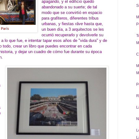
apagando, y el edificio quedó
S
abandonado a su suerte; de tal
modo que se convirtió en espacio
M
para grafiteros, diferentes tribus
urbanas, y fiestas
râve
hasta que,
P
r París
un buen día, a 3 arquitectos se les
ocurrió recuperarlo y devolverle su
T
 a lo que fue, e intentar tapar esos años de "vida dura" y de
M
o todo, crear un libro que puedes encontrar en cada
historia, y dejar un cuadro de cómo fue durante su época
C
n.
M
M
P
s
R
s
L
e
N
L
L