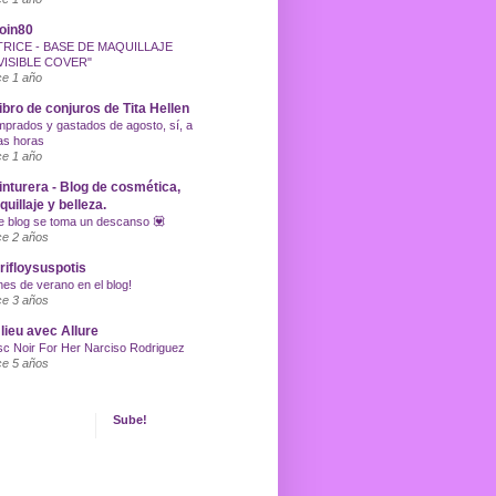
oin80
TRICE - BASE DE MAQUILLAJE
VISIBLE COVER"
e 1 año
libro de conjuros de Tita Hellen
prados y gastados de agosto, sí, a
as horas
e 1 año
inturera - Blog de cosmética,
uillaje y belleza.
e blog se toma un descanso 💟
e 2 años
ifloysuspotis
nes de verano en el blog!
e 3 años
lieu avec Allure
c Noir For Her Narciso Rodriguez
e 5 años
Sube!