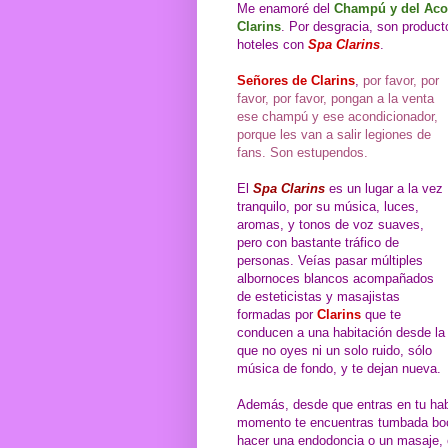
Me enamoré del
Champú y del Acon
Clarins
. Por desgracia, son product
hoteles con
Spa Clarins
.
Señores de Clarins
,
por favor, por
favor, por favor, pongan a la venta
ese champú y ese acondicionador,
porque les van a salir legiones de
fans. Son estupendos.
El
Spa Clarins
es un lugar a la vez
tranquilo, por su música, luces,
aromas, y tonos de voz suaves,
pero con bastante tráfico de
personas. Veías pasar múltiples
albornoces blancos acompañados
de esteticistas y masajistas
formadas por
Clarins
que te
conducen a una habitación desde la
que no oyes ni un solo ruido, sólo
música de fondo, y te dejan nueva.
Además, desde que entras en tu hab
momento te encuentras tumbada boca
hacer una endodoncia o un masaje,