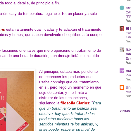
a todo al detalle, de principio a fin.
arr
CA
gonómica y de temperatura regulable. Es un placer ya sólo
"IN
Hac
El 
ins
están altamente cualificadas y te adaptan el tratamiento
Com
ias y firmes, que saben devolverle el equilibrio a tu cuerpo
est
Hac
lap
 facciones orientales que me proporcionó un tratamiento de
maq
nas de una hora de duración, con drenaje linfático incluído.
Est
Hac
mar
Al principio, estaba más pendiente
Pla
de reconocer los productos que
Hac
usaba conmigo que del tratamiento
en sí, pero llegó un momento en que
Un 
Mus
dejé de contar, y me limité a
Hac
disfrutar de las sensaciones,
siguiendo la
filosofía Clarins
: "
Para
que un tratamiento de belleza sea
Visitas
efectivo, hay que disfrutar de los
productos mediante todos los
sentidos mientras te los aplicas, y,
si se puede, respetar su ritual de