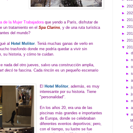
►
20
►
20
►
20
a de la Mujer Trabajadora
que yendo a París, disfrutar de
►
20
e un tratamiento en el
Spa Clarins
, y de una ruta turística
santes del mundo?
►
20
►
20
egué al
Hotel Molitor
. Teniá muchas ganas de verlo en
▼
20
mucho trasfondo donde me podría quedar a vivir sin
►
d
 su historia, y cómo te cuidan.
►
e nada del otro jueves, salvo una construcción amplia,
►
o
art decó
te fascina. Cada rincón es un pequeño escenario
►
s
►
El
Hotel Molitor
, además, es muy
►
j
interesante por su historia. Tiene
►
j
"personalidad".
►
En los años 20, era una de las
►
a
piscinas más grandes e importantes
▼
de Europa, donde se celebraban
M
diferentes eventos deportivos; pero,
C
con el tiempo, su lustre se fue