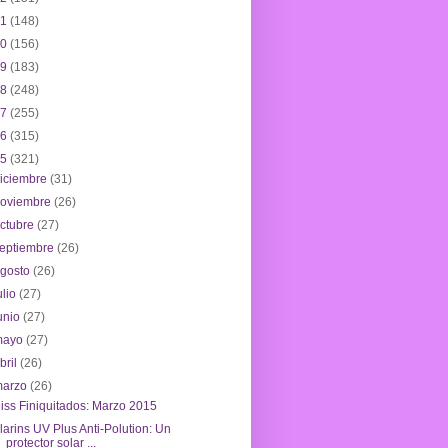
21
(148)
20
(156)
19
(183)
18
(248)
17
(255)
16
(315)
15
(321)
iciembre
(31)
noviembre
(26)
ctubre
(27)
eptiembre
(26)
agosto
(26)
ulio
(27)
unio
(27)
mayo
(27)
bril
(26)
marzo
(26)
iss Finiquitados: Marzo 2015
larins UV Plus Anti-Polution: Un
protector solar ...