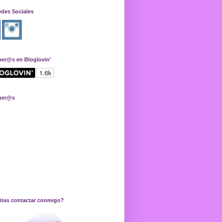
edes Sociales
uer@s en Bloglovin'
uer@s
itas contactar conmigo?