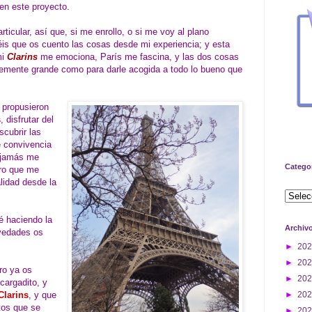
 en este proyecto.
rticular, así que, si me enrollo, o si me voy al plano
éis que os cuento las cosas desde mi experiencia; y esta
mi
Clarins
me emociona, París me fascina, y las dos cosas
entemente grande como para darle acogida a todo lo bueno que
 propusieron
s
, disfrutar del
scubrir las
e convivencia
e jamás me
Catego
ero que me
lidad desde la
ré haciendo la
Archiv
ovedades os
►
20
►
20
ro ya os
►
20
cargadito, y
Clarins
, y que
►
20
tos que se
►
20