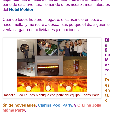
parte de esta aventura, tomando unos ricos zumos naturales
del
Hotel Molitor
.
Cuando todos hubieron llegado, el cansancio empezó a
hacer mella, y me retiré a descansar, porque el día siguiente
venía cargado de actividades y emociones.
Dí
a
9
de
M
ar
zo
:
Pr
es
en
ta
Iaabelle Picou e Inés Manrique con parte del equipo Clarins París
ci
ón de novedades
,
Clarins Pool Party,
y
Clarins Jolie
Môme Party
.