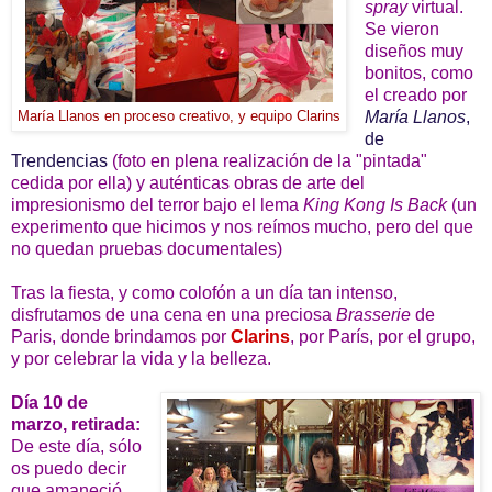
spray
virtual.
Se vieron
diseños muy
bonitos, como
el creado por
María Llanos
,
María Llanos en proceso creativo, y equipo Clarins
de
Trendencias
(foto en plena realización de la "pintada"
cedida por ella)
y auténticas obras de arte del
impresionismo del terror bajo el lema
King Kong Is Back
(un
experimento que hicimos y nos reímos mucho, pero del que
no quedan pruebas documentales)
Tras la fiesta, y como colofón a un día tan intenso,
disfrutamos de una cena en una preciosa
Brasserie
de
Paris, donde brindamos por
Clarins
, por París, por el grupo,
y por celebrar la vida y la belleza.
Día 10 de
marzo, retirada:
De este día, sólo
os puedo decir
que amaneció