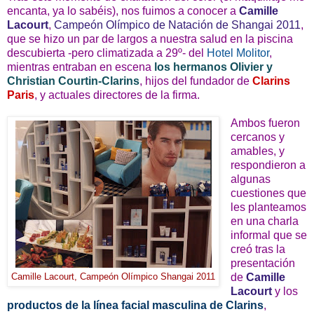
encanta, ya lo sabéis), nos fuimos a conocer a
Camille
Lacourt
,
Campeón Olímpico de Natación de Shangai 2011
,
que se hizo un par de largos a nuestra salud en la piscina
descubierta -pero climatizada a 29º- del
Hotel Molitor
,
mientras entraban en escena
los hermanos Olivier y
Christian Courtin-Clarins
, hijos del fundador de
Clarins
Paris
, y actuales directores de la firma.
Ambos fueron
cercanos y
amables, y
respondieron a
algunas
cuestiones que
les planteamos
en una charla
informal que se
creó tras la
presentación
de
Camille
Camille Lacourt, Campeón Olímpico Shangai 2011
Lacourt
y los
productos de la línea facial masculina de Clarins
,