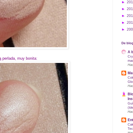
►
20
►
20
►
20
►
20
►
20
De blog
A b
Cry
a
perlada, muy bonita:
maq
Hac
Mak
Col
Glo
Hac
Blo
Ins
Guí
(Id
Hac
Ent
Cal
Tec
Hac