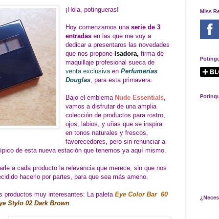
¡Hola, potingueras!
Miss R
Hoy comenzamos una
serie de 3
entradas
en las que me voy a
dedicar a presentaros las novedades
que nos propone
Isadora,
firma de
Poting
maquillaje profesional sueca de
venta exclusiva
en
Perfumerías
Douglas
, para esta primavera.
Poting
Bajo el emblema
Nude Essentials
,
vamos a disfrutar de una amplia
colección de productos para rostro,
ojos, labios, y uñas que se inspira
en tonos naturales y frescos,
favorecedores, pero sin renunciar a
l, típico de esta nueva estación que tenemos ya aquí mismo.
rle a cada producto la relevancia que merece, sin que nos
ecidido hacerlo por partes, para que sea más ameno.
 productos muy interesantes: La paleta
Eye Color Bar 60
¿Neces
ye Stylo 02 Dark Brown
.