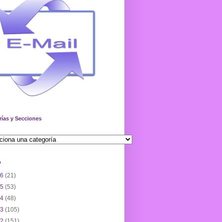
rías y Secciones
o
26
(21)
25
(53)
24
(48)
23
(105)
22
(151)