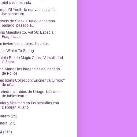
piel casi desnuda.
rops Of Youth, la nueva mascarilla
facial nocturn...
ewels de Sleek: Cualquier tiempo
pasado, pasado e...
iss Muestras x5, Vol 56: Especial
Fragancias
n invierno de labios discretos
ook Winter To Spring
aleta Rin de Magic Coast: Versatilidad
Clásica
he Sinner, las fragancias del pecado
de Police
ed Icons Collection: Encuentra tu "rojo"
de uñas ...
ariéderm Labios de Uriage, bálsamo
de labios con ...
olor y Volumen en tus pestañas con
Deborah Milano
ebrero
(25)
enero
(27)
14
(315)