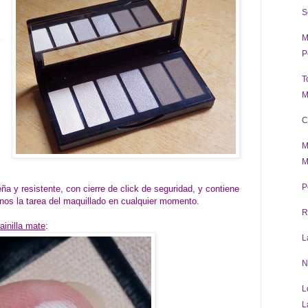
S
M
P
T
M
C
M
M
P
 y resistente, con cierre de click de seguridad, y contiene
arnos la tarea del maquillado en cualquier momento.
R
ainilla mate
:
L
N
L
L