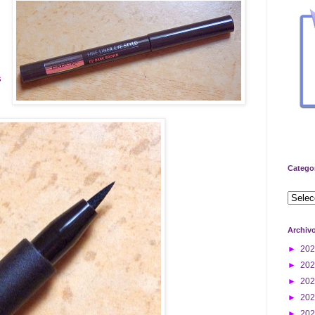
s
Catego
Archiv
►
20
►
20
►
20
►
20
►
20