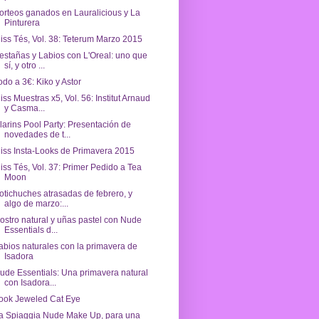
orteos ganados en Lauralicious y La
Pinturera
iss Tés, Vol. 38: Teterum Marzo 2015
estañas y Labios con L'Oreal: uno que
sí, y otro ...
odo a 3€: Kiko y Astor
iss Muestras x5, Vol. 56: Institut Arnaud
y Casma...
larins Pool Party: Presentación de
novedades de t...
iss Insta-Looks de Primavera 2015
iss Tés, Vol. 37: Primer Pedido a Tea
Moon
otichuches atrasadas de febrero, y
algo de marzo:...
ostro natural y uñas pastel con Nude
Essentials d...
abios naturales con la primavera de
Isadora
ude Essentials: Una primavera natural
con Isadora...
ook Jeweled Cat Eye
a Spiaggia Nude Make Up, para una