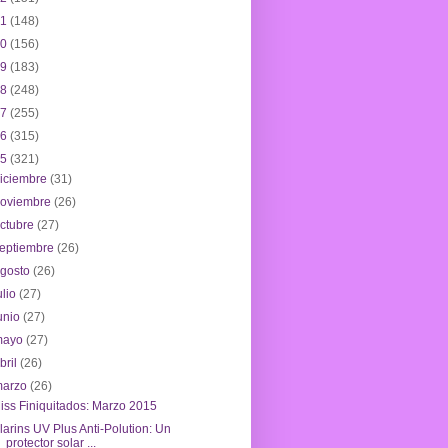
21
(148)
20
(156)
19
(183)
18
(248)
17
(255)
16
(315)
15
(321)
iciembre
(31)
noviembre
(26)
ctubre
(27)
eptiembre
(26)
agosto
(26)
ulio
(27)
unio
(27)
mayo
(27)
bril
(26)
marzo
(26)
iss Finiquitados: Marzo 2015
larins UV Plus Anti-Polution: Un
protector solar ...