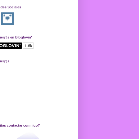
edes Sociales
uer@s en Bloglovin'
uer@s
itas contactar conmigo?