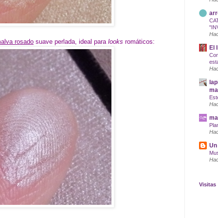
arr
CA
"IN
Hac
malva rosado
suave perlada, ideal para
looks
romáticos:
El 
Com
est
Hac
lap
maq
Est
Hac
mar
Pla
Hac
Un 
Mus
Hac
Visitas