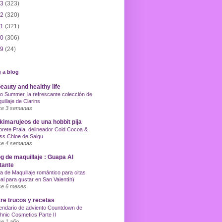
13
(323)
12
(320)
11
(321)
10
(306)
09
(24)
 a blog
eauty and healthy life
o Summer, la refrescante colección de
uillaje de Clarins
e 3 semanas
imarujeos de una hobbit pija
orete Praia, delineador Cold Cocoa &
ss Chloe de Saigu
e 4 semanas
g de maquillaje : Guapa Al
tante
a de Maquillaje romántico para citas
eal para gustar en San Valentín)
e 6 meses
re trucos y recetas
endario de adviento Countdown de
hnic Cosmetics Parte II
e 1 año