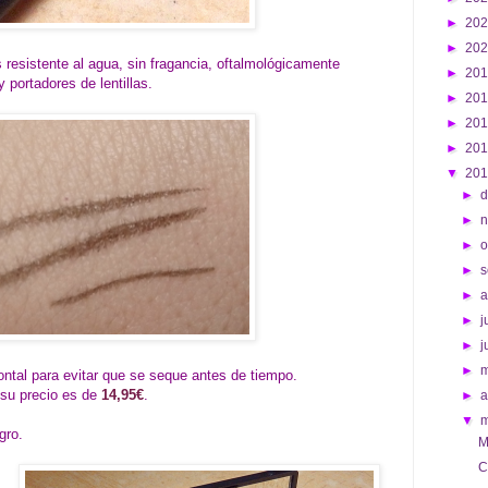
►
20
►
20
resistente al agua, sin fragancia, oftalmológicamente
►
20
 portadores de lentillas.
►
20
►
20
►
20
▼
20
►
d
►
►
o
►
s
►
►
j
►
j
►
ntal para evitar que se seque antes de tiempo.
 su precio es de
14,95€
.
►
a
▼
gro.
M
C