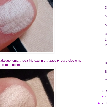
D
J
M
U
L
P
T
a que torna a rosa frío
casi metalizado (y cuyo efecto no
R
 pero lo tiene):
B
C
►
f
►
►
20