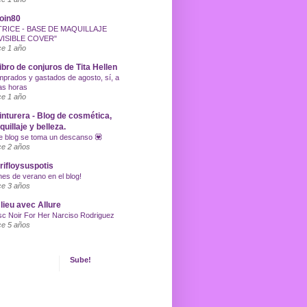
oin80
TRICE - BASE DE MAQUILLAJE
VISIBLE COVER"
e 1 año
libro de conjuros de Tita Hellen
prados y gastados de agosto, sí, a
as horas
e 1 año
inturera - Blog de cosmética,
uillaje y belleza.
e blog se toma un descanso 💟
e 2 años
ifloysuspotis
nes de verano en el blog!
e 3 años
lieu avec Allure
c Noir For Her Narciso Rodriguez
e 5 años
Sube!