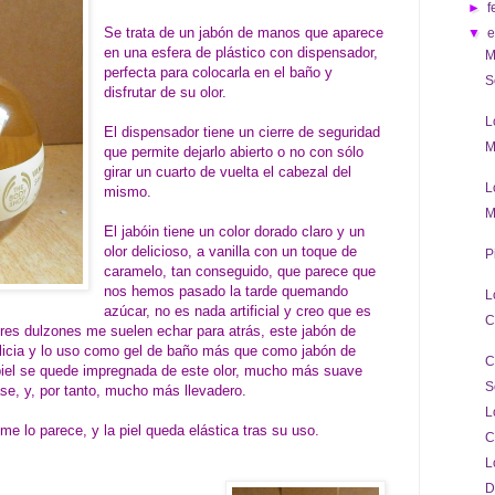
►
f
Se trata de un jabón de manos que aparece
▼
en una esfera de plástico con dispensador,
M
perfecta para colocarla en el baño y
S
disfrutar de su olor.
L
El dispensador tiene un cierre de seguridad
M
que permite dejarlo abierto o no con sólo
girar un cuarto de vuelta el cabezal del
L
mismo.
M
El jabóin tiene un color dorado claro y un
olor delicioso, a vanilla con un toque de
P
caramelo, tan conseguido, que parece que
nos hemos pasado la tarde quemando
L
azúcar, no es nada artificial y creo que es
C
ores dulzones me suelen echar para atrás, este jabón de
icia y lo uso como gel de baño más que como jabón de
C
iel se quede impregnada de este olor, mucho más suave
S
se, y, por tanto, mucho más llevadero.
L
e lo parece, y la piel queda elástica tras su uso.
C
L
D