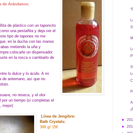
a de Arándanos:
"
L
lita de plástico con un taponcito
S
como una pestañita y deja ver el
 este tipo de tapones no me
M
 que, en la ducha con las manos
acabas metiendo la uña y
L
empre:colocarle un dispensador
P
uste en la rosca o cambiarlo de
S
ntre lo dulce y lo ácido. A mi
L
a de antemano, así que no
C
oluto.
P
suave, no reseca, y el olor
 por un tiempo (si completas el
A
, mejor)
¡
Línea de Jengibre:
►
20
Bath Crystals:
►
20
300 g/ 15€