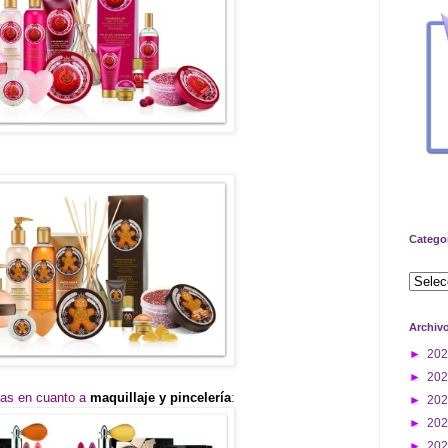
Catego
Archiv
►
20
►
20
vas en cuanto a
maquillaje y pincelería
:
►
20
►
20
►
20