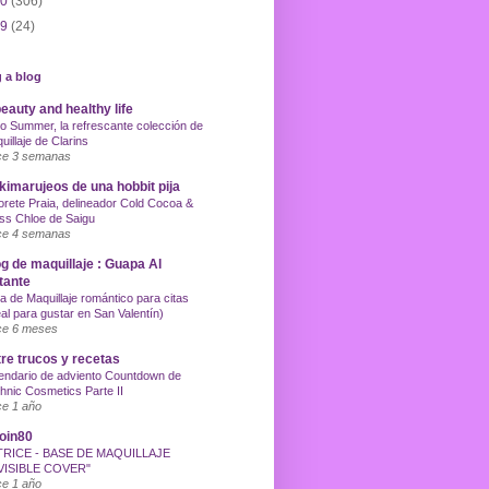
10
(306)
09
(24)
 a blog
eauty and healthy life
o Summer, la refrescante colección de
uillaje de Clarins
e 3 semanas
imarujeos de una hobbit pija
orete Praia, delineador Cold Cocoa &
ss Chloe de Saigu
e 4 semanas
g de maquillaje : Guapa Al
tante
a de Maquillaje romántico para citas
eal para gustar en San Valentín)
e 6 meses
re trucos y recetas
endario de adviento Countdown de
hnic Cosmetics Parte II
e 1 año
oin80
TRICE - BASE DE MAQUILLAJE
VISIBLE COVER"
e 1 año