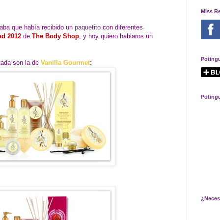
Miss R
ba que había recibido un
paquetito
con diferentes
ad 2012
de
The Body Shop
, y hoy quiero hablaros un
Poting
tada son la de
Vanilla Gourmet
:
Poting
¿Neces