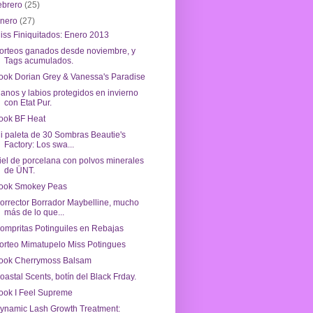
ebrero
(25)
enero
(27)
iss Finiquitados: Enero 2013
orteos ganados desde noviembre, y
Tags acumulados.
ook Dorian Grey & Vanessa's Paradise
anos y labios protegidos en invierno
con Etat Pur.
ook BF Heat
i paleta de 30 Sombras Beautie's
Factory: Los swa...
iel de porcelana con polvos minerales
de ÜNT.
ook Smokey Peas
orrector Borrador Maybelline, mucho
más de lo que...
ompritas Potinguiles en Rebajas
orteo Mimatupelo Miss Potingues
ook Cherrymoss Balsam
oastal Scents, botín del Black Frday.
ook I Feel Supreme
ynamic Lash Growth Treatment: