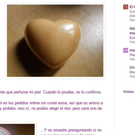
El 
Com
est
Hac
lap
maq
Est
Hac
mar
Pla
Hac
Un 
Mus
Hac
te que perfume mi piel. Cuando lo pruebe, os lo confirmo.
Visitas
n en los pedidos online sin coste extra, así que os animo a
probéis; eso sí, no podéis elegir el olor, pero será uno de
...Y os estaréis prenguntando si no