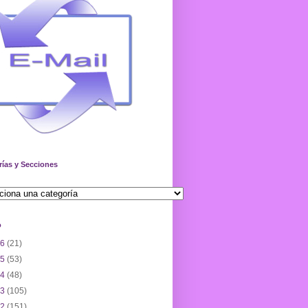
rías y Secciones
o
26
(21)
25
(53)
24
(48)
23
(105)
22
(151)