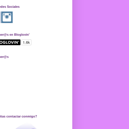
edes Sociales
uer@s en Bloglovin'
uer@s
itas contactar conmigo?