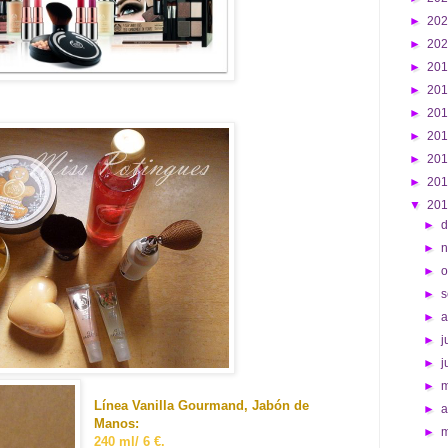
►
20
►
20
►
20
►
20
►
20
►
20
►
20
►
20
▼
20
►
d
►
►
o
►
s
►
►
j
►
j
►
Línea Vanilla Gourmand, Jabón de
►
a
Manos:
►
240 ml/ 6 €.