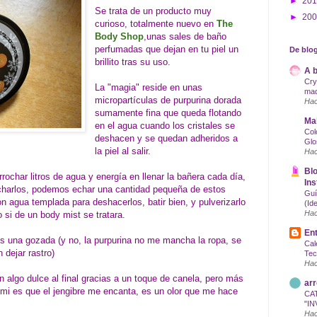
►
20
Se trata de un producto muy
►
20
curioso, totalmente nuevo en
The
Body Shop
,unas sales de baño
perfumadas que dejan en tu piel un
De blog
brillito tras su uso.
A b
Cry
La "magia" reside en unas
maq
micropartículas de purpurina dorada
Hac
sumamente fina que queda flotando
Mak
en el agua cuando los cristales se
Col
deshacen y se quedan adheridos a
Glo
la piel al salir.
Hac
Blo
ochar litros de agua y energía en llenar la bañera cada día,
Ins
charlos, podemos echar una cantidad pequeña de estos
Guí
con agua templada para deshacerlos, batir bien, y pulverizarlo
(Id
Hac
 si de un body mist se tratara.
Ent
s una gozada (y no, la purpurina no me mancha la ropa, se
Cal
dejar rastro)
Tec
Hac
 algo dulce al final gracias a un toque de canela, pero más
arr
A mi es que el jengibre me encanta, es un olor que me hace
CA
"IN
Hac