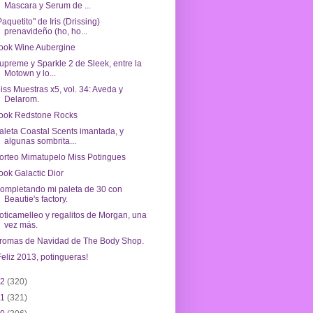
Mascara y Serum de ...
Paquetito" de Iris (Drissing)
prenavideño (ho, ho...
ook Wine Aubergine
upreme y Sparkle 2 de Sleek, entre la
Motown y lo...
iss Muestras x5, vol. 34: Aveda y
Delarom.
ook Redstone Rocks
aleta Coastal Scents imantada, y
algunas sombrita...
orteo Mimatupelo Miss Potingues
ook Galactic Dior
ompletando mi paleta de 30 con
Beautie's factory.
oticamelleo y regalitos de Morgan, una
vez más.
romas de Navidad de The Body Shop.
Feliz 2013, potingueras!
12
(320)
11
(321)