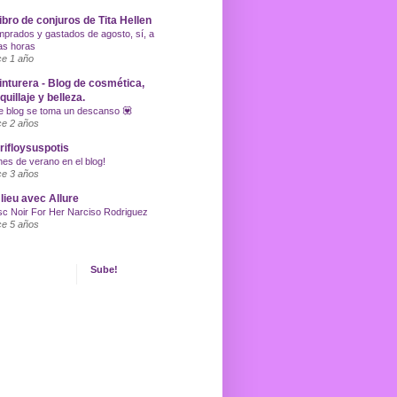
libro de conjuros de Tita Hellen
prados y gastados de agosto, sí, a
as horas
e 1 año
inturera - Blog de cosmética,
uillaje y belleza.
e blog se toma un descanso 💟
e 2 años
ifloysuspotis
nes de verano en el blog!
e 3 años
lieu avec Allure
c Noir For Her Narciso Rodriguez
e 5 años
Sube!