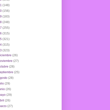
21
(148)
20
(156)
19
(183)
18
(248)
17
(255)
16
(315)
15
(321)
14
(315)
13
(323)
iciembre
(26)
noviembre
(27)
ctubre
(28)
eptiembre
(25)
agosto
(28)
ulio
(29)
unio
(26)
mayo
(29)
bril
(26)
marzo
(27)