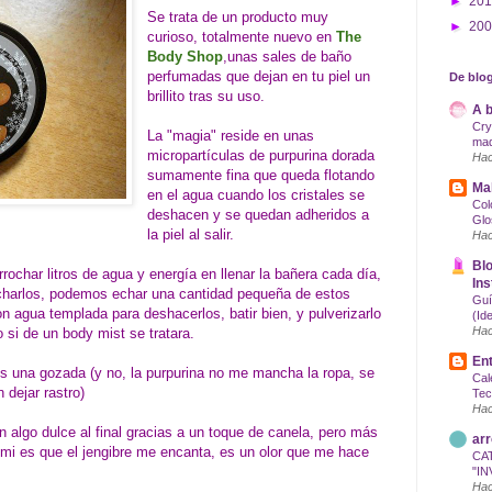
►
20
Se trata de un producto muy
►
20
curioso, totalmente nuevo en
The
Body Shop
,unas sales de baño
perfumadas que dejan en tu piel un
De blog
brillito tras su uso.
A b
Cry
La "magia" reside en unas
maq
micropartículas de purpurina dorada
Hac
sumamente fina que queda flotando
Mak
en el agua cuando los cristales se
Col
deshacen y se quedan adheridos a
Glo
la piel al salir.
Hac
Blo
ochar litros de agua y energía en llenar la bañera cada día,
Ins
charlos, podemos echar una cantidad pequeña de estos
Guí
con agua templada para deshacerlos, batir bien, y pulverizarlo
(Id
Hac
 si de un body mist se tratara.
Ent
s una gozada (y no, la purpurina no me mancha la ropa, se
Cal
dejar rastro)
Tec
Hac
 algo dulce al final gracias a un toque de canela, pero más
arr
A mi es que el jengibre me encanta, es un olor que me hace
CA
"IN
Hac