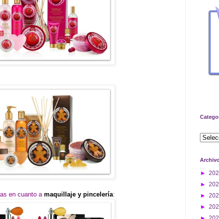
Catego
Archiv
►
20
►
20
vas en cuanto a
maquillaje y pincelería
:
►
20
►
20
►
20