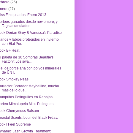
ebrero
(25)
enero
(27)
iss Finiquitados: Enero 2013
orteos ganados desde noviembre, y
Tags acumulados.
ook Dorian Grey & Vanessa's Paradise
anos y labios protegidos en invierno
con Etat Pur.
ook BF Heat
i paleta de 30 Sombras Beautie's
Factory: Los swa...
iel de porcelana con polvos minerales
de ÜNT.
ook Smokey Peas
orrector Borrador Maybelline, mucho
más de lo que...
ompritas Potinguiles en Rebajas
orteo Mimatupelo Miss Potingues
ook Cherrymoss Balsam
oastal Scents, botín del Black Frday.
ook I Feel Supreme
ynamic Lash Growth Treatment: