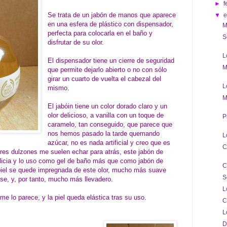
►
f
Se trata de un jabón de manos que aparece
▼
en una esfera de plástico con dispensador,
M
perfecta para colocarla en el baño y
S
disfrutar de su olor.
L
El dispensador tiene un cierre de seguridad
M
que permite dejarlo abierto o no con sólo
girar un cuarto de vuelta el cabezal del
L
mismo.
M
El jabóin tiene un color dorado claro y un
olor delicioso, a vanilla con un toque de
P
caramelo, tan conseguido, que parece que
nos hemos pasado la tarde quemando
L
azúcar, no es nada artificial y creo que es
C
ores dulzones me suelen echar para atrás, este jabón de
icia y lo uso como gel de baño más que como jabón de
C
iel se quede impregnada de este olor, mucho más suave
S
se, y, por tanto, mucho más llevadero.
L
e lo parece, y la piel queda elástica tras su uso.
C
L
D