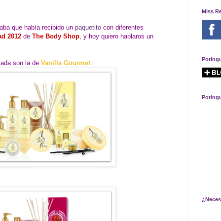
Miss R
ba que había recibido un
paquetito
con diferentes
ad 2012
de
The Body Shop
, y hoy quiero hablaros un
Poting
tada son la de
Vanilla Gourmet
:
Poting
¿Neces