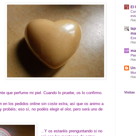
El 
Com
est
Hac
lap
maq
Est
Hac
mar
Pla
Hac
Un 
Mus
Hac
te que perfume mi piel. Cuando lo pruebe, os lo confirmo.
Visitas
n en los pedidos online sin coste extra, así que os animo a
probéis; eso sí, no podéis elegir el olor, pero será uno de
...Y os estaréis prenguntando si no