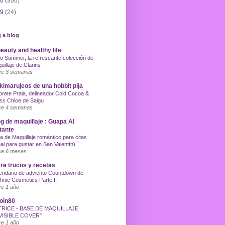
10
(306)
09
(24)
 a blog
eauty and healthy life
o Summer, la refrescante colección de
uillaje de Clarins
e 3 semanas
imarujeos de una hobbit pija
orete Praia, delineador Cold Cocoa &
ss Chloe de Saigu
e 4 semanas
g de maquillaje : Guapa Al
tante
a de Maquillaje romántico para citas
eal para gustar en San Valentín)
e 6 meses
re trucos y recetas
endario de adviento Countdown de
hnic Cosmetics Parte II
e 1 año
oin80
TRICE - BASE DE MAQUILLAJE
VISIBLE COVER"
e 1 año