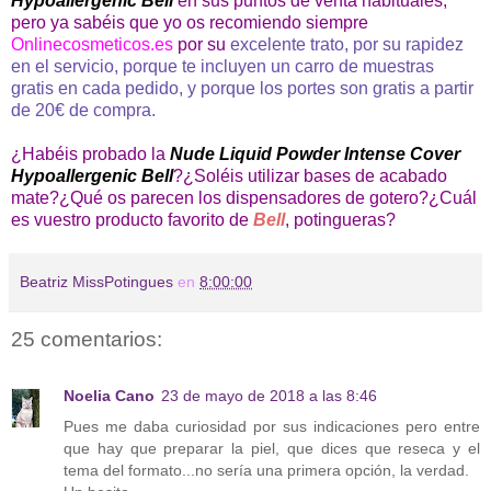
Hypoallergenic Bell
en sus puntos de venta habituales,
pero ya sabéis que yo os recomiendo siempre
Onlinecosmeticos.es
por su
excelente trato, por su rapidez
en el servicio, porque te incluyen un carro de muestras
gratis en cada pedido, y porque los portes son gratis a partir
de 20€ de compra.
¿Habéis probado la
Nude Liquid Powder Intense Cover
Hypoallergenic Bell
?¿Soléis utilizar bases de acabado
mate?¿Qué os parecen los dispensadores de gotero?¿Cuál
es vuestro producto favorito de
Bell
, potingueras?
Beatriz MissPotingues
en
8:00:00
25 comentarios:
Noelia Cano
23 de mayo de 2018 a las 8:46
Pues me daba curiosidad por sus indicaciones pero entre
que hay que preparar la piel, que dices que reseca y el
tema del formato...no sería una primera opción, la verdad.