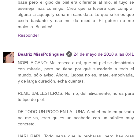
base pero el gipo de piel era diferente al mio, el tuyo se
asemeja mas conmigo. Creo que si tuviera que comprar
alguna la aquajelly seria mi candidata. Lo que si leí es que
oxida bastante y eso me da miedito. El gotero no me
molesta. Besotes!
Responder
Beatriz MissPotingues
24 de mayo de 2018 a las 8:41
NOELIA CANO: Me reseca a mí, que mi piel se deshidrata
con mirarla, pero no tiene por qué sucederle a todo el
mundo, sólo aviso. Ahora, jugosa no es, mate, empolvada,
y de larga duración, echa cuentas.
REME BALLESTEROS: No, no, definitivamente, no es para
tu tipo de piel.
DE TODO UN POCO EN LA LUNA: A mí el mate empolvado
no me va, creo qu es un acabado con un público muy
concreto.
HARI RARI: Todo sería que la probaras, pero hay oras