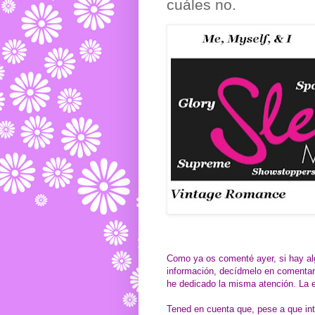
cuáles no.
Como ya os comenté ayer, si hay al
información, decídmelo en comentari
he dedicado la misma atención. La e
Tened en cuenta que, pese a que inte