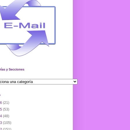
rías y Secciones
o
26
(21)
25
(53)
24
(48)
23
(105)
22
(151)