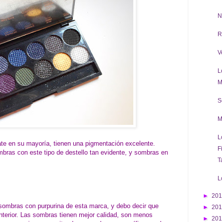
N
R
V
L
M
S
M
L
te en su mayoría, tienen una pigmentación excelente.
F
mbras con este tipo de destello tan evidente, y sombras en
T
L
►
20
 sombras con purpurina de esta marca, y debo decir que
►
20
anterior. Las sombras tienen mejor calidad, son menos
►
20