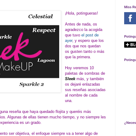
Miss R
¡Hola, potingueras!
Antes de nada, os
agradezco la acogida
que tuvo
el post de
Poting
ayer
, y espero que los
dos que nos quedan
os gusten tanto o más
que la primera.
Poting
Hoy veremos 10
paletas de sombras de
Sleek
más, y también
os dejaré enlazadas
sus reseñas asociadas
al nombre de cada
una.
guna reseña que haya quedado flojita y queréis más
os. Algunas de ellas tienen mucho tiempo, y no siempre les
xperiencia es un grado.
¿Neces
nto ser objetiva, el enfoque siempre va a tener algo de