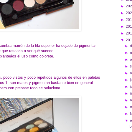
►
20
►
20
►
20
►
20
►
20
▼
20
sombra marrón de la fila superior ha dejado de pigmentar
►
d
 que rascarla a ver qué sucede.
►
planteáos el uso como colorete.
►
o
►
s
►
s, poco vistos y poco repetidos algunos de ellos en paletas
►
j
os 1, son mates y pigmentan bastante bien en general.
►
j
pero con prebase todo se soluciona.
►
►
a
►
►
f
▼
L