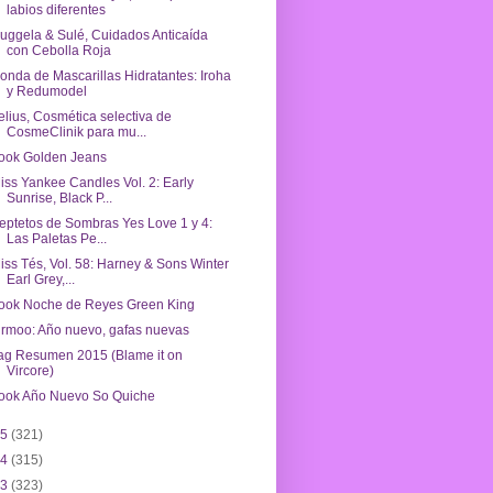
labios diferentes
uggela & Sulé, Cuidados Anticaída
con Cebolla Roja
onda de Mascarillas Hidratantes: Iroha
y Redumodel
elius, Cosmética selectiva de
CosmeClinik para mu...
ook Golden Jeans
iss Yankee Candles Vol. 2: Early
Sunrise, Black P...
eptetos de Sombras Yes Love 1 y 4:
Las Paletas Pe...
iss Tés, Vol. 58: Harney & Sons Winter
Earl Grey,...
ook Noche de Reyes Green King
irmoo: Año nuevo, gafas nuevas
ag Resumen 2015 (Blame it on
Vircore)
ook Año Nuevo So Quiche
15
(321)
14
(315)
13
(323)