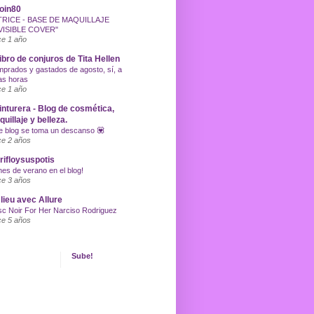
oin80
TRICE - BASE DE MAQUILLAJE
VISIBLE COVER"
e 1 año
libro de conjuros de Tita Hellen
prados y gastados de agosto, sí, a
as horas
e 1 año
inturera - Blog de cosmética,
uillaje y belleza.
e blog se toma un descanso 💟
e 2 años
ifloysuspotis
nes de verano en el blog!
e 3 años
lieu avec Allure
c Noir For Her Narciso Rodriguez
e 5 años
Sube!