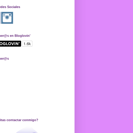
edes Sociales
uer@s en Bloglovin'
uer@s
itas contactar conmigo?