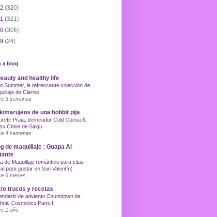
12
(320)
11
(321)
10
(306)
09
(24)
 a blog
eauty and healthy life
o Summer, la refrescante colección de
uillaje de Clarins
e 3 semanas
imarujeos de una hobbit pija
orete Praia, delineador Cold Cocoa &
ss Chloe de Saigu
e 4 semanas
g de maquillaje : Guapa Al
tante
a de Maquillaje romántico para citas
eal para gustar en San Valentín)
e 6 meses
re trucos y recetas
endario de adviento Countdown de
hnic Cosmetics Parte II
e 1 año