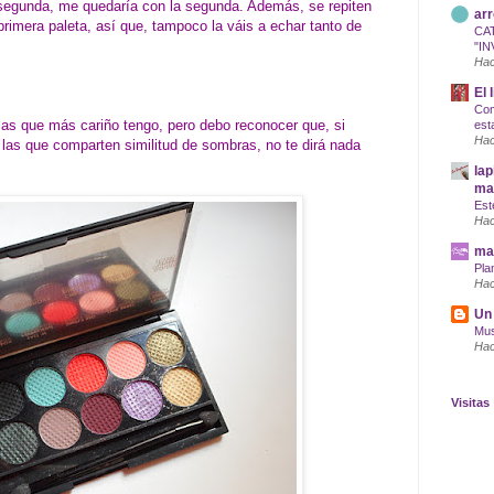
 segunda, me quedaría con la segunda. Además, se repiten
arr
rimera paleta, así que, tampoco la váis a echar tanto de
CA
"IN
Hac
El 
Com
as que más cariño tengo, pero debo reconocer que, si
est
Hac
 las que comparten similitud de sombras, no te dirá nada
lap
maq
Est
Hac
mar
Pla
Hac
Un 
Mus
Hac
Visitas