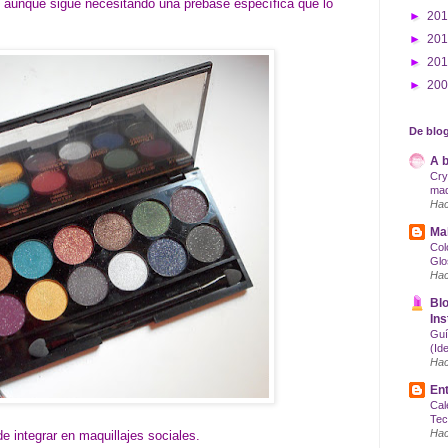
 aunque sigue necesitando una prebase específica que lo
►
20
►
20
►
20
►
20
De blog
A b
Cry
maq
Hac
Mak
Col
Glo
Hac
Blo
Ins
Guí
(Id
Hac
Ent
Cal
Tec
Hac
e integrar en maquillajes sociales.