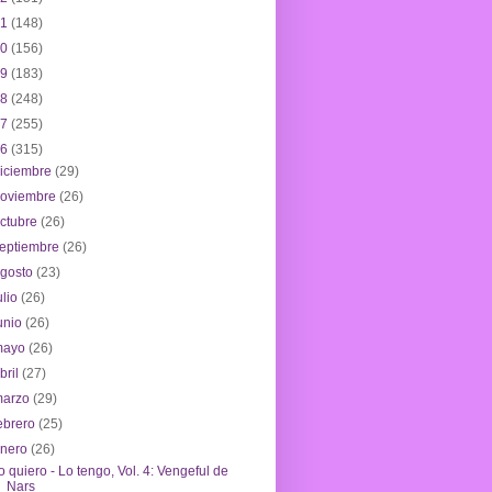
21
(148)
20
(156)
19
(183)
18
(248)
17
(255)
16
(315)
iciembre
(29)
noviembre
(26)
ctubre
(26)
eptiembre
(26)
agosto
(23)
ulio
(26)
unio
(26)
mayo
(26)
bril
(27)
marzo
(29)
ebrero
(25)
enero
(26)
o quiero - Lo tengo, Vol. 4: Vengeful de
Nars