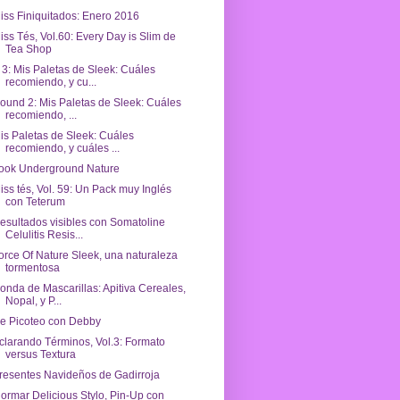
iss Finiquitados: Enero 2016
iss Tés, Vol.60: Every Day is Slim de
Tea Shop
 3: Mis Paletas de Sleek: Cuáles
recomiendo, y cu...
ound 2: Mis Paletas de Sleek: Cuáles
recomiendo, ...
is Paletas de Sleek: Cuáles
recomiendo, y cuáles ...
ook Underground Nature
iss tés, Vol. 59: Un Pack muy Inglés
con Teterum
esultados visibles con Somatoline
Celulitis Resis...
orce Of Nature Sleek, una naturaleza
tormentosa
onda de Mascarillas: Apitiva Cereales,
Nopal, y P...
e Picoteo con Debby
clarando Términos, Vol.3: Formato
versus Textura
resentes Navideños de Gadirroja
lormar Delicious Stylo, Pin-Up con