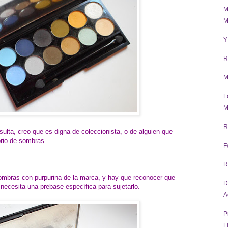
M
M
Y
R
M
L
M
R
sulta, creo que es digna de coleccionista, o de alguien que
orio de sombras.
F
R
mbras con purpurina de la marca, y hay que reconocer que
D
 necesita una prebase específica para sujetarlo.
A
P
F