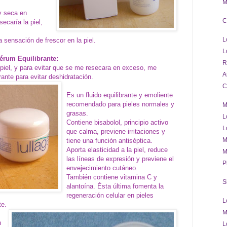
M
y seca en
C
ecaría la piel,
L
 sensación de frescor en la piel.
L
Sérum Equilibrante:
R
piel, y para evitar que se me resecara en exceso, me
A
ante para evitar deshidratación.
C
Es un fluido equilibrante y emoliente
recomendado para pieles normales y
M
grasas.
L
Contiene bisabolol, principio activo
L
que calma, previene irritaciones y
M
tiene una función antiséptica.
Aporta elasticidad a la piel, reduce
M
las líneas de expresión y previene el
P
envejecimiento cutáneo.
También contiene vitamina C y
S
alantoína. Ésta última fomenta la
regeneración celular en pieles
L
te.
M
n
L