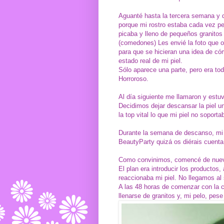
Aguanté hasta la tercera semana y d
porque mi rostro estaba cada vez peo
picaba y lleno de pequeños granitos
(comedones)
Les envié la foto que 
para que se hicieran una idea de có
estado real de mi piel.
Sólo aparece una parte, pero era tod
Horroroso.
Al día siguiente me llamaron y estu
Decidimos dejar descansar la piel u
la top vital lo que mi piel no soporta
Durante la semana de descanso, mi p
BeautyParty quizá os diérais cuenta
Como convinimos, comencé de nuevo
El plan era introducir los productos
reaccionaba mi piel. No llegamos al
A las 48 horas de comenzar con la cr
llenarse de granitos y, mi pelo, pes