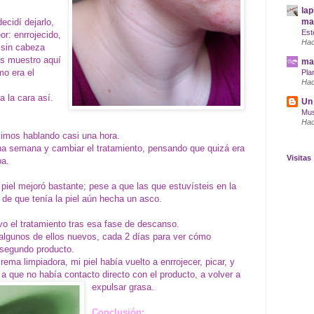
lap
ecidí dejarlo,
maq
Est
r: enrrojecido,
Hac
 sin cabeza
os muestro aquí
mar
mo era el
Pla
Hac
a la cara así.
Un 
Mus
Hac
vimos hablando casi una hora.
na semana y cambiar el tratamiento, pensando que quizá era
Visitas
ba.
iel mejoró bastante; pese a que las que estuvísteis en la
 de que tenía la piel aún hecha un asco.
 el tratamiento tras esa fase de descanso.
, algunos de ellos nuevos, cada 2 días para ver cómo
 segundo producto.
ema limpiadora, mi piel había vuelto a enrrojecer, picar, y
e a que no había contacto directo con el producto, a volver a
expulsar grasa.
Conclusión: