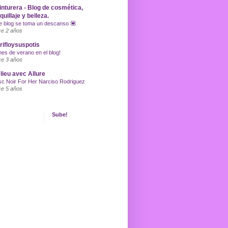
inturera - Blog de cosmética,
uillaje y belleza.
e blog se toma un descanso 💟
e 2 años
ifloysuspotis
nes de verano en el blog!
e 3 años
lieu avec Allure
c Noir For Her Narciso Rodriguez
e 5 años
Sube!