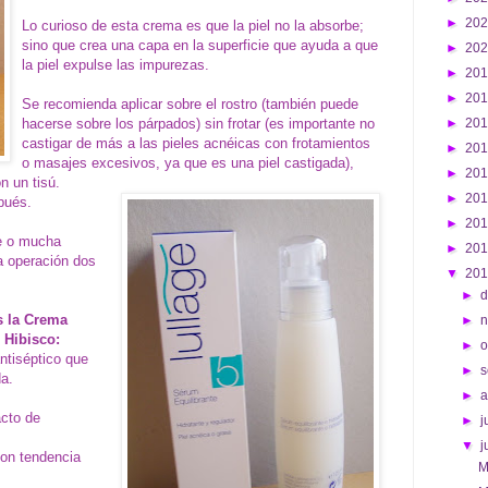
►
20
Lo curioso de esta crema es que la piel no la absorbe;
sino que crea una capa en la superficie que ayuda a que
►
20
la piel expulse las impurezas.
►
20
►
20
Se recomienda aplicar sobre el rostro (también puede
hacerse sobre los párpados) sin frotar (es importante no
►
20
castigar de más a las pieles acnéicas con frotamientos
►
20
o masajes excesivos, ya que es una piel castigada),
►
20
n un tisú.
►
20
pués.
►
20
je o mucha
►
20
ta operación dos
▼
20
►
d
s la Crema
►
 Hibisco:
►
o
antiséptico que
►
s
da.
►
acto de
►
j
▼
j
con tendencia
M