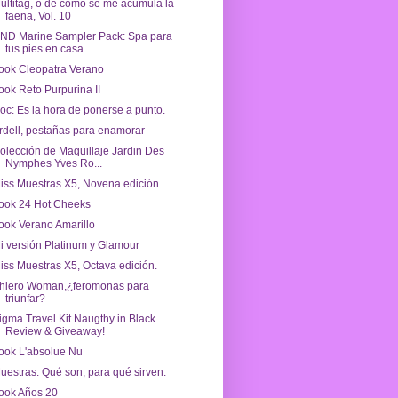
ultitag, o de cómo se me acumula la
faena, Vol. 10
ND Marine Sampler Pack: Spa para
tus pies en casa.
ook Cleopatra Verano
ook Reto Purpurina II
oc: Es la hora de ponerse a punto.
rdell, pestañas para enamorar
olección de Maquillaje Jardin Des
Nymphes Yves Ro...
iss Muestras X5, Novena edición.
ook 24 Hot Cheeks
ook Verano Amarillo
i versión Platinum y Glamour
iss Muestras X5, Octava edición.
hiero Woman,¿feromonas para
triunfar?
igma Travel Kit Naugthy in Black.
Review & Giveaway!
ook L'absolue Nu
uestras: Qué son, para qué sirven.
ook Años 20