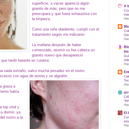
superficie, a vaces aparecía algún
A b
granito de más; pero que no me
Cry
preocupara y que fuera exhaustiva con
maq
la limpieza.
Hac
Mak
Como una niña obediente, cumplí con el
Col
tratamiento según me indicaron.
Glo
Hac
La mañana después de haber
Blo
comenzado, asomó su fea cabeza un
Ins
granito nuevo que desapareció
Guí
 que tardó batante en curarse.
(Id
Hac
ba nada extraño, salvo mucha pesadez en el rostro.
Ent
excesos con agua de avena y un algodón.
Cal
Tec
Hac
a grasa a
vierno había
arr
CA
"IN
Hac
a top vital y
 a dormir; ya
El 
el rostro a la
Com
est
Hac