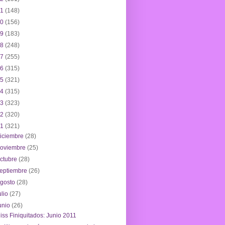
21
(148)
20
(156)
19
(183)
18
(248)
17
(255)
16
(315)
15
(321)
14
(315)
13
(323)
12
(320)
11
(321)
iciembre
(28)
noviembre
(25)
ctubre
(28)
eptiembre
(26)
agosto
(28)
ulio
(27)
unio
(26)
iss Finiquitados: Junio 2011