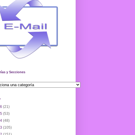
rías y Secciones
o
26
(21)
25
(53)
24
(48)
23
(105)
22
(151)