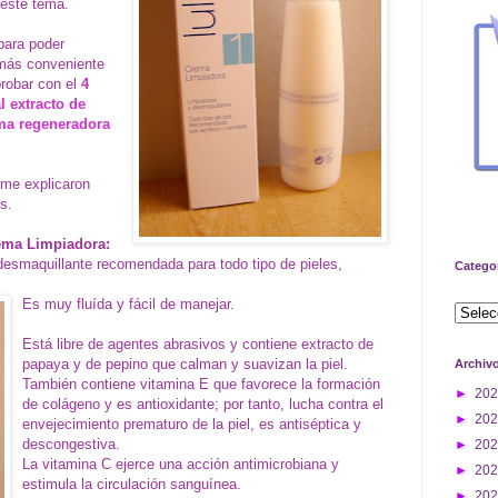
 este tema.
para poder
 más conveniente
probar con el
4
l extracto de
ema regeneradora
 me explicaron
s.
rema Limpiadora:
desmaquillante recomendada para todo tipo de pieles,
Catego
Es muy fluída y fácil de manejar.
Está libre de agentes abrasivos y contiene extracto de
papaya y de pepino que calman y suavizan la piel.
Archiv
También contiene vitamina E que favorece la formación
►
20
de colágeno y es antioxidante; por tanto, lucha contra el
►
20
envejecimiento prematuro de la piel, e
s antiséptica y
descongestiva.
►
20
La vitamina C ejerce una acción antimicrobiana y
►
20
estimula la circulación sanguínea.
►
20