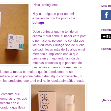
¡Hola, potingueras!
Miss R
Hoy os traigo un post con mi
experiencia con los productos
Lullage
.
Poting
Debo confesar que he tenido un
dilema moral sobre si hacer este post
o no hacerlo; porque me consta que
los productos
Lullage
son de buena
Poting
calidad, llevan más de 15 años en el
mercado cumpliendo con lo que
prometen y mejorando la vida de
muchas personas que padecen de
piel acnéica; pero a mí me han ido
is que la marca es mala o que los productos no son
sultado positivo porque debe haber algún componente , o
n los productos que a mi piel no le resulta simpática, nada
s comenté que
 hormonas y yo, qué
¿Neces
ontacto con el
orado y que lleva