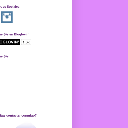
edes Sociales
uer@s en Bloglovin'
uer@s
itas contactar conmigo?