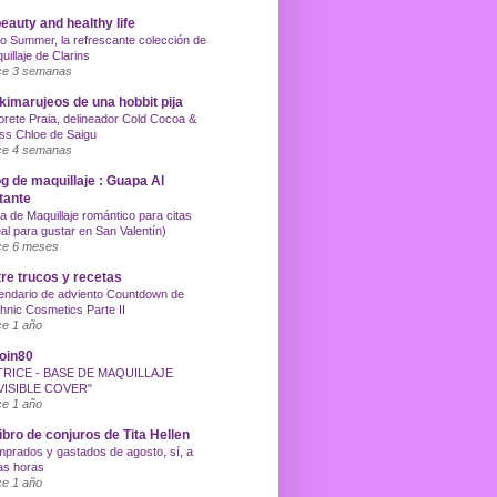
eauty and healthy life
o Summer, la refrescante colección de
uillaje de Clarins
e 3 semanas
imarujeos de una hobbit pija
orete Praia, delineador Cold Cocoa &
ss Chloe de Saigu
e 4 semanas
g de maquillaje : Guapa Al
tante
a de Maquillaje romántico para citas
eal para gustar en San Valentín)
e 6 meses
re trucos y recetas
endario de adviento Countdown de
hnic Cosmetics Parte II
e 1 año
oin80
TRICE - BASE DE MAQUILLAJE
VISIBLE COVER"
e 1 año
libro de conjuros de Tita Hellen
prados y gastados de agosto, sí, a
as horas
e 1 año