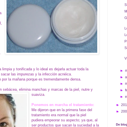
S
M
a
G
l,
L
L
P
S
e
V
 limpia y tonificada y lo ideal es dejarla actuar toda la
►
 sacar las impurezas y la infección acnéica.
►
a
en por la mañana porque es tremendamente densa.
►
ón sebácea, elimina manchas y marcas de la piel, nutre y
►
f
suaviza.
►
Ponemos en marcha el tratamiento:
►
20
Me dijeron que en la primera fase del
►
20
tratamiento era normal que la piel
pudiera empeorar su aspecto; ya que, al
De blog
ser productos que sacan la suciedad a la