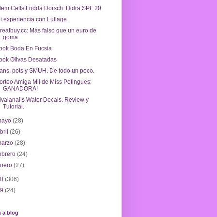
tem Cells Fridda Dorsch: Hidra SPF 20
i experiencia con Lullage
reatbuy.cc: Más falso que un euro de
goma.
ook Boda En Fucsia
ook Olivas Desatadas
ans, pots y SMUH. De todo un poco.
orteo Amiga Mil de Miss Potingues:
GANADORA!
ivalanails Water Decals. Review y
Tutorial.
mayo
(28)
bril
(26)
marzo
(28)
ebrero
(24)
enero
(27)
10
(306)
09
(24)
 a blog