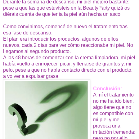
Durante la semana de descanso, mi piel mejoró bastante;
pese a que las que estuvísteis en la BeautyParty quizá os
diérais cuenta de que tenía la piel aún hecha un asco.
Como convinimos, comencé de nuevo el tratamiento tras
esa fase de descanso.
El plan era introducir los productos, algunos de ellos
nuevos, cada 2 días para ver cómo reaccionaba mi piel. No
llegamos al segundo producto.
A las 48 horas de comenzar con la crema limpiadora, mi piel
había vuelto a enrrojecer, picar, y llenarse de granitos y, mi
pelo, pese a que no había contacto directo con el producto,
a volver a expulsar grasa.
Conclusión:
A mí el tratamiento
no me ha ido bien,
algo tiene que no
es compatible con
mi piel y me
provoca una
irritación tremenda;
pero no por ello