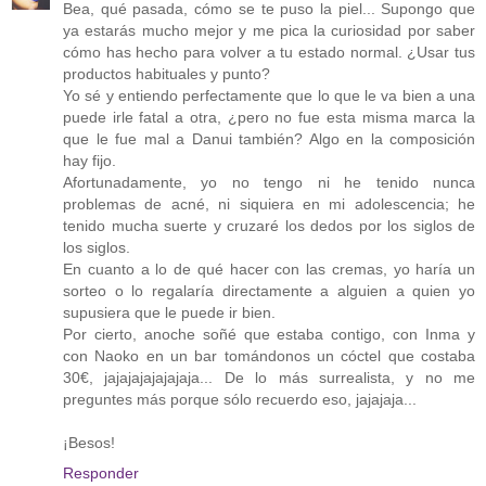
Bea, qué pasada, cómo se te puso la piel... Supongo que
ya estarás mucho mejor y me pica la curiosidad por saber
cómo has hecho para volver a tu estado normal. ¿Usar tus
productos habituales y punto?
Yo sé y entiendo perfectamente que lo que le va bien a una
puede irle fatal a otra, ¿pero no fue esta misma marca la
que le fue mal a Danui también? Algo en la composición
hay fijo.
Afortunadamente, yo no tengo ni he tenido nunca
problemas de acné, ni siquiera en mi adolescencia; he
tenido mucha suerte y cruzaré los dedos por los siglos de
los siglos.
En cuanto a lo de qué hacer con las cremas, yo haría un
sorteo o lo regalaría directamente a alguien a quien yo
supusiera que le puede ir bien.
Por cierto, anoche soñé que estaba contigo, con Inma y
con Naoko en un bar tomándonos un cóctel que costaba
30€, jajajajajajajaja... De lo más surrealista, y no me
preguntes más porque sólo recuerdo eso, jajajaja...
¡Besos!
Responder