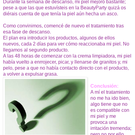
Durante la semana de descanso, mi piel mejoró bastante;
pese a que las que estuvísteis en la BeautyParty quizá os
diérais cuenta de que tenía la piel aún hecha un asco.
Como convinimos, comencé de nuevo el tratamiento tras
esa fase de descanso.
El plan era introducir los productos, algunos de ellos
nuevos, cada 2 días para ver cómo reaccionaba mi piel. No
llegamos al segundo producto.
A las 48 horas de comenzar con la crema limpiadora, mi piel
había vuelto a enrrojecer, picar, y llenarse de granitos y, mi
pelo, pese a que no había contacto directo con el producto,
a volver a expulsar grasa.
Conclusión:
A mí el tratamiento
no me ha ido bien,
algo tiene que no
es compatible con
mi piel y me
provoca una
irritación tremenda;
pero no por ello