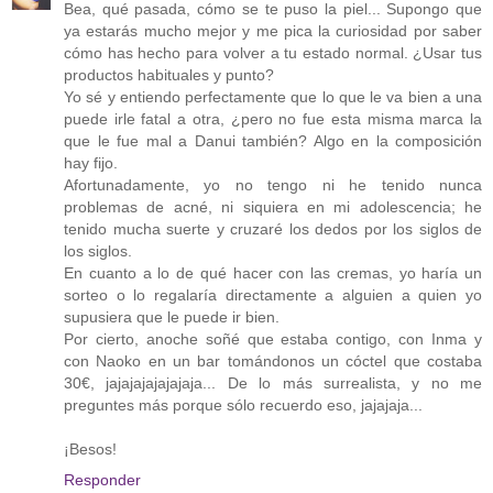
Bea, qué pasada, cómo se te puso la piel... Supongo que
ya estarás mucho mejor y me pica la curiosidad por saber
cómo has hecho para volver a tu estado normal. ¿Usar tus
productos habituales y punto?
Yo sé y entiendo perfectamente que lo que le va bien a una
puede irle fatal a otra, ¿pero no fue esta misma marca la
que le fue mal a Danui también? Algo en la composición
hay fijo.
Afortunadamente, yo no tengo ni he tenido nunca
problemas de acné, ni siquiera en mi adolescencia; he
tenido mucha suerte y cruzaré los dedos por los siglos de
los siglos.
En cuanto a lo de qué hacer con las cremas, yo haría un
sorteo o lo regalaría directamente a alguien a quien yo
supusiera que le puede ir bien.
Por cierto, anoche soñé que estaba contigo, con Inma y
con Naoko en un bar tomándonos un cóctel que costaba
30€, jajajajajajajaja... De lo más surrealista, y no me
preguntes más porque sólo recuerdo eso, jajajaja...
¡Besos!
Responder