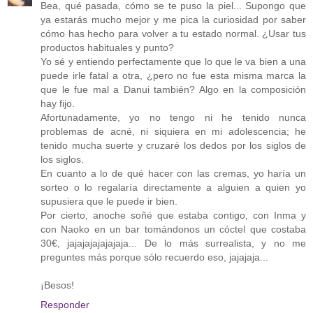
Bea, qué pasada, cómo se te puso la piel... Supongo que
ya estarás mucho mejor y me pica la curiosidad por saber
cómo has hecho para volver a tu estado normal. ¿Usar tus
productos habituales y punto?
Yo sé y entiendo perfectamente que lo que le va bien a una
puede irle fatal a otra, ¿pero no fue esta misma marca la
que le fue mal a Danui también? Algo en la composición
hay fijo.
Afortunadamente, yo no tengo ni he tenido nunca
problemas de acné, ni siquiera en mi adolescencia; he
tenido mucha suerte y cruzaré los dedos por los siglos de
los siglos.
En cuanto a lo de qué hacer con las cremas, yo haría un
sorteo o lo regalaría directamente a alguien a quien yo
supusiera que le puede ir bien.
Por cierto, anoche soñé que estaba contigo, con Inma y
con Naoko en un bar tomándonos un cóctel que costaba
30€, jajajajajajajaja... De lo más surrealista, y no me
preguntes más porque sólo recuerdo eso, jajajaja...
¡Besos!
Responder