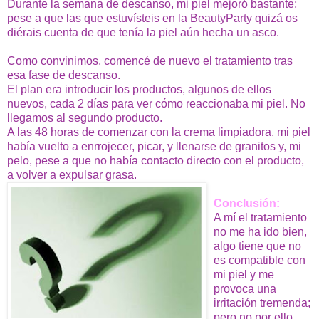
Durante la semana de descanso, mi piel mejoró bastante;
pese a que las que estuvísteis en la BeautyParty quizá os
diérais cuenta de que tenía la piel aún hecha un asco.
Como convinimos, comencé de nuevo el tratamiento tras
esa fase de descanso.
El plan era introducir los productos, algunos de ellos
nuevos, cada 2 días para ver cómo reaccionaba mi piel. No
llegamos al segundo producto.
A las 48 horas de comenzar con la crema limpiadora, mi piel
había vuelto a enrrojecer, picar, y llenarse de granitos y, mi
pelo, pese a que no había contacto directo con el producto,
a volver a expulsar grasa.
Conclusión:
A mí el tratamiento
no me ha ido bien,
algo tiene que no
es compatible con
mi piel y me
provoca una
irritación tremenda;
pero no por ello