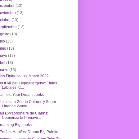
iciembre
(13)
noviembre
(13)
ctubre
(13)
eptiembre
(12)
agosto
(10)
ulio
(13)
unio
(13)
mayo
(13)
bril
(13)
marzo
(13)
iss Finiquitados: Marzo 2022
et It All Bell Hypoallergenic: Tintes
Labiales, C...
anifest Your Dream Looks
ápices en Gel de Colores y Super
Liner de Wynie: ...
au Extraordinaire de Clarins:
Comienza la Primave...
reaming Big Looks
Perfect Manifest Dream Big Palette