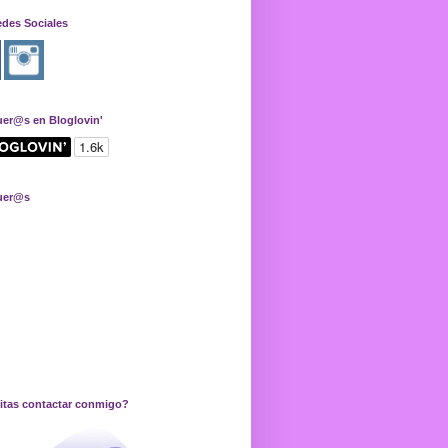
edes Sociales
uer@s en Bloglovin'
uer@s
itas contactar conmigo?