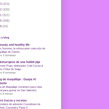
13
(323)
12
(320)
11
(321)
10
(306)
09
(24)
 a blog
eauty and healthy life
o Summer, la refrescante colección de
uillaje de Clarins
e 3 semanas
imarujeos de una hobbit pija
orete Praia, delineador Cold Cocoa &
ss Chloe de Saigu
e 4 semanas
g de maquillaje : Guapa Al
tante
a de Maquillaje romántico para citas
eal para gustar en San Valentín)
e 6 meses
re trucos y recetas
endario de adviento Countdown de
hnic Cosmetics Parte II