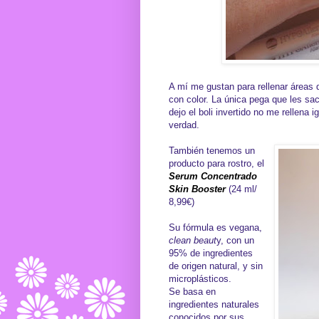
A mí me gustan para rellenar áreas d
con color. La única pega que les sa
dejo el boli invertido no me rellena
verdad.
También tenemos un
producto para rostro, el
Serum Concentrado
Skin Booster
(24 ml/
8,99€)
Su fórmula es vegana,
clean beaut
y, con un
95% de ingredientes
de origen natural, y sin
microplásticos.
Se basa en
ingredientes naturales
conocidos por sus