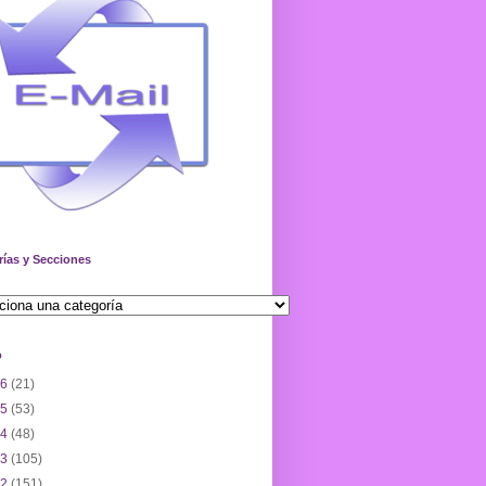
rías y Secciones
o
26
(21)
25
(53)
24
(48)
23
(105)
22
(151)