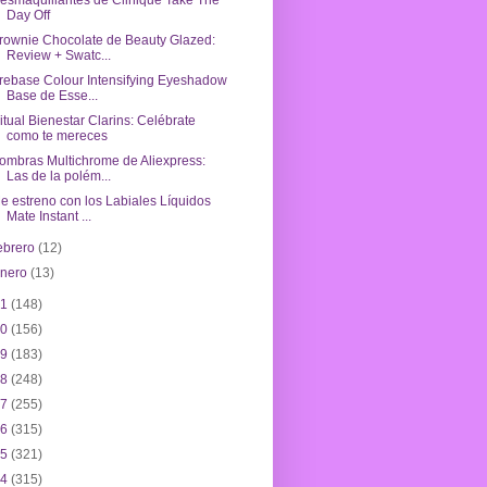
esmaquillantes de Clinique Take The
Day Off
rownie Chocolate de Beauty Glazed:
Review + Swatc...
rebase Colour Intensifying Eyeshadow
Base de Esse...
itual Bienestar Clarins: Celébrate
como te mereces
ombras Multichrome de Aliexpress:
Las de la polém...
e estreno con los Labiales Líquidos
Mate Instant ...
ebrero
(12)
enero
(13)
21
(148)
20
(156)
19
(183)
18
(248)
17
(255)
16
(315)
15
(321)
14
(315)