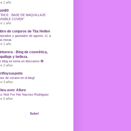
e 1 año
oin80
TRICE - BASE DE MAQUILLAJE
VISIBLE COVER"
e 1 año
libro de conjuros de Tita Hellen
prados y gastados de agosto, sí, a
as horas
e 1 año
inturera - Blog de cosmética,
uillaje y belleza.
e blog se toma un descanso 💟
e 2 años
ifloysuspotis
nes de verano en el blog!
e 3 años
lieu avec Allure
c Noir For Her Narciso Rodriguez
e 5 años
Sube!