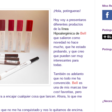
Miss R
¡Hola, potingueras!
Hoy voy a presentaros
diferentes productos
de la
línea
Poting
Hipoalergénica de
Bell
que salieron como
novedad no hace
mucho, que he estado
Poting
probando, y que creo
que pueden ser muy
interesantes para
todas.
También os adelanto
que no todo me ha
convencido.
Bell
es
una de mis marcas
low
cost
favoritas, pero
a a encajar cualquier cosa que lancen. Ahora, lo que me
¿Neces
 que no me ha conquistado y nos lo quitamos de encima.