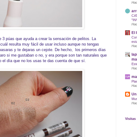
Hac
arr
CA
"IN
Hac
El 
Com
e 3 púas que ayuda a crear la sensación de pelitos. La
est
 cuál resulta muy fácil de usar incluso aunque no tengas
Hac
pasaras y te dejaras un cejote. De hecho, los primeros días
lap
aro si me gustaban o no, y era porque son tan naturales que
maq
 el día que no los usas te das cuenta de que sí.
Est
Hac
mar
Pla
Hac
Un 
Mus
Hac
Visitas