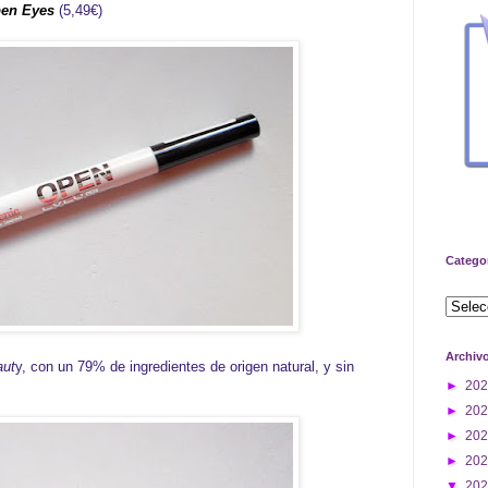
pen Eyes
(5,49€)
Catego
Archiv
aut
y, con un 79% de ingredientes de origen natural, y sin
►
20
►
20
►
20
►
20
▼
20