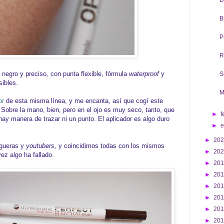
D
B
P
R
 negro y preciso, con punta flexible, fórmula
waterproof
y
S
sibles.
M
or
de esta misma línea, y me encanta, así que cogí este
obre la mano, bien, pero en el ojo es muy seco, tanto, que
►
f
ay manera de trazar ni un punto. El aplicador es algo duro
►
►
20
ogueras y
youtubers
, y coincidimos todas con los mismos
►
20
ez algo ha fallado.
►
20
►
20
►
20
►
20
►
20
►
20