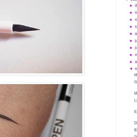
►
d
►
►
o
►
s
►
►
j
►
j
►
►
a
▼
M
G
M
L
E
D
B