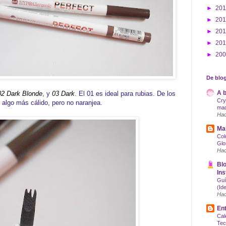
►
20
►
20
►
20
►
20
►
20
De blog
A b
02 Dark Blonde
, y
03 Dark
. El 01 es ideal para rubias. De los
Cry
s algo más cálido, pero no naranjea.
maq
Hac
Mak
Col
Glo
Hac
Blo
Ins
Guí
(Id
Hac
Ent
Cal
Tec