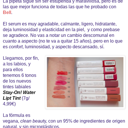
La pipeta sigue sin ser estupenda y maravillosa, pero es de
las que mejor funciona de todas las que he probado con
Bell
.
El serum es muy agradable, calmante, ligero, hidratante,
deja luminosidad y elasticidad en la piel, y como prebase
se agradece. No vas a notar un cambio descomunal en
cuanto a aspecto (no te va a quitar 15 años), pero en lo que
es
confort
, luminosidad, y aspecto descansado, sí.
Llegamos, por fín,
a los labios, y
para ellos
tenemos 6 tonos
de los nuevos
tintes labiales
Stay-On! Water
Lipt Tint
(7g/
4,99€)
La fórmula es
vegana,
clean beaut
y, con un 95% de ingredientes de origen
natural, y sin microplásticos.