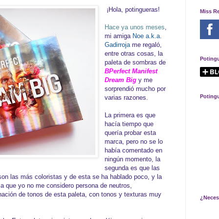
¡Hola, potingueras!
Miss R
Hace ya unos meses
,
mi amiga
Noe a.k.a.
Gadirroja
me regaló,
entre otras cosas, la
Poting
paleta de sombras de
BPerfect Manifest
Dream Big
y me
sorprendió mucho por
Poting
varias razones.
La primera es que
hacía tiempo que
quería probar esta
marca, pero no se lo
había comentado en
ningún momento, la
segunda es que las
n las más coloristas y de esta se ha hablado poco, y la
 a que yo no me considero persona de neutros,
ación de tonos de esta paleta, con tonos y texturas muy
¿Neces