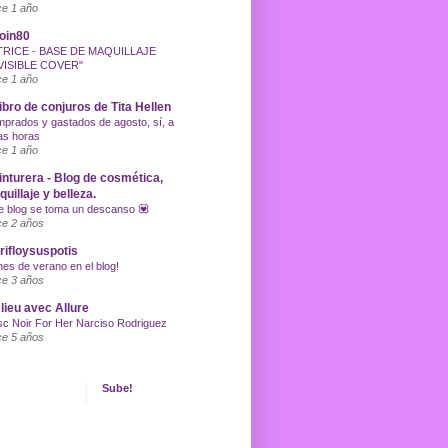
e 1 año
oin80
TRICE - BASE DE MAQUILLAJE
VISIBLE COVER"
e 1 año
libro de conjuros de Tita Hellen
prados y gastados de agosto, sí, a
as horas
e 1 año
inturera - Blog de cosmética,
uillaje y belleza.
e blog se toma un descanso 💟
e 2 años
ifloysuspotis
nes de verano en el blog!
e 3 años
lieu avec Allure
c Noir For Her Narciso Rodriguez
e 5 años
Sube!