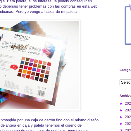
la. Esta paleta, si os interesa, la podéis conseguir en
no deberíais tener problemas con las compras en esta web
aduanas. Pero yo vengo a hablar de mi paleta.
Catego
Archiv
►
20
►
20
►
20
rotegida por una caja de cartón fino con el mismo diseño
►
20
e delantera en caja y paleta tenemos el diseño de
r el esquema de color, tipos de sombras, ingredientes,
▼
20