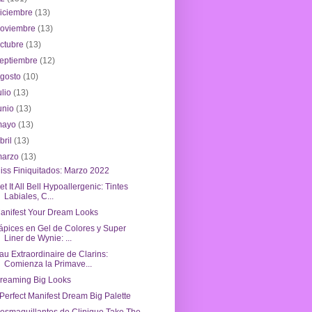
iciembre
(13)
noviembre
(13)
ctubre
(13)
eptiembre
(12)
agosto
(10)
ulio
(13)
unio
(13)
mayo
(13)
bril
(13)
marzo
(13)
iss Finiquitados: Marzo 2022
et It All Bell Hypoallergenic: Tintes
Labiales, C...
anifest Your Dream Looks
ápices en Gel de Colores y Super
Liner de Wynie: ...
au Extraordinaire de Clarins:
Comienza la Primave...
reaming Big Looks
Perfect Manifest Dream Big Palette