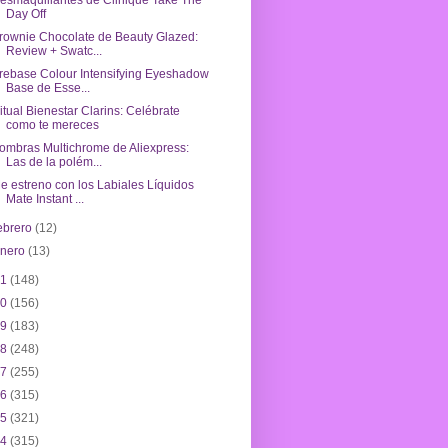
esmaquillantes de Clinique Take The
Day Off
rownie Chocolate de Beauty Glazed:
Review + Swatc...
rebase Colour Intensifying Eyeshadow
Base de Esse...
itual Bienestar Clarins: Celébrate
como te mereces
ombras Multichrome de Aliexpress:
Las de la polém...
e estreno con los Labiales Líquidos
Mate Instant ...
ebrero
(12)
enero
(13)
21
(148)
20
(156)
19
(183)
18
(248)
17
(255)
16
(315)
15
(321)
14
(315)