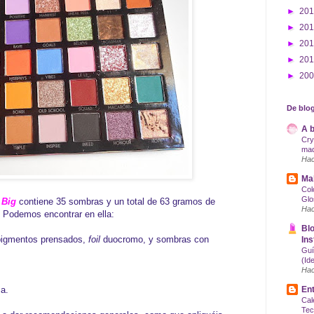
►
20
►
20
►
20
►
20
►
20
De blog
A b
Cry
maq
Hac
Mak
Col
Glo
 Big
contiene 35 sombras y un total de 63 gramos de
Hac
. Podemos encontrar en ella:
Blo
 pigmentos prensados,
foil
duocromo, y sombras con
Ins
Guí
(Id
Hac
a.
Ent
Cal
Tec