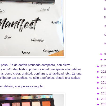
D
B
P
R
S
M
►
f
►
n peso. Es de cartón prensado compacto, con cierre
►
20
, y un
film
de plástico protector en el que aparece la palabra
►
20
ras como creer, gratitud, confianza, amabilidad, etc. Es una
►
20
nifestar tus sueños, no sólo a soñarlos, desde una actitud
►
20
o debajo, aunque se ve regular.
►
20
►
20
►
20
►
20