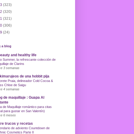
13
(323)
12
(320)
11
(321)
10
(306)
09
(24)
 a blog
eauty and healthy life
o Summer, la refrescante colección de
uillaje de Clarins
e 3 semanas
imarujeos de una hobbit pija
orete Praia, delineador Cold Cocoa &
ss Chloe de Saigu
e 4 semanas
g de maquillaje : Guapa Al
tante
a de Maquillaje romántico para citas
eal para gustar en San Valentín)
e 6 meses
re trucos y recetas
endario de adviento Countdown de
hnic Cosmetics Parte II