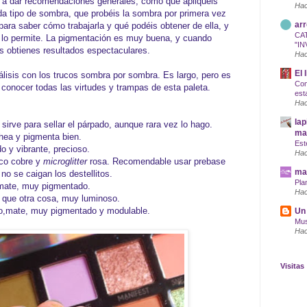
 dar recomendaciones generales, como que apliquéis
Hac
a tipo de sombra, que probéis la sombra por primera vez
arr
para saber cómo trabajarla y qué podéis obtener de ella, y
CA
a lo permite. La pigmentación es muy buena, y cuando
"IN
s obtienes resultados espectaculares.
Hac
El 
álisis con los trucos sombra por sombra. Es largo, pero es
Com
 conocer todas las virtudes y trampas de esta paleta.
est
Hac
lap
 sirve para sellar el párpado, aunque rara vez lo hago.
maq
chea y pigmenta bien.
Est
o y vibrante, precioso.
Hac
ico cobre y
microglitter
rosa. Recomendable usar prebase
mar
o se caigan los destellitos.
Pla
 mate, muy pigmentado.
Hac
que otra cosa, muy luminoso.
ado,mate, muy pigmentado y modulable.
Un 
Mus
Hac
Visitas