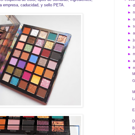
a empresa, caducidad, y sello PETA.
►
d
►
►
o
►
s
►
►
j
►
j
►
►
a
▼
M
G
M
L
E
D
B