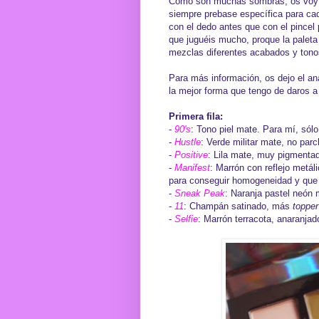
Como son muchas sombras, os voy a
siempre prebase específica para cad
con el dedo antes que con el pincel 
que juguéis mucho, proque la palet
mezclas diferentes acabados y tono
Para más información, os dejo el an
la mejor forma que tengo de daros a
Primera fila:
-
90's
: Tono piel mate. Para mí, sólo
-
Hustle
: Verde militar mate, no par
-
Positive
: Lila mate, muy pigmentad
-
Manifest
: Marrón con reflejo metál
para conseguir homogeneidad y que n
-
Sneak Peak
: Naranja pastel neón
-
11
: Champán satinado, más
topper
-
Selfie
: Marrón terracota, anaranj