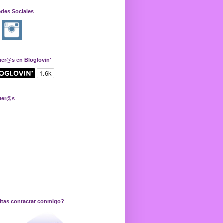
edes Sociales
uer@s en Bloglovin'
uer@s
itas contactar conmigo?