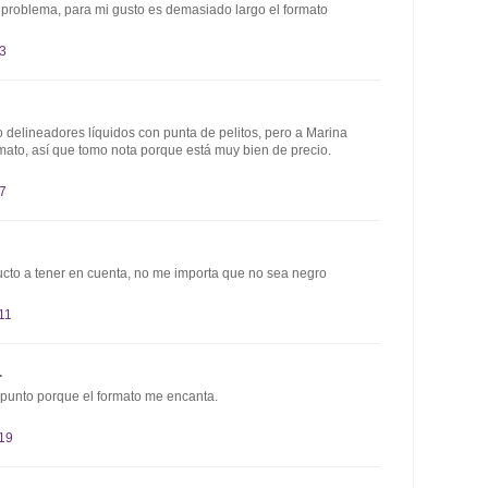
problema, para mi gusto es demasiado largo el formato
43
ero delineadores líquidos con punta de pelitos, pero a Marina
mato, así que tomo nota porque está muy bien de precio.
47
ucto a tener en cuenta, no me importa que no sea negro
11
.
punto porque el formato me encanta.
:19