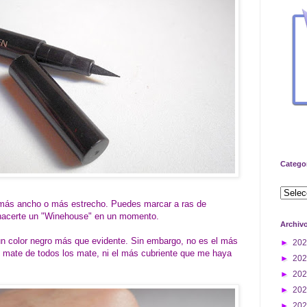
Catego
o más ancho o más estrecho. Puedes marcar a ras de
o hacerte un "Winehouse" en un momento.
Archiv
un color negro más que evidente. Sin embargo, no es el más
►
20
s mate de todos los mate, ni el más cubriente que me haya
►
20
►
20
►
20
►
20