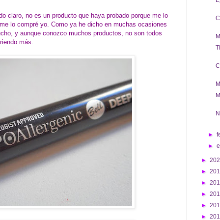
E
do claro, no es un producto que haya probado porque me lo
C
e me lo compré yo. Como ya he dicho en muchas ocasiones
cho, y aunque conozco muchos productos, no son todos
M
briendo más.
T
C
M
M
N
►
f
►
►
20
►
20
►
20
►
20
►
20
►
20