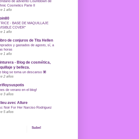
endario de adviento Countdown de
hnic Cosmetics Parte II
e 1 año
oin80
TRICE - BASE DE MAQUILLAJE
VISIBLE COVER"
e 1 año
libro de conjuros de Tita Hellen
prados y gastados de agosto, sí, a
as horas
e 1 año
inturera - Blog de cosmética,
uillaje y belleza.
e blog se toma un descanso 💟
e 2 años
ifloysuspotis
nes de verano en el blog!
e 3 años
lieu avec Allure
c Noir For Her Narciso Rodriguez
e 5 años
Sube!