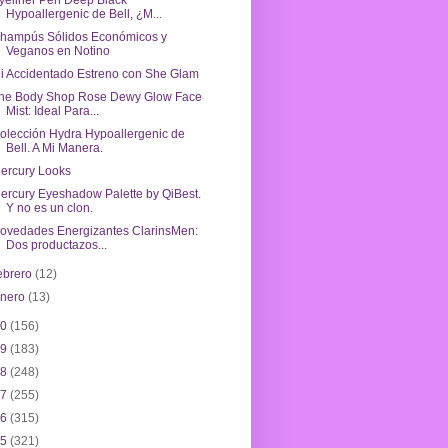
yeliner Pen Deep Black
Hypoallergenic de Bell, ¿M...
hampús Sólidos Económicos y
Veganos en Notino
i Accidentado Estreno con She Glam
he Body Shop Rose Dewy Glow Face
Mist: Ideal Para...
olección Hydra Hypoallergenic de
Bell. A Mi Manera.
ercury Looks
ercury Eyeshadow Palette by QiBest.
Y no es un clon.
ovedades Energizantes ClarinsMen:
Dos productazos...
ebrero
(12)
enero
(13)
20
(156)
19
(183)
18
(248)
17
(255)
16
(315)
15
(321)