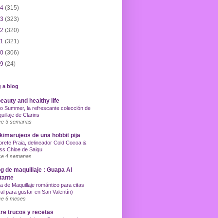
14
(315)
13
(323)
12
(320)
11
(321)
10
(306)
09
(24)
 a blog
eauty and healthy life
o Summer, la refrescante colección de
uillaje de Clarins
e 3 semanas
imarujeos de una hobbit pija
orete Praia, delineador Cold Cocoa &
ss Chloe de Saigu
e 4 semanas
g de maquillaje : Guapa Al
tante
a de Maquillaje romántico para citas
eal para gustar en San Valentín)
e 6 meses
re trucos y recetas