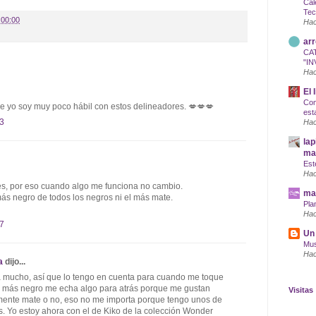
Cal
Tec
:00:00
Hac
arr
CA
"IN
Hac
El 
Com
 yo soy muy poco hábil con estos delineadores. 💋💋💋
est
13
Hac
lap
maq
Est
Hac
es, por eso cuando algo me funciona no cambio.
mar
s negro de todos los negros ni el más mate.
Pla
Hac
27
Un 
Mus
Hac
a
dijo...
a mucho, así que lo tengo en cuenta para cuando me toque
l más negro me echa algo para atrás porque me gustan
Visitas
lmente mate o no, eso no me importa porque tengo unos de
s. Yo estoy ahora con el de Kiko de la colección Wonder