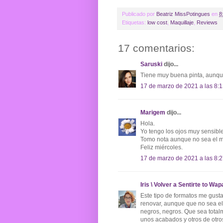
Publicado por
Beatriz MissPotingues
en
8
Etiquetas:
low cost
,
Maquillaje
,
Reviews
17 comentarios:
Saruski
dijo...
Tiene muy buena pinta, aunque
17 de marzo de 2021 a las 8:
Marigem
dijo...
Hola.
Yo tengo los ojos muy sensibl
Tomo nota aunque no sea el má
Feliz miércoles.
17 de marzo de 2021 a las 8:
Iris \ Volver a Sentirte to Wap
Este tipo de formatos me gust
renovar, aunque que no sea e
negros, negros. Que sea tota
unos acabados y otros de otro