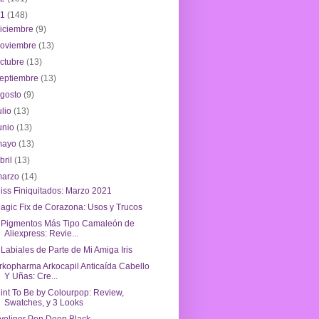
21
(148)
iciembre
(9)
noviembre
(13)
ctubre
(13)
eptiembre
(13)
agosto
(9)
ulio
(13)
unio
(13)
mayo
(13)
bril
(13)
marzo
(14)
iss Finiquitados: Marzo 2021
agic Fix de Corazona: Usos y Trucos
 Pigmentos Más Tipo Camaleón de
Aliexpress: Revie...
 Labiales de Parte de Mi Amiga Iris
rkopharma Arkocapil Anticaída Cabello
Y Uñas: Cre...
int To Be by Colourpop: Review,
Swatches, y 3 Looks