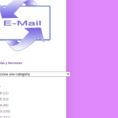
rías y Secciones
o
26
(21)
25
(53)
24
(48)
23
(105)
22
(151)