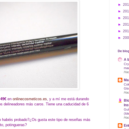
►
20
►
20
►
20
►
20
►
20
►
20
De blog
A b
Cry
maq
Hac
Mak
Col
Glo
Hac
,49€
en
onlinecosmeticos.es
, y a mí me está durando
Blo
os delineadores más caros. Tiene una caducidad de 6
Ins
Guí
(Id
Hac
o habéis probado?¿Os gusta este tipo de reseñas más
to, potingueras?
Ent