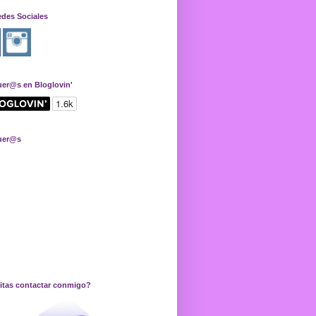
edes Sociales
uer@s en Bloglovin'
uer@s
itas contactar conmigo?