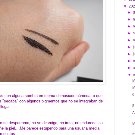
▼
20
►
d
►
►
o
►
s
►
►
j
►
j
►
►
a
▼
M
M
6
más con alguna sombra en crema demasiado húmeda, o que
se "secaba" con algunos pigmentos que no se integraban del
5
 llegar.
.
A
o se desparrama, no se desmiga, no irrita, no endurece las
M
iñe la piel,...Me parece estupendo para una usuaria media
productos.