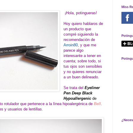
Miss R
¡Hola, potingueras!
Hoy quiero hablaros de
un producto que
compré siguiendo la
Poting
recomendación de
Arroin80
, y que me
parece algo
interesante a tener en
Poting
cuenta; sobre todo, si
tus ojos son sensibles
y no quieres renunciar
a un buen delineado.
Se trata del
Eyeliner
Pen Deep Black
Hypoallergenic
de
to rotulador que pertenece a la línea hipoalergénica de
Bell
.
es y usuarios de lentillas.
¿Neces