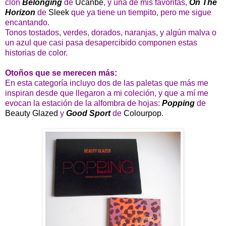
clon
Belonging
de
Ucanbe
, y una de mis favoritas,
On The
Horizon
de
Sleek
que ya tiene un tiempito, pero me sigue
encantando.
Tonos tostados, verdes, dorados, naranjas, y algún malva o
un azul que casi pasa desapercibido componen estas
historias de color.
Otoños que se merecen más:
En esta categoría incluyo dos de las paletas que más me
inspiran desde que llegaron a mi coleción, y que a mí me
evocan la estación de la alfombra de hojas:
Popping
de
Beauty Glazed
y
Good Sport
de
Colourpop
.