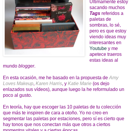
Últimamente estoy
sacando muchos
Tags
referidos a
paletas de
sombras, lo sé,
pero es que estoy
viendo ideas muy
interesantes en
Youtube
y me
apetece traeros
estas ideas al
mundo
blogger
.
En esta ocasión, me he basado en la propuesta de
Amy
Loves Makeup
,
Karen Harris
, y
Katie Marie
(os dejo
enlazados sus vídeos), aunque luego la he reformulado un
poco al gusto.
En teoría, hay que escoger las 10 paletas de tu colección
que más te inspiren de cara a otoño. Yo no creo en
segmentar las paletas por estaciones, pero sí es cierto que
hay tonos que nos conectan más que otros a ciertos
momentos vitales y a ciertas épocas.