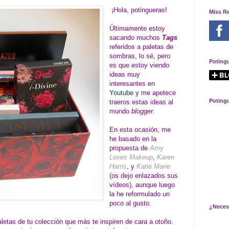
¡Hola, potingueras!
Miss R
Últimamente estoy
sacando muchos
Tags
referidos a paletas de
sombras, lo sé, pero
Poting
es que estoy viendo
ideas muy
interesantes en
Youtube
y me apetece
Poting
traeros estas ideas al
mundo
blogger
.
En esta ocasión, me
he basado en la
propuesta de
Amy
Loves Makeup
,
Karen
Harris
, y
Katie Marie
(os dejo enlazados sus
vídeos), aunque luego
la he reformulado un
poco al gusto.
¿Neces
letas de tu colección que más te inspiren de cara a otoño.