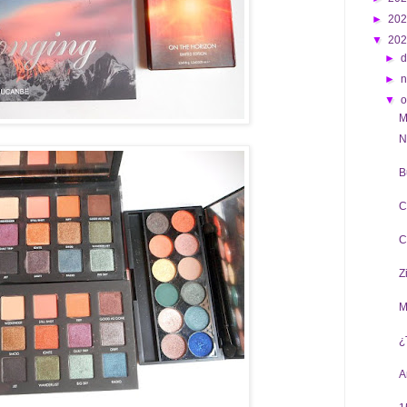
►
20
▼
20
►
d
►
▼
o
M
N
B
C
C
Z
M
¿
A