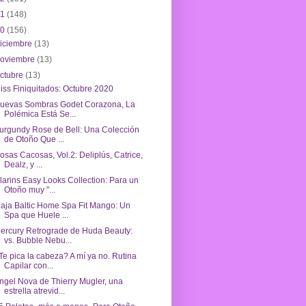
21
(148)
20
(156)
iciembre
(13)
noviembre
(13)
ctubre
(13)
iss Finiquitados: Octubre 2020
uevas Sombras Godet Corazona, La
Polémica Está Se...
urgundy Rose de Bell: Una Colección
de Otoño Que ...
osas Cacosas, Vol.2: Deliplús, Catrice,
Dealz, y ...
larins Easy Looks Collection: Para un
Otoño muy "...
iaja Baltic Home Spa Fit Mango: Un
Spa que Huele ...
ercury Retrograde de Huda Beauty:
vs. Bubble Nebu...
Te pica la cabeza? A mí ya no. Rutina
Capilar con...
ngel Nova de Thierry Mugler, una
estrella atrevid...