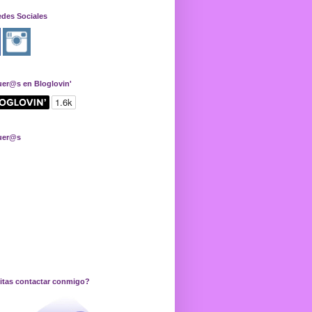
edes Sociales
uer@s en Bloglovin'
uer@s
itas contactar conmigo?