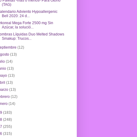
5 Paletas -más o menos- Para Otoño
(TAG)
alendario Adviento Hypoallergenic
Bell 2020: 24 d...
rkoreal Mega Forte 2500 mg Sin
Azúcar, la solució...
ombras Líquidas Duo Melted Shadows
Smakup: Trucos...
eptiembre
(12)
agosto
(13)
ulio
(14)
unio
(13)
mayo
(13)
bril
(13)
marzo
(13)
ebrero
(12)
enero
(14)
19
(183)
18
(248)
17
(255)
16
(315)