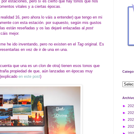
 por estaciones, pero sí es cierto que hay tonos que nos
omentos vitales y a ciertas épocas.
realidad 16, pero ahora lo váis a entender) que tengo en mi
amente con esta estación. por supuesto, según mis gustos
llas están reseñadas y os las dejaré enlazadas al
post
cáis mejor.
me he ido inventando, pero no existen en el
Tag
original. Es
resentarlas en vez de ir de una en una.
 cuenta que una es un clon de otra) tienen esos tonos que
xtraña propiedad de que, aún lanzadas en épocas muy
Catego
 (explicado
en este post
)
Archiv
►
20
►
20
►
20
►
20
►
20