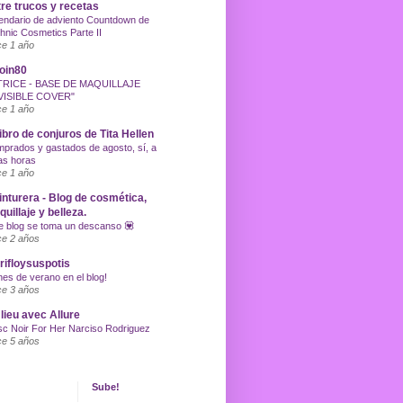
re trucos y recetas
endario de adviento Countdown de
hnic Cosmetics Parte II
e 1 año
oin80
TRICE - BASE DE MAQUILLAJE
VISIBLE COVER"
e 1 año
libro de conjuros de Tita Hellen
prados y gastados de agosto, sí, a
as horas
e 1 año
inturera - Blog de cosmética,
uillaje y belleza.
e blog se toma un descanso 💟
e 2 años
ifloysuspotis
nes de verano en el blog!
e 3 años
lieu avec Allure
c Noir For Her Narciso Rodriguez
e 5 años
Sube!