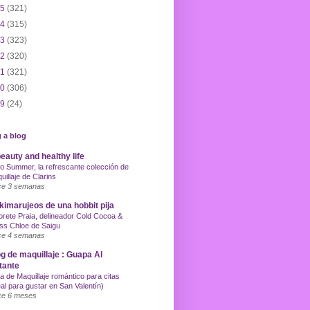
15
(321)
14
(315)
13
(323)
12
(320)
11
(321)
10
(306)
09
(24)
 a blog
eauty and healthy life
o Summer, la refrescante colección de
uillaje de Clarins
e 3 semanas
imarujeos de una hobbit pija
orete Praia, delineador Cold Cocoa &
ss Chloe de Saigu
e 4 semanas
g de maquillaje : Guapa Al
tante
a de Maquillaje romántico para citas
eal para gustar en San Valentín)
e 6 meses