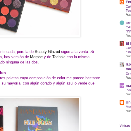
Ent
Cal
Tec
Hac
arr
CA
"IN
Hac
El 
Com
ntinuada, pero la de
Beauty Glazed
sigue a la venta. Si
est
Hac
ma, hay versión de
Morphe
y de
Technic
con la misma
ado ninguna de las dos.
lap
maq
lor:
Est
 tres paletas cuya composición de color me parece bastante
Hac
en su mayoría, con algún dorado y algún azul o verde que
mar
Pla
Hac
Un 
Mus
Hac
Visitas