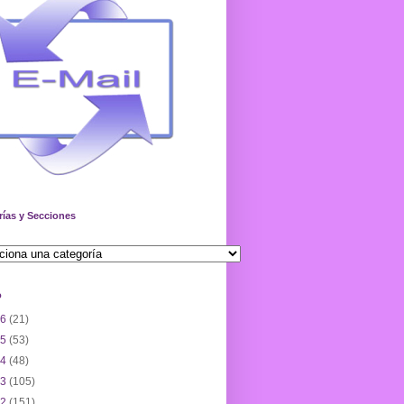
rías y Secciones
o
26
(21)
25
(53)
24
(48)
23
(105)
22
(151)