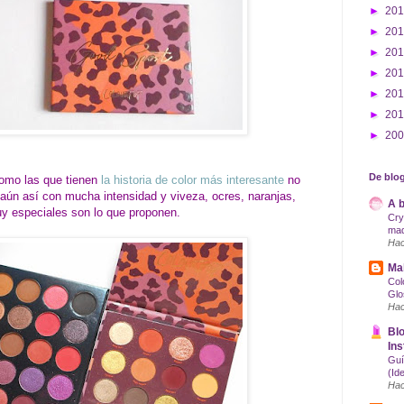
►
20
►
20
►
20
►
20
►
20
►
20
►
20
De blog
como las que tienen
la historia de color más interesante
no
ún así con mucha intensidad y viveza, ocres, naranjas,
A b
uy especiales son lo que proponen.
Cry
maq
Hac
Mak
Col
Glo
Hac
Blo
Ins
Guí
(Id
Hac