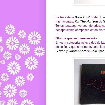
Se trata de la
Born To Run
de
Urba
mis favoritas,
On The Horizon
de
S
Tonos tostados, verdes, dorados, na
desapercibido componen estas histor
Otoños que se merecen más:
En esta categoría incluyo dos de la
coleción, y que a mí me evocan la e
Glazed
y
Good Sport
de
Colourpop