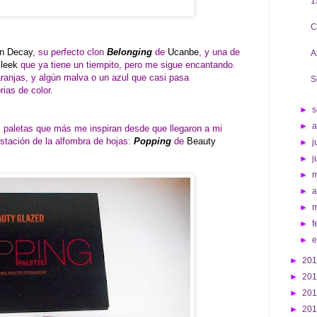
1
C
n Decay
, su perfecto clon
Belonging
de
Ucanbe
, y una de
A
leek
que ya tiene un tiempito, pero me sigue encantando.
ranjas, y algún malva o un azul que casi pasa
S
ias de color.
►
s
►
s paletas que más me inspiran desde que llegaron a mi
stación de la alfombra de hojas:
Popping
de
Beauty
►
j
.
►
j
►
►
a
►
►
f
►
►
20
►
20
►
20
►
20