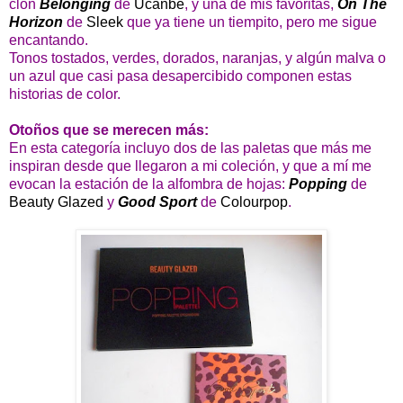
clon
Belonging
de
Ucanbe
, y una de mis favoritas,
On The
Horizon
de
Sleek
que ya tiene un tiempito, pero me sigue
encantando.
Tonos tostados, verdes, dorados, naranjas, y algún malva o
un azul que casi pasa desapercibido componen estas
historias de color.
Otoños que se merecen más:
En esta categoría incluyo dos de las paletas que más me
inspiran desde que llegaron a mi coleción, y que a mí me
evocan la estación de la alfombra de hojas:
Popping
de
Beauty Glazed
y
Good Sport
de
Colourpop
.