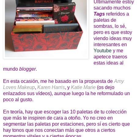
Últimamente estoy
sacando muchos
Tags
referidos a
paletas de
sombras, lo sé,
pero es que estoy
viendo ideas muy
interesantes en
Youtube
y me
apetece traeros
estas ideas al
mundo
blogger
.
En esta ocasión, me he basado en la propuesta de
Amy
Loves Makeup
,
Karen Harris
, y
Katie Marie
(os dejo
enlazados sus vídeos), aunque luego la he reformulado un
poco al gusto.
En teoría, hay que escoger las 10 paletas de tu colección
que más te inspiren de cara a otoño. Yo no creo en
segmentar las paletas por estaciones, pero sí es cierto que
hay tonos que nos conectan más que otros a ciertos
momentos vitales y a ciertas épocas.