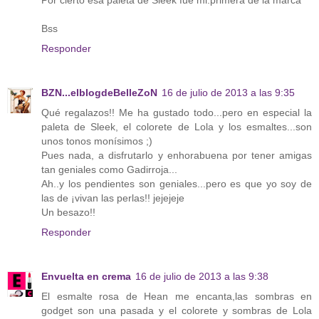
Por cierto esa paleta de Sleek fue mi.primera de la marca
Bss
Responder
BZN...elblogdeBelleZoN
16 de julio de 2013 a las 9:35
Qué regalazos!! Me ha gustado todo...pero en especial la
paleta de Sleek, el colorete de Lola y los esmaltes...son
unos tonos monísimos ;)
Pues nada, a disfrutarlo y enhorabuena por tener amigas
tan geniales como Gadirroja...
Ah..y los pendientes son geniales...pero es que yo soy de
las de ¡vivan las perlas!! jejejeje
Un besazo!!
Responder
Envuelta en crema
16 de julio de 2013 a las 9:38
El esmalte rosa de Hean me encanta,las sombras en
godget son una pasada y el colorete y sombras de Lola