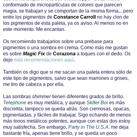
conformado de micropartículas de colores que parecen
magia, se trabajan y se comportan de la misma forma,...pero
entre los pigmentos de
Constance Carroll
no hay clon de
los pigmentos de esta paleta, ya os aviso. Al menos no en
este momento. Me encantan.
Os recomiendo trabajarlos sobre una prebase para
pigmentos o una sombra en crema. Como más me gustan
es sobre
Magic Fix
de
Corazona
a toques con el dedo. Os
dejo
más recomendaciones aquí
.
También os digo que si me sacan una paleta entera sólo de
este tipo de pigmentos, salvo que sean marrones o grises,
me tiro de cabeza a por ella.
Las sombras
shimmer
tienen diferentes grados de brillo.
Telephone
es muy metálica, y aunque
Sk8er Boi
es más
discretita, tampoco se queda atrás. Son cremosas, opacas,
pigmentadas, y fáciles de trabajar. Sigo echando de menos
más tonos metálicos potentes, aunque con estas dos estoy
muy satisfecha.
Sin embargo,
Party in The U.S.A.
me deja
bastante fría, apenas tiene brillo, y se queda un poco