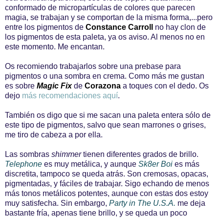
conformado de micropartículas de colores que parecen
magia, se trabajan y se comportan de la misma forma,...pero
entre los pigmentos de
Constance Carroll
no hay clon de
los pigmentos de esta paleta, ya os aviso. Al menos no en
este momento. Me encantan.
Os recomiendo trabajarlos sobre una prebase para
pigmentos o una sombra en crema. Como más me gustan
es sobre
Magic Fix
de
Corazona
a toques con el dedo. Os
dejo
más recomendaciones aquí
.
También os digo que si me sacan una paleta entera sólo de
este tipo de pigmentos, salvo que sean marrones o grises,
me tiro de cabeza a por ella.
Las sombras
shimmer
tienen diferentes grados de brillo.
Telephone
es muy metálica, y aunque
Sk8er Boi
es más
discretita, tampoco se queda atrás. Son cremosas, opacas,
pigmentadas, y fáciles de trabajar. Sigo echando de menos
más tonos metálicos potentes, aunque con estas dos estoy
muy satisfecha.
Sin embargo,
Party in The U.S.A.
me deja
bastante fría, apenas tiene brillo, y se queda un poco