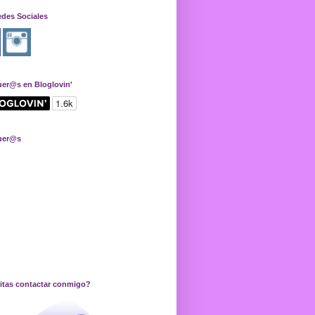
edes Sociales
uer@s en Bloglovin'
uer@s
itas contactar conmigo?