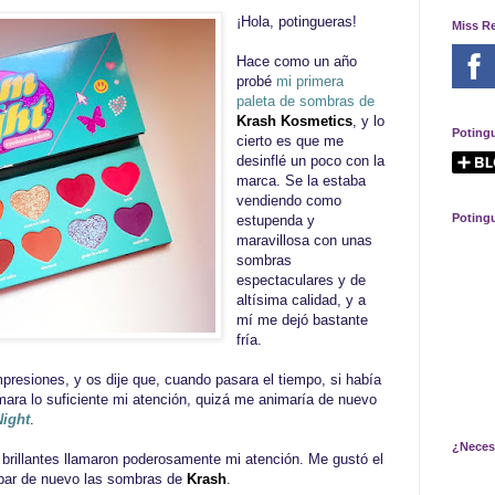
¡Hola, potingueras!
Miss R
Hace como un año
probé
mi primera
paleta de sombras de
Krash Kosmetics
, y lo
Poting
cierto es que me
desinflé un poco con la
marca. Se la estaba
vendiendo como
Poting
estupenda y
maravillosa con unas
sombras
espectaculares y de
altísima calidad, y a
mí me dejó bastante
fría.
esiones, y os dije que, cuando pasara el tiempo, si había
mara lo suficiente mi atención, quizá me animaría de nuevo
ight
.
¿Neces
brillantes llamaron poderosamente mi atención. Me gustó el
obar de nuevo las sombras de
Krash
.