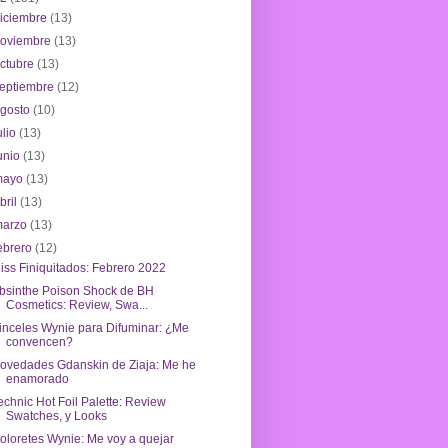
iciembre
(13)
noviembre
(13)
ctubre
(13)
eptiembre
(12)
agosto
(10)
ulio
(13)
unio
(13)
mayo
(13)
bril
(13)
marzo
(13)
ebrero
(12)
iss Finiquitados: Febrero 2022
bsinthe Poison Shock de BH
Cosmetics: Review, Swa...
inceles Wynie para Difuminar: ¿Me
convencen?
ovedades Gdanskin de Ziaja: Me he
enamorado
echnic Hot Foil Palette: Review
Swatches, y Looks
oloretes Wynie: Me voy a quejar