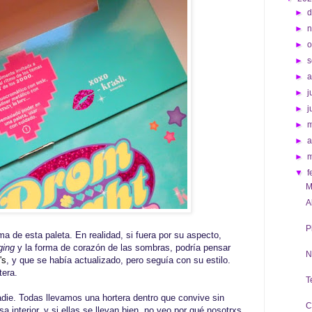
►
d
►
►
o
►
s
►
►
j
►
j
►
►
a
►
▼
f
M
A
P
a de esta paleta. En realidad, si fuera por su aspecto,
ging
y la forma de corazón de las sombras, podría pensar
N
's
, y que se había actualizado, pero seguía con su estilo.
tera.
T
die. Todas llevamos una hortera dentro que convive sin
C
 interior, y si ellas se llevan bien, no veo por qué nosotrxs