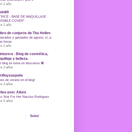
e 1 año
oin80
TRICE - BASE DE MAQUILLAJE
VISIBLE COVER"
e 1 año
libro de conjuros de Tita Hellen
prados y gastados de agosto, sí, a
as horas
e 1 año
inturera - Blog de cosmética,
uillaje y belleza.
e blog se toma un descanso 💟
e 2 años
ifloysuspotis
nes de verano en el blog!
e 3 años
lieu avec Allure
c Noir For Her Narciso Rodriguez
e 5 años
Sube!