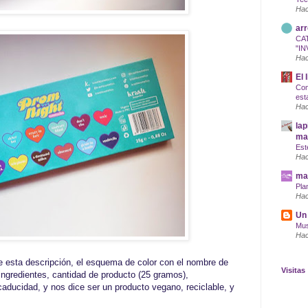
Hac
arr
CA
"IN
Hac
El 
Com
est
Hac
lap
maq
Est
Hac
mar
Pla
Hac
Un 
Mus
Hac
ne esta descripción, el esquema de color con el nombre de
Visitas
ngredientes, cantidad de producto (25 gramos),
ducidad, y nos dice ser un producto vegano, reciclable, y