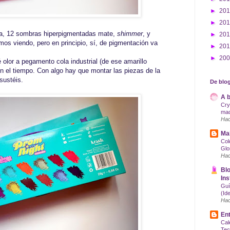
►
20
►
20
ca, 12 sombras hiperpigmentadas mate,
shimmer
, y
►
20
os viendo, pero en principio, sí, de pigmentación va
►
20
►
20
é olor a pegamento cola industrial (de ese amarillo
n el tiempo. Con algo hay que montar las piezas de la
sustéis.
De blog
A b
Cry
maq
Hac
Mak
Col
Glo
Hac
Blo
Ins
Guí
(Id
Hac
Ent
Cal
Tec