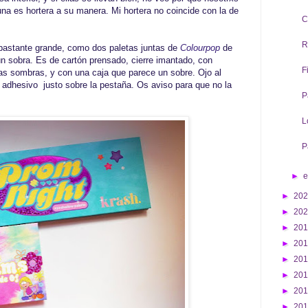
a es hortera a su manera. Mi hortera no coincide con la de
C
R
astante grande, como dos paletas juntas de
Colourpop
de
ún sobra. Es de cartón prensado, cierre imantado, con
F
las sombras, y con una caja que parece un sobre. Ojo al
rre adhesivo justo sobre la pestaña. Os aviso para que no la
P
L
P
►
►
20
►
20
►
20
►
20
►
20
►
20
►
20
►
20