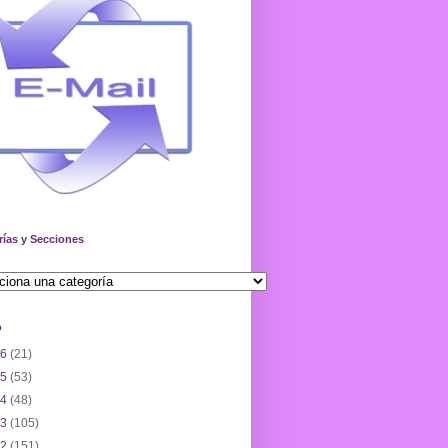
rías y Secciones
o
26
(21)
25
(53)
24
(48)
23
(105)
22
(151)