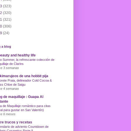
13
(323)
12
(320)
11
(321)
10
(306)
09
(24)
 a blog
eauty and healthy life
o Summer, la refrescante colección de
uillaje de Clarins
e 3 semanas
imarujeos de una hobbit pija
orete Praia, delineador Cold Cocoa &
ss Chloe de Saigu
e 4 semanas
g de maquillaje : Guapa Al
tante
a de Maquillaje romántico para citas
eal para gustar en San Valentín)
e 6 meses
re trucos y recetas
endario de adviento Countdown de
hnic Cosmetics Parte II