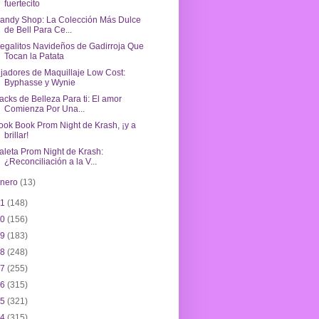
fuertecito
andy Shop: La Colección Más Dulce
de Bell Para Ce...
egalitos Navideños de Gadirroja Que
Tocan la Patata
ijadores de Maquillaje Low Cost:
Byphasse y Wynie
acks de Belleza Para ti: El amor
Comienza Por Una...
ook Book Prom Night de Krash, ¡y a
brillar!
aleta Prom Night de Krash:
¿Reconciliación a la V...
enero
(13)
21
(148)
20
(156)
19
(183)
18
(248)
17
(255)
16
(315)
15
(321)
14
(315)