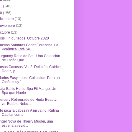
21
(148)
20
(156)
iciembre
(13)
noviembre
(13)
ctubre
(13)
iss Finiquitados: Octubre 2020
uevas Sombras Godet Corazona, La
Polémica Está Se...
urgundy Rose de Bell: Una Colección
de Otoño Que ...
osas Cacosas, Vol.2: Deliplús, Catrice,
Dealz, y ...
larins Easy Looks Collection: Para un
Otoño muy "...
iaja Baltic Home Spa Fit Mango: Un
Spa que Huele ...
ercury Retrograde de Huda Beauty:
vs. Bubble Nebu...
Te pica la cabeza? A mí ya no. Rutina
Capilar con...
ngel Nova de Thierry Mugler, una
estrella atrevid...