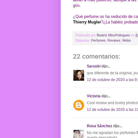
giro.
¿Qué perfume os ha seducido de c
Thierry Mugler
?¿La habéis probado
Publicado por
Beatriz MissPotingues
en
8
Etiquetas:
Perfumes
,
Reviews
,
Webs
22 comentarios:
Saruski
dijo...
que diferente de la original, p
12 de octubre de 2020 a las 9
Victoria
dijo...
Cool review and lovely photos! I
12 de octubre de 2020 a las 1
Rosa Sánchez
dijo...
No me agradan los perfumes flo
queda descartada.