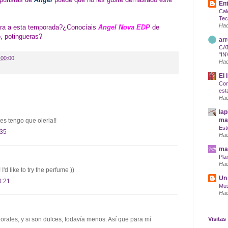
Ent
Cal
Tec
Hac
ara a esta temporada?¿Conocíais
Angel Nova EDP
de
, potingueras?
arr
CA
"IN
:00:00
Hac
El 
Com
est
Hac
lap
maq
ues tengo que olerla!!
Est
:35
Hac
mar
Pla
Hac
'd like to try the perfume ))
Un 
0:21
Mus
Hac
rales, y si son dulces, todavía menos. Así que para mí
Visitas