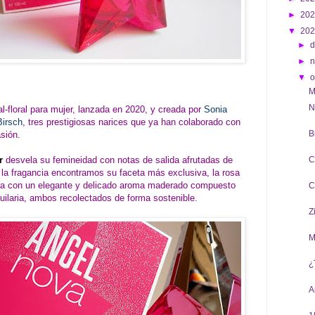
►
20
▼
20
►
d
►
▼
o
M
N
tal-floral para mujer, lanzada en 2020, y creada por
Sonia
Birsch
, tres prestigiosas narices que ya han colaborado con
B
sión.
r
desvela su femineidad con notas de salida afrutadas de
C
e la fragancia encontramos su faceta más exclusiva, la rosa
a con un elegante y delicado aroma maderado compuesto
C
uilaria, ambos recolectados de forma sostenible.
Z
M
¿
A