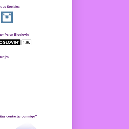
edes Sociales
uer@s en Bloglovin'
uer@s
itas contactar conmigo?