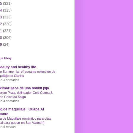
15
(321)
14
(315)
13
(323)
12
(320)
11
(321)
10
(306)
09
(24)
 a blog
eauty and healthy life
o Summer, la refrescante colección de
uillaje de Clarins
e 3 semanas
imarujeos de una hobbit pija
orete Praia, delineador Cold Cocoa &
ss Chloe de Saigu
e 4 semanas
g de maquillaje : Guapa Al
tante
a de Maquillaje romántico para citas
eal para gustar en San Valentín)
e 6 meses