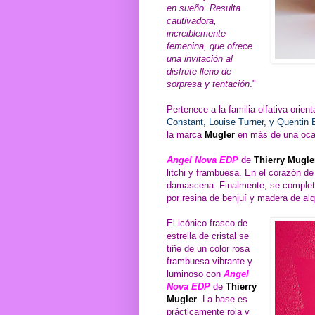
en sueño. Resulta
cautivadora,
increiblemente
femenina, que ofrece
una invitación al
disfrute lleno de
sorpresa y tentación
."
Pertenece a la familia olfativa orien
Constant, Louise Turner, y Quentin 
la marca
Mugler
en más de una oca
Angel Nova EDP
de
Thierry Mugle
litchi y frambuesa. En el corazón d
damascena. Finalmente, se complet
por resina de benjuí y madera de alq
El icónico frasco de
estrella de cristal se
tiñe de un color rosa
frambuesa vibrante y
luminoso con
Angel
Nova EDP
de
Thierry
Mugler
. La base es
prácticamente roja y