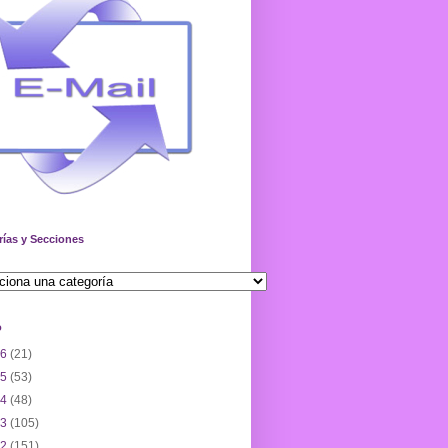
rías y Secciones
o
26
(21)
25
(53)
24
(48)
23
(105)
22
(151)