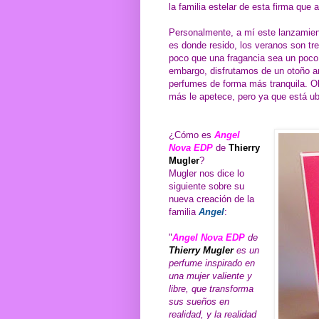
la familia estelar de esta firma que
Personalmente, a mí este lanzamien
es donde resido, los veranos son 
poco que una fragancia sea un poco
embargo, disfrutamos de un otoño am
perfumes de forma más tranquila. Ob
más le apetece, pero ya que está u
¿Cómo es
Angel
Nova EDP
de
Thierry
Mugler
?
Mugler nos dice lo
siguiente sobre su
nueva creación de la
familia
Angel
:
"
Angel Nova EDP
de
Thierry Mugler
es un
perfume inspirado en
una mujer valiente y
libre, que transforma
sus sueños en
realidad, y la realidad