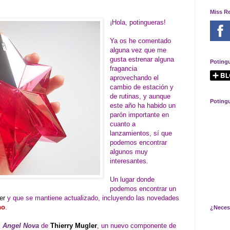
Miss R
¡Hola, potingueras!
Ya os he comentado
alguna vez que me
gusta estrenar alguna
Poting
fragancia
aprovechando el
cambio de estación y
de rutinas, y aunque
Poting
este año ha habido un
parón importante en
cuanto a
lanzamientos, sí que
podemos encontrar
algunos muy
interesantes.
Un lugar donde
podemos encontrar un
er
y que se mantiene actualizado, incluyendo las novedades
no
.
¿Neces
,
Angel Nova
de
Thierry Mugler
, un nuevo componente de