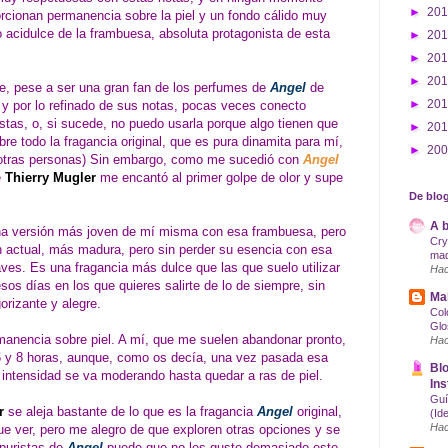
►
20
orcionan permanencia sobre la piel y un fondo cálido muy
to acidulce de la frambuesa, absoluta protagonista de esta
►
20
►
20
►
20
 pese a ser una gran fan de los perfumes de
Angel
de
►
20
y por lo refinado de sus notas, pocas veces conecto
tas, o, si sucede, no puedo usarla porque algo tienen que
►
20
e todo la fragancia original, que es pura dinamita para mí,
►
20
otras personas) Sin embargo, como me sucedió con
Angel
e
Thierry Mugler
me encantó al primer golpe de olor y supe
De blog
A b
na versión más joven de mí misma con esa frambuesa, pero
Cry
 actual, más madura, pero sin perder su esencia con esa
maq
aves. Es una fragancia más dulce que las que suelo utilizar
Hac
os días en los que quieres salirte de lo de siempre, sin
Mak
orizante y alegre.
Col
Glo
manencia sobre piel. A mí, que me suelen abandonar pronto,
Hac
 y 8 horas, aunque, como os decía, una vez pasada esa
Blo
a intensidad se va moderando hasta quedar a ras de piel.
Ins
Guí
r
se aleja bastante de lo que es la fragancia
Angel
original,
(Id
Hac
que ver, pero me alegro de que exploren otras opciones y se
 puristas de
Angel
puede que no les guste demasiado este