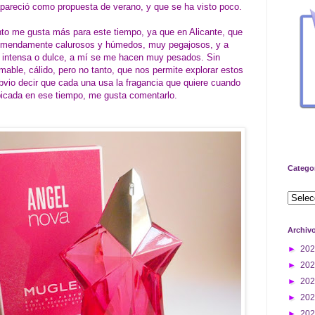
 apareció como propuesta de verano, y que se ha visto poco.
to me gusta más para este tiempo, ya que en Alicante, que
tremendamente calurosos y húmedos, muy pegajosos, y a
 intensa o dulce, a mí se me hacen muy pesados. Sin
able, cálido, pero no tanto, que nos permite explorar estos
vio decir que cada una usa la fragancia que quiere cuando
bicada en ese tiempo, me gusta comentarlo.
Catego
Archiv
►
20
►
20
►
20
►
20
►
20