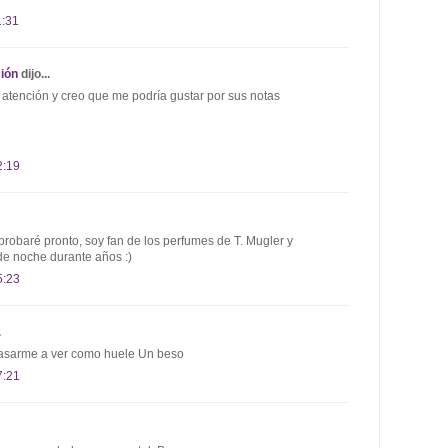
1:31
ión
dijo...
tención y creo que me podría gustar por sus notas
2:19
robaré pronto, soy fan de los perfumes de T. Mugler y
o de noche durante años :)
5:23
.
pasarme a ver como huele Un beso
7:21