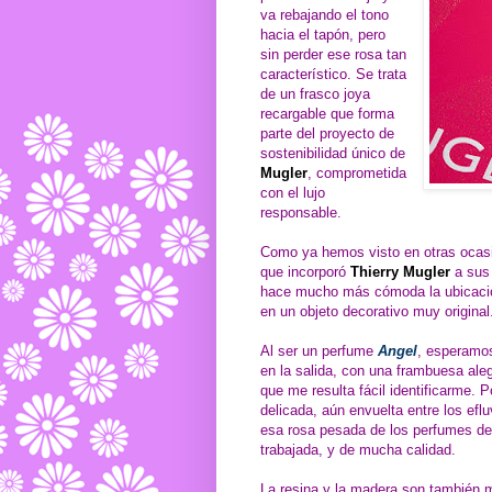
va rebajando el tono
hacia el tapón, pero
sin perder ese rosa tan
característico. Se trata
de un frasco joya
recargable que forma
parte del proyecto de
sostenibilidad único de
Mugler
, comprometida
con el lujo
responsable.
Como ya hemos visto en otras ocasi
que incorporó
Thierry Mugler
a sus 
hace mucho más cómoda la ubicación
en un objeto decorativo muy origina
Al ser un perfume
Angel
, esperamos
en la salida, con una frambuesa al
que me resulta fácil identificarme.
delicada, aún envuelta entre los efluv
esa rosa pesada de los perfumes de 
trabajada, y de mucha calidad.
La resina y la madera son también