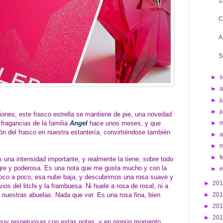
1
C
A
S
►
s
►
►
j
►
j
ones, este frasco estrella se mantiene de pie, una novedad
fragancias de la familia
Angel
hace unos meses, y que
►
 del frasco en nuestra estantería, convirtiéndose también
►
a
l.
►
►
f
 una intensidad importante, y realmente la tiene, sobre todo
egre y poderosa. Es una nota que me gusta mucho y con la
►
 Poco a poco, esa nube baja, y descubrimos una rosa suave y
►
20
ios del litchi y la frambuesa. Ni huele a rosa de rosal, ni a
nuestras abuelas. Nada que ver. Es una rosa fina, bien
►
20
►
20
►
20
 muy respetuosas con estas notas, y en ningún momento