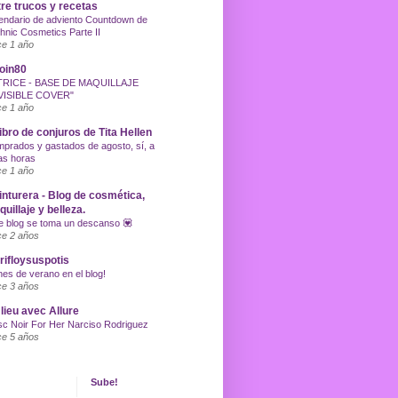
re trucos y recetas
endario de adviento Countdown de
hnic Cosmetics Parte II
e 1 año
oin80
TRICE - BASE DE MAQUILLAJE
VISIBLE COVER"
e 1 año
libro de conjuros de Tita Hellen
prados y gastados de agosto, sí, a
as horas
e 1 año
inturera - Blog de cosmética,
uillaje y belleza.
e blog se toma un descanso 💟
e 2 años
ifloysuspotis
nes de verano en el blog!
e 3 años
lieu avec Allure
c Noir For Her Narciso Rodriguez
e 5 años
Sube!