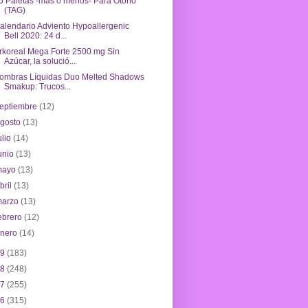
5 Paletas -más o menos- Para Otoño
(TAG)
alendario Adviento Hypoallergenic
Bell 2020: 24 d...
rkoreal Mega Forte 2500 mg Sin
Azúcar, la solució...
ombras Líquidas Duo Melted Shadows
Smakup: Trucos...
eptiembre
(12)
agosto
(13)
ulio
(14)
unio
(13)
mayo
(13)
bril
(13)
marzo
(13)
ebrero
(12)
enero
(14)
19
(183)
18
(248)
17
(255)
16
(315)