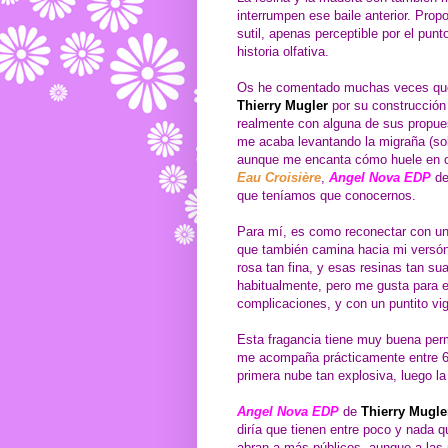
interrumpen ese baile anterior. Prop
sutil, apenas perceptible por el pun
historia olfativa.
Os he comentado muchas veces que,
Thierry Mugler
por su construcción 
realmente con alguna de sus propues
me acaba levantando la migraña (sobr
aunque me encanta cómo huele en 
Eau Croisière
,
Angel Nova EDP
d
que teníamos que conocernos.
Para mí, es como reconectar con u
que también camina hacia mi versón
rosa tan fina, y esas resinas tan su
habitualmente, pero me gusta para es
complicaciones, y con un puntito vig
Esta fragancia tiene muy buena per
me acompaña prácticamente entre 6
primera nube tan explosiva, luego l
Angel Nova EDP
de
Thierry Mugle
diría que tienen entre poco y nada 
abran a más públicos, aunque a las