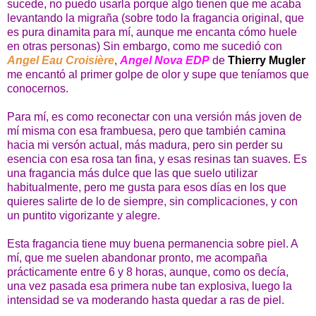
sucede, no puedo usarla porque algo tienen que me acaba
levantando la migraña (sobre todo la fragancia original, que
es pura dinamita para mí, aunque me encanta cómo huele
en otras personas) Sin embargo, como me sucedió con
Angel Eau Croisière
,
Angel Nova EDP
de
Thierry Mugler
me encantó al primer golpe de olor y supe que teníamos que
conocernos.
Para mí, es como reconectar con una versión más joven de
mí misma con esa frambuesa, pero que también camina
hacia mi versón actual, más madura, pero sin perder su
esencia con esa rosa tan fina, y esas resinas tan suaves. Es
una fragancia más dulce que las que suelo utilizar
habitualmente, pero me gusta para esos días en los que
quieres salirte de lo de siempre, sin complicaciones, y con
un puntito vigorizante y alegre.
Esta fragancia tiene muy buena permanencia sobre piel. A
mí, que me suelen abandonar pronto, me acompaña
prácticamente entre 6 y 8 horas, aunque, como os decía,
una vez pasada esa primera nube tan explosiva, luego la
intensidad se va moderando hasta quedar a ras de piel.