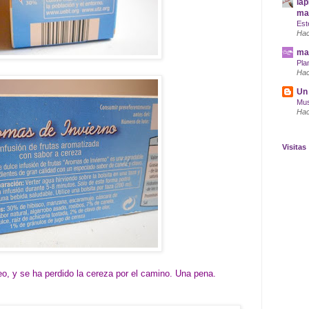
lap
maq
Est
Hac
mar
Pla
Hac
Un 
Mus
Hac
Visitas
eo, y se ha perdido la cereza por el camino. Una pena.