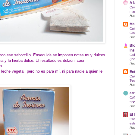
A b
Cry
maq
Hac
Mak
Col
Glo
Hac
Blo
Ins
oco ese saborcillo. Enseguida se imponen notas muy dulces
Guí
(Id
 y la hierba dulce. El resultado es dulzón, casi
Hac
o.
leche vegetal, pero no es para mí, ni para nadie a quien le
Ent
Cal
Tec
Hac
arr
CA
"IN
Hac
El 
Com
est
Hac