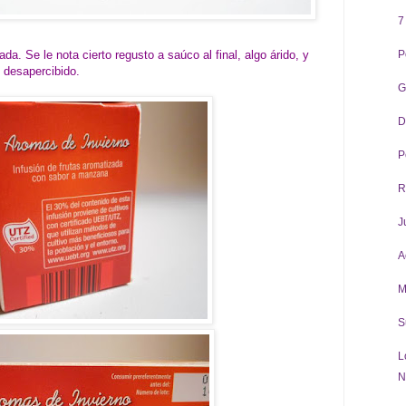
7
da. Se le nota cierto regusto a saúco al final, algo árido, y
P
 desapercibido.
G
D
P
R
J
A
M
S
L
N