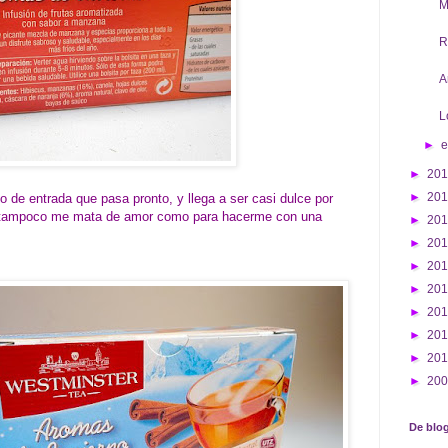
M
R
A
L
►
►
20
►
20
 de entrada que pasa pronto, y llega a ser casi dulce por
 tampoco me mata de amor como para hacerme con una
►
20
►
20
►
20
►
20
►
20
►
20
►
20
►
20
De blog