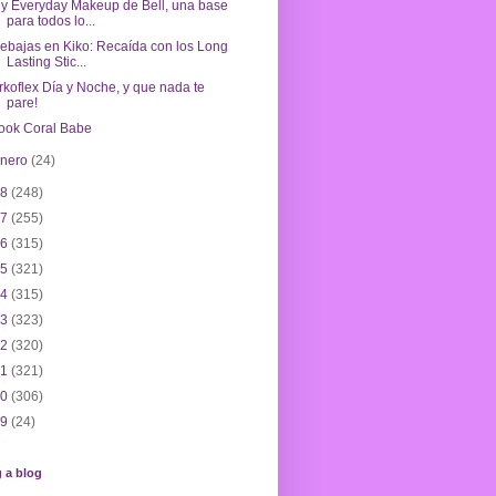
y Everyday Makeup de Bell, una base
para todos lo...
ebajas en Kiko: Recaída con los Long
Lasting Stic...
rkoflex Día y Noche, y que nada te
pare!
ook Coral Babe
enero
(24)
18
(248)
17
(255)
16
(315)
15
(321)
14
(315)
13
(323)
12
(320)
11
(321)
10
(306)
09
(24)
 a blog