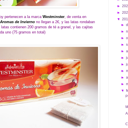
►
20
►
20
hoy pertenecen a la marca
Westminster
, de venta en
▼
20
Aromas de Invierno
no llegan a 2€, y las latas rondaban
►
d
 latas contienen 200 gramos de té a granel, y las cajitas
►
da uno (75 gramos en total)
►
o
►
s
►
►
j
►
j
►
►
a
►
▼
f
P
M
A
C