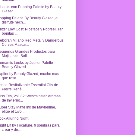
brillante.
 Looks con Popping Palette by Beauty
Glazed
opping Palette By Beauty Glazed, el
disfrute hech...
litter Low Cost: Niceface y Popfeel. Tan
bonitas ...
eborah Milano Red Metal y Dangerous
Curves Mascar...
equeños Grandes Productos para
Mejillas de Bell.
omantic Looks by Jupiter Palette
Beauty Glazed
upiter by Beauty Glazed, mucho más
que rosa.
ceite Revitalizante Essential Oils de
Pierre René...
iss Tés, Vol. 82: Westminster. Aromas
de Invierno...
uper Stay Matte Ink de Maybelline,
elige el tuyo ...
ook Alluring Night
ight Elf by Focallure, 9 sombras para
crear y dis...