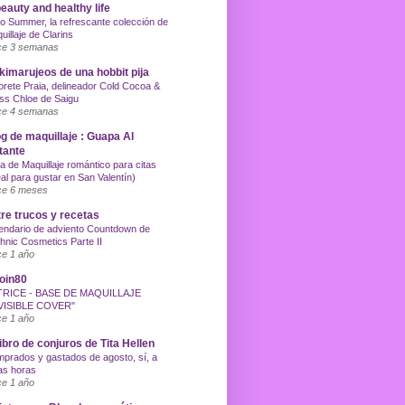
eauty and healthy life
o Summer, la refrescante colección de
uillaje de Clarins
e 3 semanas
imarujeos de una hobbit pija
orete Praia, delineador Cold Cocoa &
ss Chloe de Saigu
e 4 semanas
g de maquillaje : Guapa Al
tante
a de Maquillaje romántico para citas
eal para gustar en San Valentín)
e 6 meses
re trucos y recetas
endario de adviento Countdown de
hnic Cosmetics Parte II
e 1 año
oin80
TRICE - BASE DE MAQUILLAJE
VISIBLE COVER"
e 1 año
libro de conjuros de Tita Hellen
prados y gastados de agosto, sí, a
as horas
e 1 año