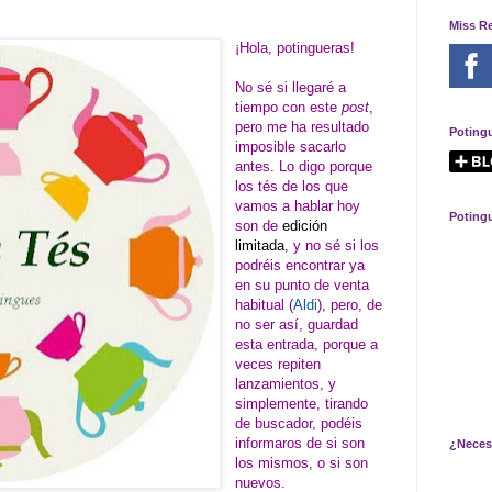
Miss R
¡Hola, potingueras!
No sé si llegaré a
tiempo con este
post
,
pero me ha resultado
Poting
imposible sacarlo
antes. Lo digo porque
los tés de los que
vamos a hablar hoy
Poting
son de
edición
limitada
, y no sé si los
podréis encontrar ya
en su punto de venta
habitual (
Aldi
), pero, de
no ser así, guardad
esta entrada, porque a
veces repiten
lanzamientos, y
simplemente, tirando
de buscador, podéis
informaros de si son
¿Neces
los mismos, o si son
nuevos.