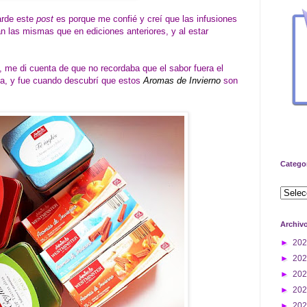
tarde este
post
es porque me confié y creí que las infusiones
n las mismas que en ediciones anteriores, y al estar
 me di cuenta de que no recordaba que el sabor fuera el
a, y fue cuando descubrí que estos
Aromas de Invierno
son
Catego
Archiv
►
20
►
20
►
20
►
20
►
20