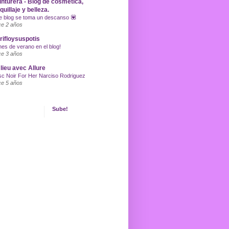
inturera - Blog de cosmética,
uillaje y belleza.
e blog se toma un descanso 💟
e 2 años
ifloysuspotis
nes de verano en el blog!
e 3 años
lieu avec Allure
c Noir For Her Narciso Rodriguez
e 5 años
Sube!