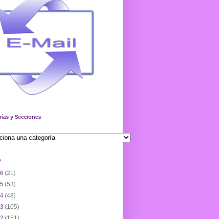
rías y Secciones
o
26
(21)
25
(53)
24
(48)
23
(105)
22
(151)