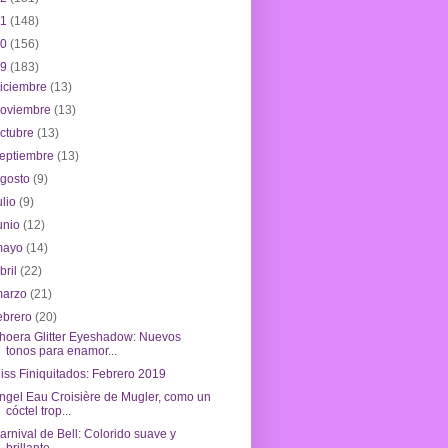
21
(148)
20
(156)
19
(183)
iciembre
(13)
noviembre
(13)
ctubre
(13)
eptiembre
(13)
agosto
(9)
ulio
(9)
unio
(12)
mayo
(14)
bril
(22)
marzo
(21)
ebrero
(20)
hoera Glitter Eyeshadow: Nuevos
tonos para enamor...
iss Finiquitados: Febrero 2019
ngel Eau Croisière de Mugler, como un
cóctel trop...
arnival de Bell: Colorido suave y