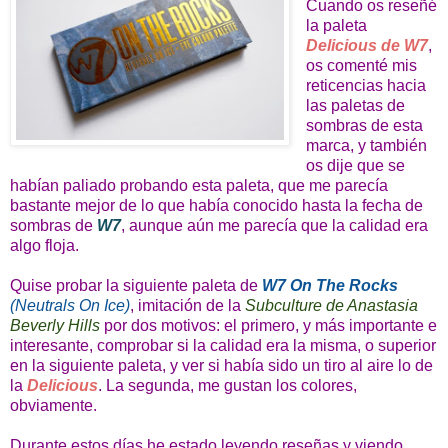
Cuando os reseñé
la paleta
Delicious de W7
,
os comenté mis
reticencias hacia
las paletas de
sombras de esta
marca, y también
os dije que se
habían paliado probando esta paleta, que me parecía
bastante mejor de lo que había conocido hasta la fecha de
sombras de
W7
, aunque aún me parecía que la calidad era
algo floja.
Quise probar la siguiente paleta de
W7 On The Rocks
(Neutrals On Ice)
, imitación de la
Subculture de Anastasia
Beverly Hills
por dos motivos: el primero, y más importante e
interesante, comprobar si la calidad era la misma, o superior
en la siguiente paleta, y ver si había sido un tiro al aire lo de
la
Delicious
. La segunda, me gustan los colores,
obviamente.
Durante estos días he estado leyendo reseñas y viendo