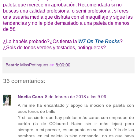
paleta que merece mi aprobación. Recomendada si no
buscas una calidad profesional o semi profesional, si eres
una usuaria media que disfruta con el maquillaje y sigue las
tendencias y no le pide demasiado a una paleta de menos
de 5€.
¿La habéis probado?¿Os tienta la
W7 On The Rocks
?
¿Sois de tonos verdes y tostados, potingueras?
Beatriz MissPotingues
en
8:00:00
36 comentarios:
Noelia Cano
8 de febrero de 2018 a las 9:06
A mi me ha encantado y apoyo la moción de paleta con
esos tonos de brillo.
Y sí, es cierto que hay paletas más caras con empaque de
cartón (la de COloured Raine sin ir más lejos) pero
siempre, a mi parecer, es un punto en su contra. Y lo de las
sombras, en mi paleta lo sigo pensando...no es que haya