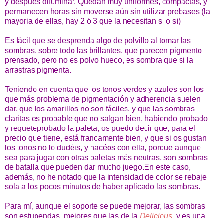
y después difuminar. Quedan muy uniformes, compactas, y
permanecen horas sin moverse aún sin utilizar prebases (la
mayoria de ellas, hay 2 ó 3 que la necesitan sí o sí)
Es fácil que se desprenda algo de polvillo al tomar las
sombras, sobre todo las brillantes, que parecen pigmento
prensado, pero no es polvo hueco, es sombra que si la
arrastras pigmenta.
Teniendo en cuenta que los tonos verdes y azules son los
que más problema de pigmentación y adherencia suelen
dar, que los amarillos no son fáciles, y que las sombras
claritas es probable que no salgan bien, habiendo probado
y requeteprobado la paleta, os puedo decir que, para el
precio que tiene, está francamente bien, y que si os gustan
los tonos no lo dudéis, y hacéos con ella, porque aunque
sea para jugar con otras paletas más neutras, son sombras
de batalla que pueden dar mucho juego.En este caso,
además, no he notado que la intensidad de color se rebaje
sola a los pocos minutos de haber aplicado las sombras.
Para mí, aunque el soporte se puede mejorar, las sombras
son estupendas, mejores que las de la
Delicious
, y es una