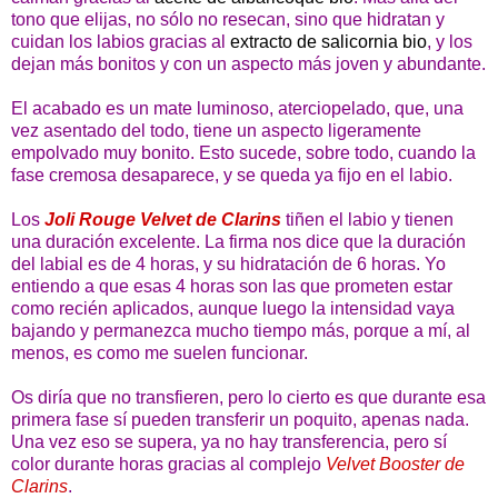
tono que elijas, no sólo no resecan, sino que hidratan y
cuidan los labios gracias al
extracto de salicornia bio
, y los
dejan más bonitos y con un aspecto más joven y abundante.
El acabado es un mate luminoso, aterciopelado, que, una
vez asentado del todo, tiene un aspecto ligeramente
empolvado muy bonito. Esto sucede, sobre todo, cuando la
fase cremosa desaparece, y se queda ya fijo en el labio.
Los
Joli Rouge Velvet de Clarins
tiñen el labio y tienen
una duración excelente. La firma nos dice que la duración
del labial es de 4 horas, y su hidratación de 6 horas. Yo
entiendo a que esas 4 horas son las que prometen estar
como recién aplicados, aunque luego la intensidad vaya
bajando y permanezca mucho tiempo más, porque a mí, al
menos, es como me suelen funcionar.
Os diría que no transfieren, pero lo cierto es que durante esa
primera fase sí pueden transferir un poquito, apenas nada.
Una vez eso se supera, ya no hay transferencia, pero sí
color durante horas gracias al complejo
Velvet Booster de
Clarins
.