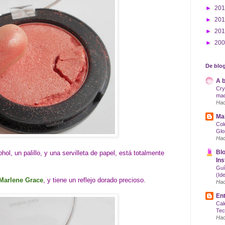
►
20
►
20
►
20
►
20
De blog
A b
Cry
maq
Hac
Mak
Col
Glo
Hac
Blo
hol, un palillo, y una servilleta de papel, está totalmente
Ins
Guí
(Id
Marlene Grace
, y tiene un reflejo dorado precioso.
Hac
Ent
Cal
Tec
Hac