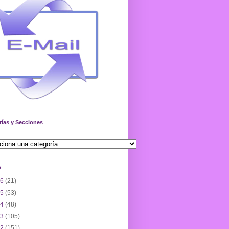
rías y Secciones
o
26
(21)
25
(53)
24
(48)
23
(105)
22
(151)