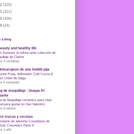
12
(320)
11
(321)
10
(306)
09
(24)
 a blog
eauty and healthy life
o Summer, la refrescante colección de
uillaje de Clarins
e 3 semanas
imarujeos de una hobbit pija
orete Praia, delineador Cold Cocoa &
ss Chloe de Saigu
e 4 semanas
g de maquillaje : Guapa Al
tante
a de Maquillaje romántico para citas
eal para gustar en San Valentín)
e 6 meses
re trucos y recetas
endario de adviento Countdown de
hnic Cosmetics Parte II
e 1 año