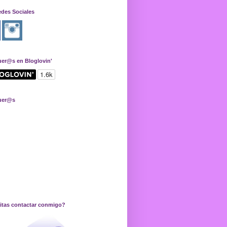
edes Sociales
uer@s en Bloglovin'
uer@s
itas contactar conmigo?