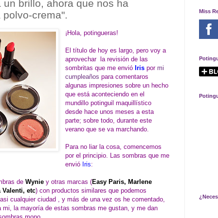
 un brillo, ahora que nos ha
Miss R
a polvo-crema".
¡Hola, potingueras!
El título de hoy es largo, pero voy a
aprovechar la revisión de las
Poting
sombritas que me envió
Iris
por
mi
cumpleaños
para comentaros
algunas impresiones sobre un hecho
que está aconteciendo en el
Poting
mundillo potinguil maquillístico
desde hace unos meses a esta
parte; sobre todo, durante este
verano que se va marchando.
Para no liar la cosa, comencemos
por el principio. Las sombras que me
envió
Iris
:
mbras de
Wynie
y otras marcas
(
Easy Paris, Marlene
 Valenti, etc
)
con productos similares que podemos
¿Neces
casi cualquier ciudad , y más de una vez os he comentado,
, a mi, la mayoría de estas sombras me gustan, y me dan
s sombras mono.