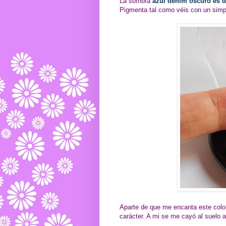
La sombra
azul denim oscuro es d
Pigmenta tal como véis con un simple 
Aparte de que me encanta este colo
carácter. A mi se me cayó al suelo an