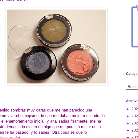
e
Catego
Archiv
►
20
tenido sombras muy caras que me han parecido una
ieron vivir el espejismo de que me daban mejor resultado del
►
20
 el enamoramiento inicial, y analizadas fríamente, me ha
►
20
é demasiado dinero en algo que me pareció mejor de lo
►
20
bién te ha pasado, y lo sabes. Otra cosa es que lo
►
20
iesa, anda)