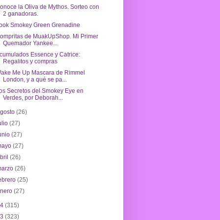
onoce la Oliva de Mythos. Sorteo con
2 ganadoras.
ook Smokey Green Grenadine
ompritas de MuakUpShop. Mi Primer
Quemador Yankee...
cumulados Essence y Catrice:
Regalitos y compras
ake Me Up Mascara de Rimmel
London, y a qué se pa...
os Secretos del Smokey Eye en
Verdes, por Deborah...
agosto
(26)
ulio
(27)
unio
(27)
mayo
(27)
bril
(26)
marzo
(26)
ebrero
(25)
enero
(27)
14
(315)
13
(323)