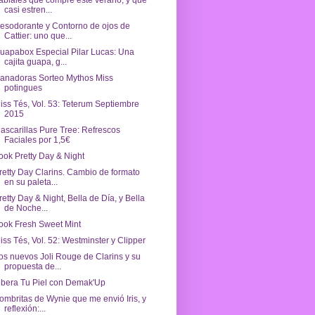
abiales que compré este verano, y que
casi estren...
esodorante y Contorno de ojos de
Cattier: uno que...
uapabox Especial Pilar Lucas: Una
cajita guapa, g...
anadoras Sorteo Mythos Miss
potingues
iss Tés, Vol. 53: Teterum Septiembre
2015
ascarillas Pure Tree: Refrescos
Faciales por 1,5€
ook Pretty Day & Night
retty Day Clarins. Cambio de formato
en su paleta...
retty Day & Night, Bella de Día, y Bella
de Noche...
ook Fresh Sweet Mint
iss Tés, Vol. 52: Westminster y Clipper
os nuevos Joli Rouge de Clarins y su
propuesta de...
ibera Tu Piel con Demak'Up
ombritas de Wynie que me envió Iris, y
reflexión:...