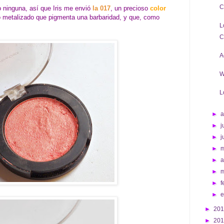
C
 ninguna, así que Iris me envió
la 017
, un precioso
color
o metalizado que pigmenta una barbaridad, y que, como
L
C
A
W
L
►
►
j
►
j
►
►
a
►
►
f
►
►
20
►
20