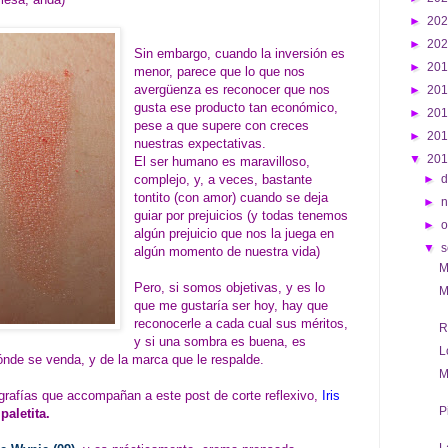
►
20
►
20
Sin embargo, cuando la inversión es
►
20
menor, parece que lo que nos
avergüenza es reconocer que nos
►
20
gusta ese producto tan económico,
►
20
pese a que supere con creces
►
20
nuestras expectativas.
▼
20
El ser humano es maravilloso,
complejo, y, a veces, bastante
►
d
tontito (con amor) cuando se deja
►
guiar por prejuicios (y todas tenemos
►
o
algún prejuicio que nos la juega en
▼
s
algún momento de nuestra vida)
M
Pero, si somos objetivas, y es lo
M
que me gustaría ser hoy, hay que
reconocerle a cada cual sus méritos,
R
y si una sombra es buena, es
L
ónde se venda, y de la marca que le respalde.
M
grafías que accompañan a este post de corte reflexivo,
Iris
P
paletita.