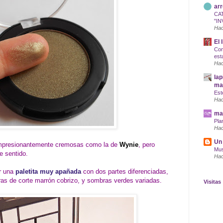
arr
CA
"IN
Hac
El 
Com
est
Hac
lap
maq
Est
Hac
mar
Pla
Hac
Un 
mpresionantemente cremosas como la de
Wynie
, pero
Mus
e sentido.
Hac
ar una
paletita muy apañada
con dos partes diferenciadas,
ras de corte marrón cobrizo, y sombras verdes variadas.
Visitas