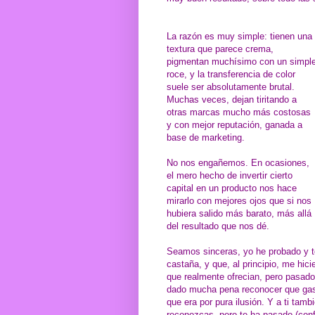
La razón es muy simple: tienen una
textura que parece crema,
pigmentan muchísimo con un simpl
roce, y la transferencia de color
suele ser absolutamente brutal.
Muchas veces, dejan tiritando a
otras marcas mucho más costosas
y con mejor reputación, ganada a
base de marketing.
No nos engañemos. En ocasiones,
el mero hecho de invertir cierto
capital en un producto nos hace
mirarlo con mejores ojos que si nos
hubiera salido más barato, más allá
del resultado que nos dé.
Seamos sinceras, yo he probado y 
castaña, y que, al principio, me hic
que realmente ofrecian, pero pasado
dado mucha pena reconocer que gast
que era por pura ilusión. Y a ti tam
reconozcas, pero te ha pasado (conf