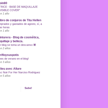
oin80
TRICE - BASE DE MAQUILLAJE
VISIBLE COVER"
e 1 año
libro de conjuros de Tita Hellen
prados y gastados de agosto, sí, a
as horas
e 1 año
inturera - Blog de cosmética,
uillaje y belleza.
e blog se toma un descanso 💟
e 2 años
ifloysuspotis
nes de verano en el blog!
e 3 años
lieu avec Allure
c Noir For Her Narciso Rodriguez
e 5 años
Sube!