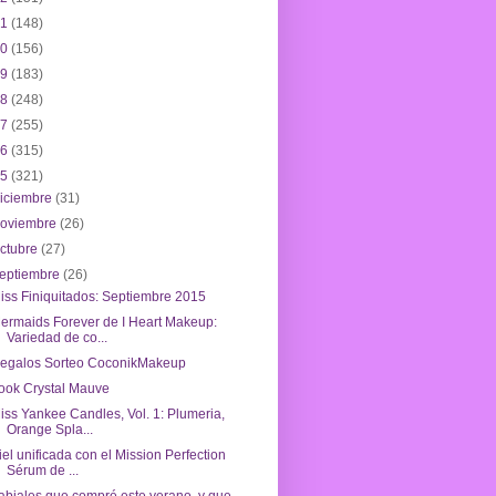
21
(148)
20
(156)
19
(183)
18
(248)
17
(255)
16
(315)
15
(321)
iciembre
(31)
noviembre
(26)
ctubre
(27)
eptiembre
(26)
iss Finiquitados: Septiembre 2015
ermaids Forever de I Heart Makeup:
Variedad de co...
egalos Sorteo CoconikMakeup
ook Crystal Mauve
iss Yankee Candles, Vol. 1: Plumeria,
Orange Spla...
iel unificada con el Mission Perfection
Sérum de ...