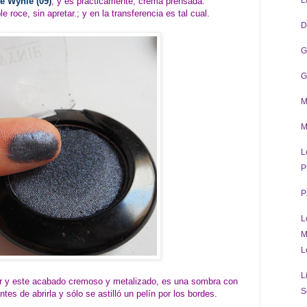
L
e Wynie (09)
, y es prácticamente, crema prensada.
roce, sin apretar.; y en la transferencia es tal cual.
D
G
G
M
M
L
P
P
L
M
L
L
r y este acabado cremoso y metalizado, es una sombra con
S
tes de abrirla y sólo se astilló un pelín por los bordes.