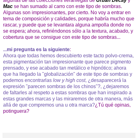
algunas de las colecciones veraniegas de
Urban Decay
y
Mac
se han sumado al carro con este tipo de sombras.
Algunas son impresionantes, por cierto. No voy a entrar en
tema de composición y calidades, porque habría mucho que
rascar, y puede que se levantara alguna ampolla donde no
se espera; ahora, refiriéndonos sólo a la textura, acabado, y
cobertura que se consigue con este tipo de sombras...
...mi pregunta es la siguiente
:
Ahora que todas hemos descubierto este tacto polvo-crema,
esta pigmentación tan impresionante que parece pigmento
prensado, y ese acabado tan metálico e hipnótico; ahora
que ha llegado la "globalización" de este tipo de sombras y
podemos encontrarlas
low y high cost
, ¿desaparecerá la
expresión "parecen sombras de los chinos"?, ¿dejaremos
de faltarles al respeto a estas sombras que han inspirado a
estas grandes marcas y las miraremos de otra manera, más
allá de que compremos una u otra marca?
¿Tú qué opinas,
potinguera?