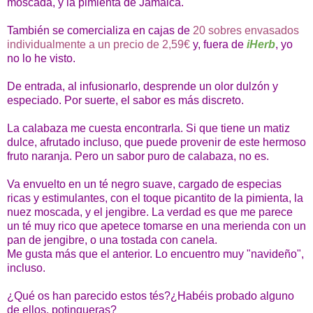
moscada, y la pimienta de Jamaica.
También se comercializa en cajas de
20 sobres envasados
individualmente a un precio de 2,59€
y, fuera de
iHerb
, yo
no lo he visto.
De entrada, al infusionarlo, desprende un olor dulzón y
especiado. Por suerte, el sabor es más discreto.
La calabaza me cuesta encontrarla. Si que tiene un matiz
dulce, afrutado incluso, que puede provenir de este hermoso
fruto naranja. Pero un sabor puro de calabaza, no es.
Va envuelto en un té negro suave, cargado de especias
ricas y estimulantes, con el toque picantito de la pimienta, la
nuez moscada, y el jengibre. La verdad es que me parece
un té muy rico que apetece tomarse en una merienda con un
pan de jengibre, o una tostada con canela.
Me gusta más que el anterior. Lo encuentro muy "navideño",
incluso.
¿Qué os han parecido estos tés?¿Habéis probado alguno
de ellos, potingueras?