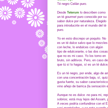
Té negro Ceilán puro.
Desde
Teterum
lo describen como
un té
gourmet
puro conocido por su
sabor dulce por naturaleza. Elegido
para introducirte en el mundo del té
puro.
Yo en esto discrepo un poquito. No
es un té dulce salvo que lo mezcles
con leche, lo endulces con algún
tipo de edulcorante, o las dos cosas
que no es mi caso. Yo los tomo en
bruto, sin aditivos. Pero, en caso de
que tú sí lo hagas, sí es un té dulce
Es un té negro, por ende, algo de a
con una concentración baja, sí, quiz
gusta fuerte, su sabor característi
vino añejo de barrica (la sensación 
Aunque no es dulce -no para mi, rep
sobrios; está muy lejos del Assam, 
A veces podría confundirse con el Ea
casi mentolados, y se nota cuando 