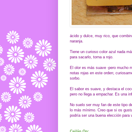
ácido y dulce, muy rico, que combina
naranja.
Tiene un curioso color azul nada más
para sacarlo, torna a rojo.
El olor es más suave -pero mucho m
notas rojas en este orden; curiosam
sorbo.
El sabor es suave, y destaca el co
pero no llega a empachar. Es una infu
No suelo ser muy fan de este tipo d
lo más mínimo. Creo que si os gustan
podría ser una buena elección para 
Ceilán Op: