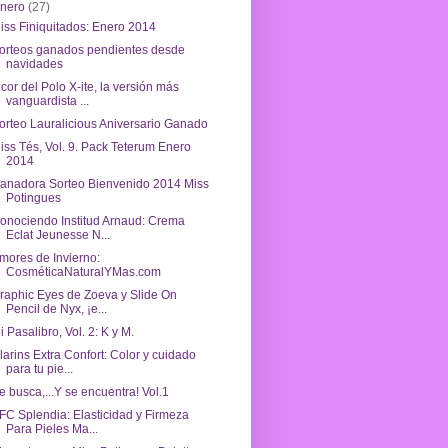
enero
(27)
iss Finiquitados: Enero 2014
orteos ganados pendientes desde
navidades
icor del Polo X-ite, la versión más
vanguardista ...
orteo Lauralicious Aniversario Ganado
iss Tés, Vol. 9. Pack Teterum Enero
2014
anadora Sorteo Bienvenido 2014 Miss
Potingues
onociendo Institud Arnaud: Crema
Eclat Jeunesse N...
mores de Invierno:
CosméticaNaturalYMas.com
raphic Eyes de Zoeva y Slide On
Pencil de Nyx, ¡e...
i Pasalibro, Vol. 2: K y M.
larins Extra Confort: Color y cuidado
para tu pie...
e busca,...Y se encuentra! Vol.1
FC Splendia: Elasticidad y Firmeza
Para Pieles Ma...