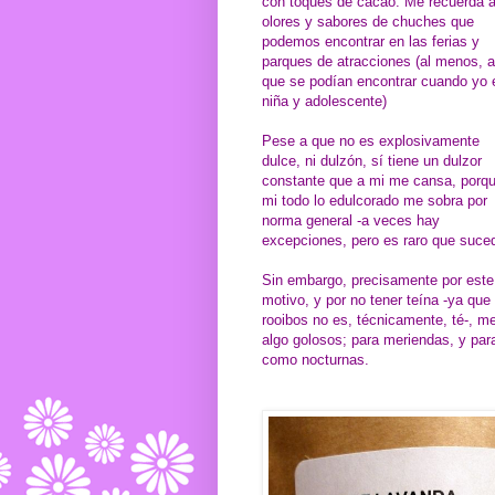
con toques de cacao. Me recuerda a
olores y sabores de chuches que
podemos encontrar en las ferias y
parques de atracciones (al menos, a
que se podían encontrar cuando yo 
niña y adolescente)
Pese a que no es explosivamente
dulce, ni dulzón, sí tiene un dulzor
constante que a mi me cansa, porq
mi todo lo edulcorado me sobra por
norma general -a veces hay
excepciones, pero es raro que suced
Sin embargo, precisamente por este
motivo, y por no tener teína -ya que 
rooibos no es, técnicamente, té-, m
algo golosos; para meriendas, y para
como nocturnas.