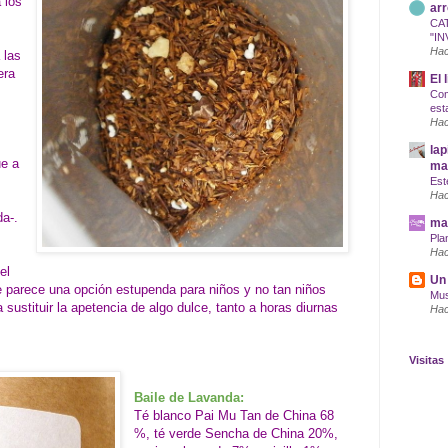
 los
arr
CA
"IN
Hac
 las
era
El 
Com
est
Hac
lap
ue a
maq
Est
Hac
a-.
mar
Pla
Hac
el
Un 
e parece una opción estupenda para niños y no tan niños
Mus
 sustituir la apetencia de algo dulce, tanto a horas diurnas
Hac
Visitas
Baile de Lavanda:
Té blanco Pai Mu Tan de China 68
%, té verde Sencha de China 20%,