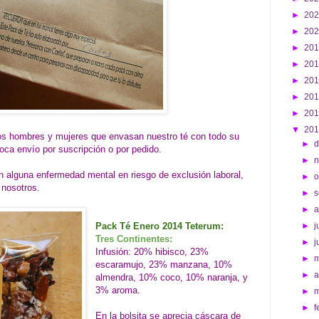
►
20
►
20
►
20
►
20
►
20
►
20
►
20
▼
20
os hombres y mujeres que envasan nuestro té con todo su
►
d
oca envío por suscripción o por pedido.
►
 alguna enfermedad mental en riesgo de exclusión laboral,
►
o
 nosotros.
►
s
►
Pack Té Enero 2014 Teterum:
►
j
Tres Continentes:
►
j
Infusión: 20% hibisco, 23%
►
escaramujo, 23% manzana, 10%
►
a
almendra, 10% coco, 10% naranja, y
3% aroma.
►
►
f
En la bolsita se aprecia cáscara de