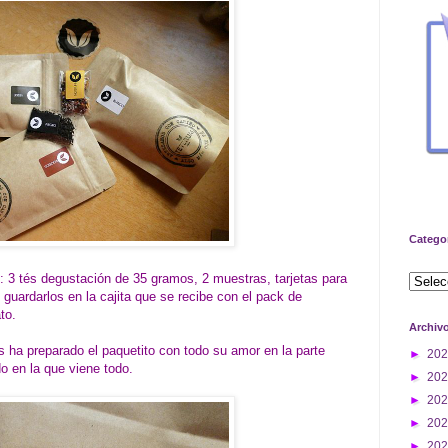
Catego
k: 3 tés degustación de 35 gramos, 2 muestras, tarjetas para
guardarlos en la cajita que se recibe con el pack de
to.
Archiv
s ha preparado el paquetito con todo su amor en la parte
►
20
do en la que viene todo.
►
20
►
20
►
20
►
20