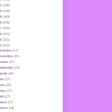
21
(148)
20
(156)
19
(183)
18
(248)
17
(255)
16
(315)
15
(321)
14
(315)
iciembre
(27)
noviembre
(25)
ctubre
(27)
eptiembre
(26)
agosto
(26)
ulio
(27)
unio
(25)
mayo
(27)
bril
(27)
marzo
(27)
ebrero
(24)