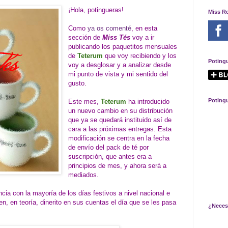
¡Hola, potingueras!
Miss R
Como
ya os comenté
, en esta
sección de
Miss Tés
voy a ir
publicando los paquetitos mensuales
de
Teterum
que voy recibiendo y los
Poting
voy a desglosar y a analizar desde
mi punto de vista y mi sentido del
gusto.
Poting
Este mes,
Teterum
ha introducido
un nuevo cambio en su distribución
que ya se quedará instituido así de
cara a las próximas entregas. Esta
modificación se centra en la fecha
de envío del pack de té por
suscripción, que antes era a
principios de mes, y ahora será a
mediados.
cia con la mayoría de los días festivos a nivel nacional e
nen, en teoría, dinerito en sus cuentas el día que se les pasa
¿Neces