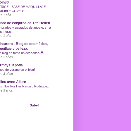
oin80
TRICE - BASE DE MAQUILLAJE
VISIBLE COVER"
e 1 año
libro de conjuros de Tita Hellen
prados y gastados de agosto, sí, a
as horas
e 1 año
inturera - Blog de cosmética,
uillaje y belleza.
e blog se toma un descanso 💟
e 2 años
ifloysuspotis
nes de verano en el blog!
e 3 años
lieu avec Allure
c Noir For Her Narciso Rodriguez
e 5 años
Sube!