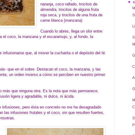
▼
naranja, coco rallado, trocitos de
M
almendra, trocitos de alguna fruta
roja seca, y trocitos de una fruta de
S
carne blanca (manzana)
L
Cuando lo abres, llega un olor entre
 el coco, la manzana y el escaramujo, y, al fondo, la
S
M
 infusionarse que, al mover la cucharita o el depósito del té
G
C
ás- que en el sobre. Destacan el coco, la manzana, y las
ente, un orden inverso a cómo se perciben en nuestro primer
A
G
co más que ninguna otra. Es la nota que más permanece,
sión ligera y agradable, ni dulce, ni ácida.
M
e infusiones, pero ésta en concreto no me ha desagradado
C
 las infusiones frutales y el coco, sin que resulten fuertes,
vosotras.
S
P