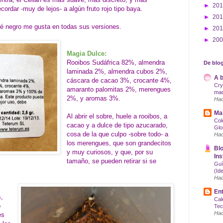
►
20
cordar -muy de lejos- a algún fruto rojo tipo baya.
►
20
té negro me gusta en todas sus versiones.
►
20
►
20
Magia Dulce:
Rooibos Sudáfrica 82%, almendra
De blog
laminada 2%, almendra cubos 2%,
A b
cáscara de cacao 3%, crocante 4%,
Cry
amaranto palomitas 2%, merengues
maq
2%, y aromas 3%.
Hac
Mak
Al abrir el sobre, huele a rooibos, a
Col
cacao y a dulce de tipo azucarado,
Glo
cosa de la que culpo -sobre todo- a
Hac
los merengues, que son grandecitos
Blo
y muy curiosos, y que, por su
Ins
tamaño, se pueden retirar si se
Guí
(Id
Hac
Ent
,
Cal
o
Tec
Hac
es