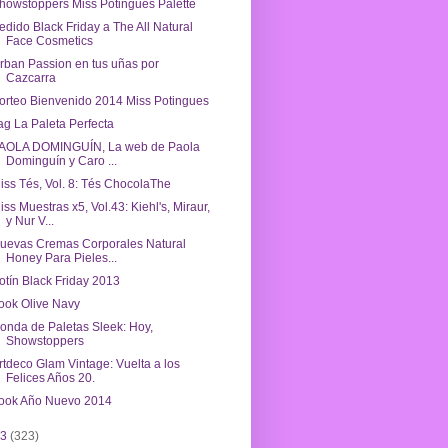
howstoppers Miss Potingues Palette
edido Black Friday a The All Natural
Face Cosmetics
rban Passion en tus uñas por
Cazcarra
orteo Bienvenido 2014 Miss Potingues
ag La Paleta Perfecta
AOLA DOMINGUÍN, La web de Paola
Dominguín y Caro ...
iss Tés, Vol. 8: Tés ChocolaThe
iss Muestras x5, Vol.43: Kiehl's, Miraur,
y Nur V...
uevas Cremas Corporales Natural
Honey Para Pieles...
otín Black Friday 2013
ook Olive Navy
onda de Paletas Sleek: Hoy,
Showstoppers
rtdeco Glam Vintage: Vuelta a los
Felices Años 20.
ook Año Nuevo 2014
13
(323)