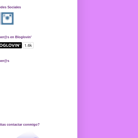
edes Sociales
uer@s en Bloglovin'
uer@s
itas contactar conmigo?