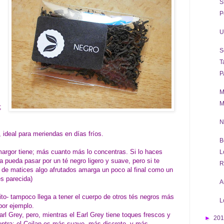
S
P
U
S
T
P
M
M
;
N
, ideal para meriendas en días fríos.
B
margor tiene; más cuanto más lo concentras. Si lo haces
L
a pueda pasar por un té negro ligero y suave, pero si te
R
co de matices algo afrutados amarga un poco al final como un
es parecida)
A
ito- tampoco llega a tener el cuerpo de otros tés negros más
L
por ejemplo.
rl Grey, pero, mientras el Earl Grey tiene toques frescos y
►
20
entra; el Ceilan es más suave, más discreto, y más