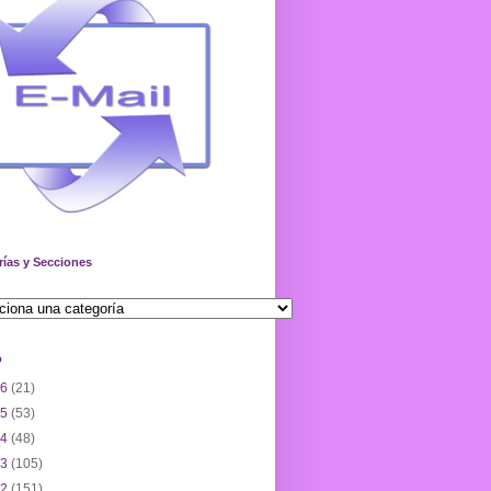
rías y Secciones
o
26
(21)
25
(53)
24
(48)
23
(105)
22
(151)