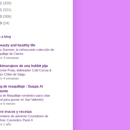
12
(320)
11
(321)
10
(306)
09
(24)
 a blog
eauty and healthy life
o Summer, la refrescante colección de
uillaje de Clarins
e 3 semanas
imarujeos de una hobbit pija
orete Praia, delineador Cold Cocoa &
ss Chloe de Saigu
e 4 semanas
g de maquillaje : Guapa Al
tante
a de Maquillaje romántico para citas
eal para gustar en San Valentín)
e 6 meses
re trucos y recetas
endario de adviento Countdown de
hnic Cosmetics Parte II
e 1 año