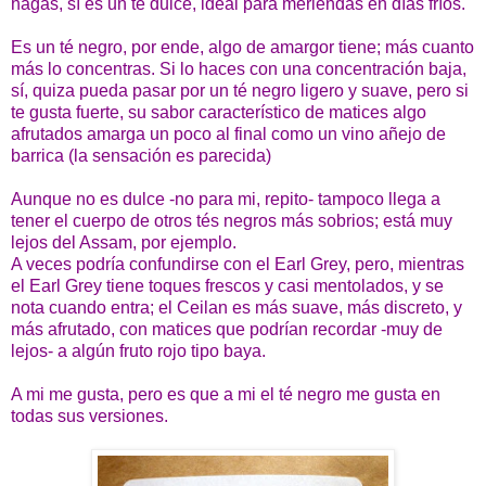
hagas, sí es un té dulce, ideal para meriendas en días fríos.
Es un té negro, por ende, algo de amargor tiene; más cuanto
más lo concentras. Si lo haces con una concentración baja,
sí, quiza pueda pasar por un té negro ligero y suave, pero si
te gusta fuerte, su sabor característico de matices algo
afrutados amarga un poco al final como un vino añejo de
barrica (la sensación es parecida)
Aunque no es dulce -no para mi, repito- tampoco llega a
tener el cuerpo de otros tés negros más sobrios; está muy
lejos del Assam, por ejemplo.
A veces podría confundirse con el Earl Grey, pero, mientras
el Earl Grey tiene toques frescos y casi mentolados, y se
nota cuando entra; el Ceilan es más suave, más discreto, y
más afrutado, con matices que podrían recordar -muy de
lejos- a algún fruto rojo tipo baya.
A mi me gusta, pero es que a mi el té negro me gusta en
todas sus versiones.