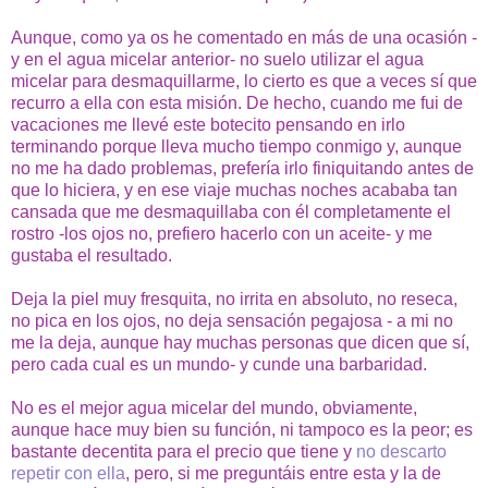
Aunque, como ya os he comentado en más de una ocasión -
y en el agua micelar anterior- no suelo utilizar el agua
micelar para desmaquillarme, lo cierto es que a veces sí que
recurro a ella con esta misión. De hecho, cuando me fui de
vacaciones me llevé este botecito pensando en irlo
terminando porque lleva mucho tiempo conmigo y, aunque
no me ha dado problemas, prefería irlo finiquitando antes de
que lo hiciera, y en ese viaje muchas noches acababa tan
cansada que me desmaquillaba con él completamente el
rostro -los ojos no, prefiero hacerlo con un aceite- y me
gustaba el resultado.
Deja la piel muy fresquita, no irrita en absoluto, no reseca,
no pica en los ojos, no deja sensación pegajosa - a mi no
me la deja, aunque hay muchas personas que dicen que sí,
pero cada cual es un mundo- y cunde una barbaridad.
No es el mejor agua micelar del mundo, obviamente,
aunque hace muy bien su función, ni tampoco es la peor; es
bastante decentita para el precio que tiene y
no descarto
repetir con ella
, pero, si me preguntáis entre esta y la de