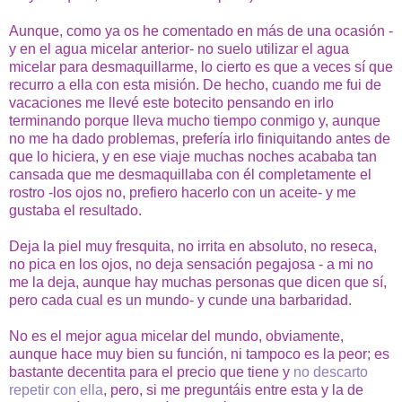
Aunque, como ya os he comentado en más de una ocasión -
y en el agua micelar anterior- no suelo utilizar el agua
micelar para desmaquillarme, lo cierto es que a veces sí que
recurro a ella con esta misión. De hecho, cuando me fui de
vacaciones me llevé este botecito pensando en irlo
terminando porque lleva mucho tiempo conmigo y, aunque
no me ha dado problemas, prefería irlo finiquitando antes de
que lo hiciera, y en ese viaje muchas noches acababa tan
cansada que me desmaquillaba con él completamente el
rostro -los ojos no, prefiero hacerlo con un aceite- y me
gustaba el resultado.
Deja la piel muy fresquita, no irrita en absoluto, no reseca,
no pica en los ojos, no deja sensación pegajosa - a mi no
me la deja, aunque hay muchas personas que dicen que sí,
pero cada cual es un mundo- y cunde una barbaridad.
No es el mejor agua micelar del mundo, obviamente,
aunque hace muy bien su función, ni tampoco es la peor; es
bastante decentita para el precio que tiene y
no descarto
repetir con ella
, pero, si me preguntáis entre esta y la de