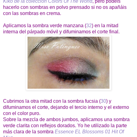
Kiko de la colección Colors Of The World
, pero podéis
hacerlo con sombras en polvo prensado si no os apañáis
con las sombras en crema.
Aplicamos la sombra verde manzana (
32
) en la mitad
interna del párpado móvil y difuminamos el corte final.
Cubrimos la otra mitad con la sombra fucsia (
30
) y
difuminamos el corte, dejando el tercio interno y el externo
con el color puro.
Sobre la mezcla de ambos jumbos, aplicamos una sombra
verde clarita con reflejos dorados. Yo he utilizado la parte
más clara de la sombra
Essence EL Blossoms 01 Hit Of