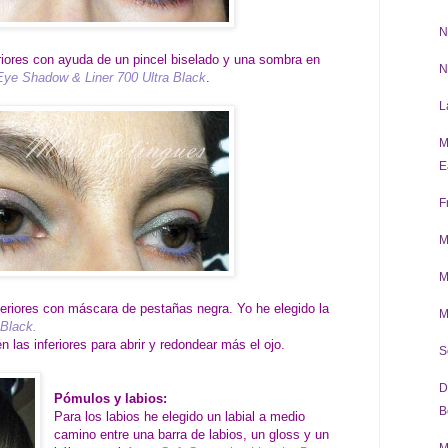
N
iores con ayuda de un pincel biselado y una sombra en
N
Eye Shadow & Liner 700 Ultra Black
.
L
M
E
F
M
M
eriores con máscara de pestañas negra. Yo he elegido la
M
Black.
las inferiores para abrir y redondear más el ojo.
S
D
Pómulos y labios:
B
Para los labios he elegido un labial a medio
camino entre una barra de labios, un gloss y un