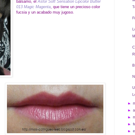
M
bálsamo, el
Astor Soft Sensation Lipcolor Butter
013 Magic Magenta
, que tiene un precioso color
T
fucsia y un acabado muy jugoso.
F
L
M
C
R
B
N
U
L
►
►
a
►
►
f
►