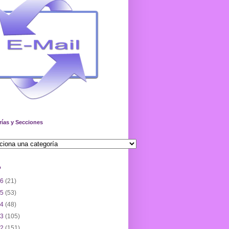
rías y Secciones
o
26
(21)
25
(53)
24
(48)
23
(105)
22
(151)