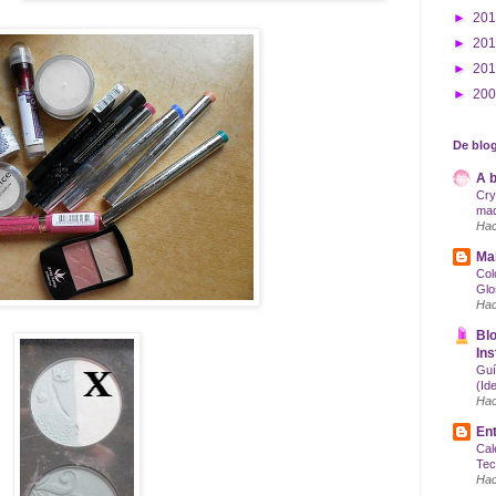
►
20
►
20
►
20
►
20
De blog
A b
Cry
maq
Hac
Mak
Col
Glo
Hac
Blo
Ins
Guí
(Id
Hac
Ent
Cal
Tec
Hac