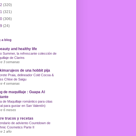
12
(320)
11
(321)
10
(306)
09
(24)
 a blog
eauty and healthy life
o Summer, la refrescante colección de
uillaje de Clarins
e 3 semanas
imarujeos de una hobbit pija
orete Praia, delineador Cold Cocoa &
ss Chloe de Saigu
e 4 semanas
g de maquillaje : Guapa Al
tante
a de Maquillaje romántico para citas
eal para gustar en San Valentín)
e 6 meses
re trucos y recetas
endario de adviento Countdown de
hnic Cosmetics Parte II
e 1 año