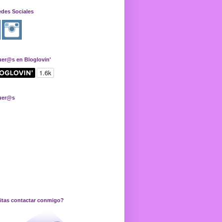
edes Sociales
uer@s en Bloglovin'
uer@s
itas contactar conmigo?