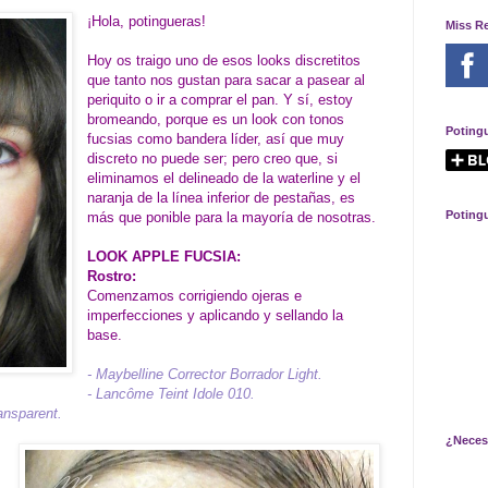
¡Hola, potingueras!
Miss R
Hoy os traigo uno de esos looks discretitos
que tanto nos gustan para sacar a pasear al
periquito o ir a comprar el pan. Y sí, estoy
bromeando, porque es un look con tonos
Poting
fucsias como bandera líder, así que muy
discreto no puede ser; pero creo que, si
eliminamos el delineado de la waterline y el
naranja de la línea inferior de pestañas, es
Poting
más que ponible para la mayoría de nosotras.
LOOK APPLE FUCSIA:
Rostro:
Comenzamos corrigiendo ojeras e
imperfecciones y aplicando y sellando la
base.
- Maybelline Corrector Borrador Light.
- Lancôme Teint Idole 010.
ansparent.
¿Neces