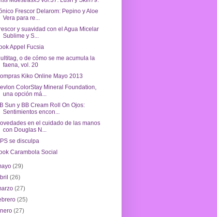
iss Muestrasx5 vol.37: Lush y Skin79.
ónico Frescor Delarom: Pepino y Aloe
Vera para re...
rescor y suavidad con el Agua Micelar
Sublime y S...
ook Appel Fucsia
ultitag, o de cómo se me acumula la
faena, vol. 20
ompras Kiko Online Mayo 2013
evlon ColorStay Mineral Foundation,
una opción má...
B Sun y BB Cream Roll On Ojos:
Sentimientos encon...
ovedades en el cuidado de las manos
con Douglas N...
PS se disculpa
ook Carambola Social
mayo
(29)
bril
(26)
marzo
(27)
ebrero
(25)
enero
(27)