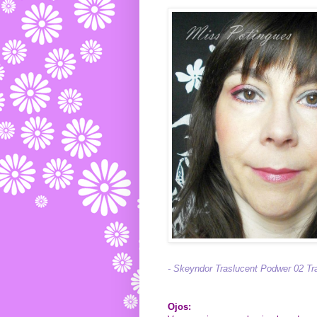
- Skeyndor Traslucent Podwer 02 Tr
Ojos: