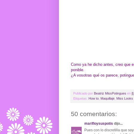
Como ya he dicho antes, creo que es
ponible.
¿A vosotras qué os parece, potingu
Publicado por
Beatriz MissPotingues
en
8
Etiquetas:
How to
,
Maquillaje
,
Miss Looks 
50 comentarios:
marifloysuspotis
dijo...
Pues con lo discretilla que soy