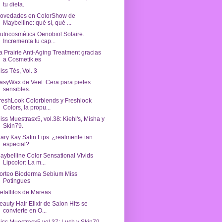
tu dieta.
ovedades en ColorShow de
Maybelline: qué sí, qué ...
utricosmética Oenobiol Solaire.
Incrementa tu cap...
a Prairie Anti-Aging Treatment gracias
a Cosmetik.es
iss Tés, Vol. 3
asyWax de Veet: Cera para pieles
sensibles.
reshLook Colorblends y Freshlook
Colors, la propu...
iss Muestrasx5, vol.38: Kiehl's, Misha y
Skin79.
ary Kay Satin Lips. ¿realmente tan
especial?
aybelline Color Sensational Vivids
Lipcolor: La m...
orteo Bioderma Sebium Miss
Potingues
etallitos de Mareas
eauty Hair Elixir de Salon Hits se
convierte en O...