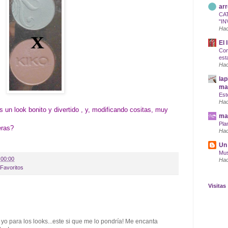
arr
CA
"IN
Hac
El 
Com
est
Hac
lap
maq
Est
Hac
 un look bonito y divertido , y, modificando cositas, muy
mar
Pla
eras?
Hac
Un 
Mus
:00:00
Hac
Favoritos
Visitas
 yo para los looks...este si que me lo pondría! Me encanta