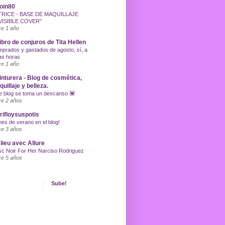
oin80
TRICE - BASE DE MAQUILLAJE
VISIBLE COVER"
e 1 año
libro de conjuros de Tita Hellen
prados y gastados de agosto, sí, a
as horas
e 1 año
inturera - Blog de cosmética,
uillaje y belleza.
e blog se toma un descanso 💟
e 2 años
ifloysuspotis
nes de verano en el blog!
e 3 años
lieu avec Allure
c Noir For Her Narciso Rodriguez
e 5 años
Sube!