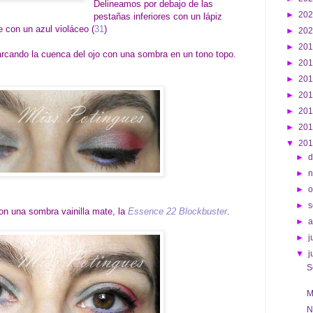
Delineamos por debajo de las
►
20
pestañas inferiores con un lápiz
e con un azul violáceo (
31
)
►
20
►
20
cando la cuenca del ojo con una sombra en un tono topo.
►
20
►
20
►
20
►
20
►
20
▼
20
►
d
►
►
o
►
s
con una sombra vainilla mate, la
Essence 22 Blockbuster
.
►
►
j
▼
j
S
M
N