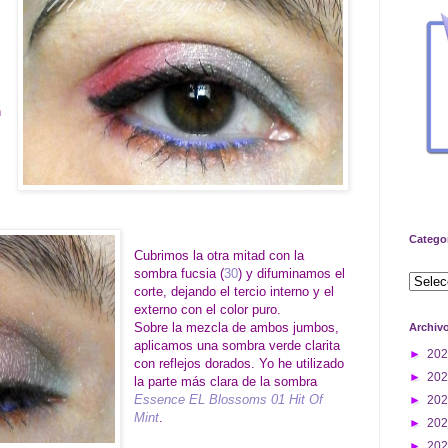
n
Catego
Cubrimos la otra mitad con la
sombra fucsia (
30
) y difuminamos el
corte, dejando el tercio interno y el
externo con el color puro.
Sobre la mezcla de ambos jumbos,
Archiv
aplicamos una sombra verde clarita
►
20
con reflejos dorados. Yo he utilizado
►
20
la parte más clara de la sombra
Essence EL Blossoms 01 Hit Of
►
20
Mint
.
►
20
►
20