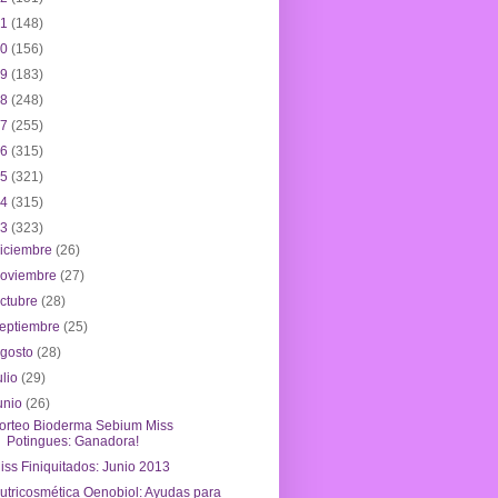
21
(148)
20
(156)
19
(183)
18
(248)
17
(255)
16
(315)
15
(321)
14
(315)
13
(323)
iciembre
(26)
noviembre
(27)
ctubre
(28)
eptiembre
(25)
agosto
(28)
ulio
(29)
unio
(26)
orteo Bioderma Sebium Miss
Potingues: Ganadora!
iss Finiquitados: Junio 2013
utricosmética Oenobiol: Ayudas para