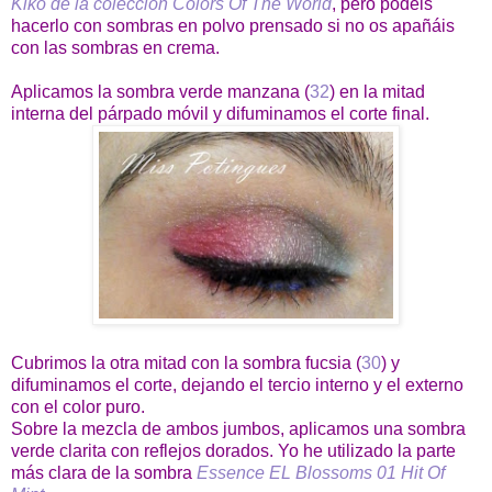
Kiko de la colección Colors Of The World
, pero podéis
hacerlo con sombras en polvo prensado si no os apañáis
con las sombras en crema.
Aplicamos la sombra verde manzana (
32
) en la mitad
interna del párpado móvil y difuminamos el corte final.
Cubrimos la otra mitad con la sombra fucsia (
30
) y
difuminamos el corte, dejando el tercio interno y el externo
con el color puro.
Sobre la mezcla de ambos jumbos, aplicamos una sombra
verde clarita con reflejos dorados. Yo he utilizado la parte
más clara de la sombra
Essence EL Blossoms 01 Hit Of