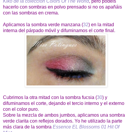
Kiko de la colección Colors Of The World
, pero podéis
hacerlo con sombras en polvo prensado si no os apañáis
con las sombras en crema.
Aplicamos la sombra verde manzana (
32
) en la mitad
interna del párpado móvil y difuminamos el corte final.
Cubrimos la otra mitad con la sombra fucsia (
30
) y
difuminamos el corte, dejando el tercio interno y el externo
con el color puro.
Sobre la mezcla de ambos jumbos, aplicamos una sombra
verde clarita con reflejos dorados. Yo he utilizado la parte
más clara de la sombra
Essence EL Blossoms 01 Hit Of