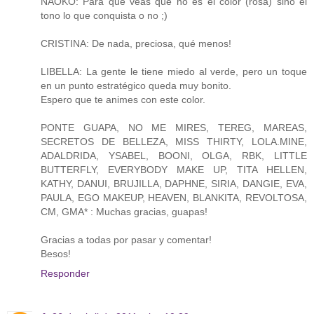
NAOKO: Para que veas que no es el color (rosa) sino el
tono lo que conquista o no ;)
CRISTINA: De nada, preciosa, qué menos!
LIBELLA: La gente le tiene miedo al verde, pero un toque
en un punto estratégico queda muy bonito.
Espero que te animes con este color.
PONTE GUAPA, NO ME MIRES, TEREG, MAREAS,
SECRETOS DE BELLEZA, MISS THIRTY, LOLA.MINE,
ADALDRIDA, YSABEL, BOONI, OLGA, RBK, LITTLE
BUTTERFLY, EVERYBODY MAKE UP, TITA HELLEN,
KATHY, DANUI, BRUJILLA, DAPHNE, SIRIA, DANGIE, EVA,
PAULA, EGO MAKEUP, HEAVEN, BLANKITA, REVOLTOSA,
CM, GMA* : Muchas gracias, guapas!
Gracias a todas por pasar y comentar!
Besos!
Responder