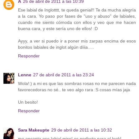
A
26 de abril de 2011 a las 10:39
Ese labial de Inglotttt, te queda genial!! Te da mucha alegría
a la cara. Yo paso por fases de "uso y abuso" de labiales,
cuando me siento cómoda con ellos y veo que me hacen
buena cara, y este sería uno de ellos! :D
Ayyy, a ver si puedo ir a poner mis zarpas encima de esos
bonitos labiales de inglot algún díiia.....
Responder
Lenne
27 de abril de 2011 a las 23:24
Wola!:) a mi es que las sombras rosas no me parecen nada
favorecedoras no sé.. te veo algo rara :S cosas mías jaja
Un besito!
Responder
Sara Makeupte
29 de abril de 2011 a las 10:32
me encanta ese labial miss! es perfecto para el look!