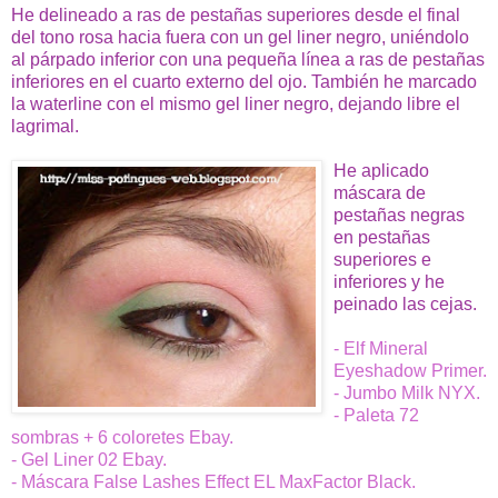
He delineado a ras de pestañas superiores desde el final
del tono rosa hacia fuera con un gel liner negro, uniéndolo
al párpado inferior con una pequeña línea a ras de pestañas
inferiores en el cuarto externo del ojo. También he marcado
la waterline con el mismo gel liner negro, dejando libre el
lagrimal.
He aplicado
máscara de
pestañas negras
en pestañas
superiores e
inferiores y he
peinado las cejas.
- Elf Mineral
Eyeshadow Primer.
- Jumbo Milk NYX.
- Paleta 72
sombras + 6 coloretes Ebay.
- Gel Liner 02 Ebay.
- Máscara False Lashes Effect EL MaxFactor Black.