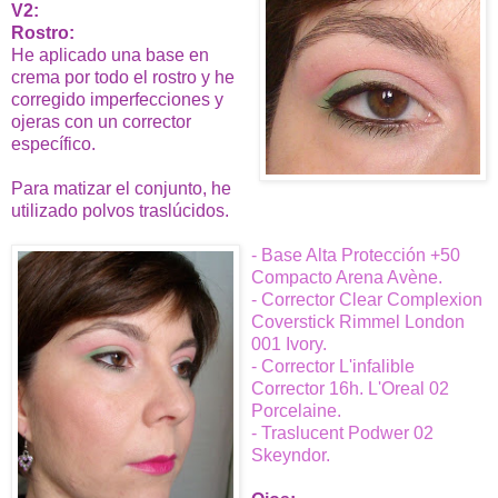
V2:
Rostro:
He aplicado una base en
crema por todo el rostro y he
corregido imperfecciones y
ojeras con un corrector
específico.
Para matizar el conjunto, he
utilizado polvos traslúcidos.
- Base Alta Protección +50
Compacto Arena Avène.
- Corrector Clear Complexion
Coverstick Rimmel London
001 Ivory.
- Corrector L'infalible
Corrector 16h. L'Oreal 02
Porcelaine.
- Traslucent Podwer 02
Skeyndor.