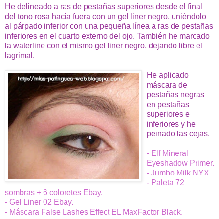
He delineado a ras de pestañas superiores desde el final
del tono rosa hacia fuera con un gel liner negro, uniéndolo
al párpado inferior con una pequeña línea a ras de pestañas
inferiores en el cuarto externo del ojo. También he marcado
la waterline con el mismo gel liner negro, dejando libre el
lagrimal.
He aplicado
máscara de
pestañas negras
en pestañas
superiores e
inferiores y he
peinado las cejas.
- Elf Mineral
Eyeshadow Primer.
- Jumbo Milk NYX.
- Paleta 72
sombras + 6 coloretes Ebay.
- Gel Liner 02 Ebay.
- Máscara False Lashes Effect EL MaxFactor Black.