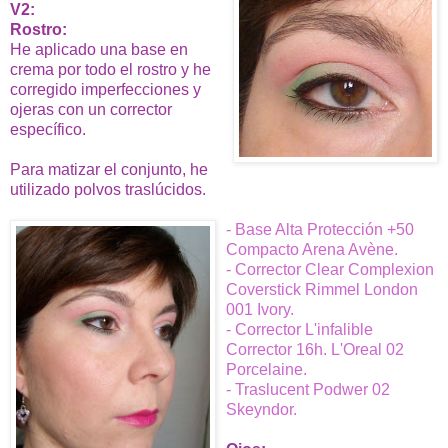
V2:
Rostro:
He aplicado una base en
crema por todo el rostro y he
corregido imperfecciones y
ojeras con un corrector
específico.
Para matizar el conjunto, he
utilizado polvos traslúcidos.
- Base Alta Protección +50
Compacto Arena Avène.
- Corrector Clear Complexion
Coverstick Rimmel London
001 Ivory.
- Corrector L'infalible
Corrector 16h. L'Oreal 02
Porcelaine.
- Traslucent Podwer 02
Skeyndor.