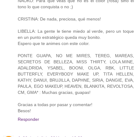
NAOKO: Para que veas que no es el color (rosa) sino el
tono lo que conquista o no ;)
CRISTINA: De nada, preciosa, qué menos!
LIBELLA: La gente le tiene miedo al verde, pero un toque
en un punto estratégico queda muy bonito.
Espero que te animes con este color.
PONTE GUAPA, NO ME MIRES, TEREG, MAREAS,
SECRETOS DE BELLEZA, MISS THIRTY, LOLA.MINE,
ADALDRIDA, YSABEL, BOONI, OLGA, RBK, LITTLE
BUTTERFLY, EVERYBODY MAKE UP, TITA HELLEN,
KATHY, DANUI, BRUJILLA, DAPHNE, SIRIA, DANGIE, EVA,
PAULA, EGO MAKEUP, HEAVEN, BLANKITA, REVOLTOSA,
CM, GMA* : Muchas gracias, guapas!
Gracias a todas por pasar y comentar!
Besos!
Responder