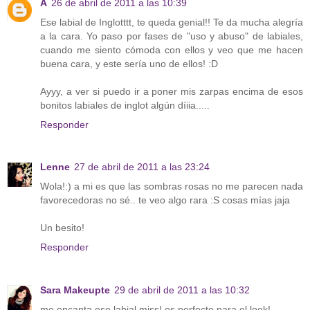
A
26 de abril de 2011 a las 10:39
Ese labial de Inglotttt, te queda genial!! Te da mucha alegría
a la cara. Yo paso por fases de "uso y abuso" de labiales,
cuando me siento cómoda con ellos y veo que me hacen
buena cara, y este sería uno de ellos! :D
Ayyy, a ver si puedo ir a poner mis zarpas encima de esos
bonitos labiales de inglot algún díiia.....
Responder
Lenne
27 de abril de 2011 a las 23:24
Wola!:) a mi es que las sombras rosas no me parecen nada
favorecedoras no sé.. te veo algo rara :S cosas mías jaja
Un besito!
Responder
Sara Makeupte
29 de abril de 2011 a las 10:32
me encanta ese labial miss! es perfecto para el look!