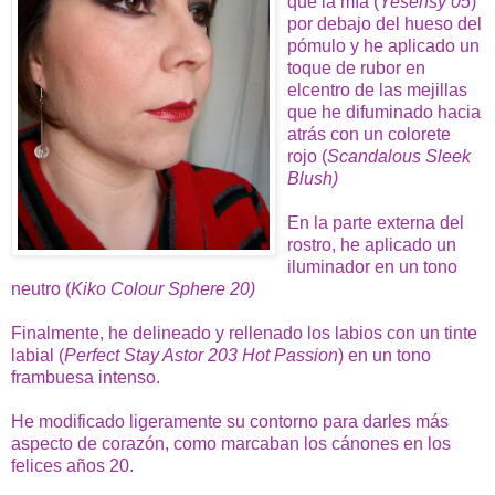
que la mía (
Yesensy 05
)
por debajo del hueso del
pómulo y he aplicado un
toque de rubor en
elcentro de las mejillas
que he difuminado hacia
atrás con un colorete
rojo (
Scandalous Sleek
Blush)
En la parte externa del
rostro, he aplicado un
iluminador en un tono
neutro (
Kiko Colour Sphere 20)
Finalmente, he delineado y rellenado los labios con un tinte
labial (
Perfect Stay Astor 203 Hot Passion
) en un tono
frambuesa intenso.
He modificado ligeramente su contorno para darles más
aspecto de corazón, como marcaban los cánones en los
felices años 20.