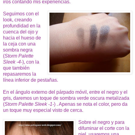
iros contando mis experiencias.
Seguimos con el
look, creando
profundidad en la
cuenca del ojo y
hacia el hueso de
la ceja con una
sombra negra
(
Storm Palette
Sleek -4-
), con la
que también
repasaremos la
línea inferior de pestañas.
En el ángulo externo del párpado móvil, entre el negro y el
gris, daremos un toque de sombra verde oscura metalizada
(
Storm Palette Sleek -1-
) . Apenas se nota el color, pero da
un toque muy especial visto de cerca.
Sobre el negro y para
difuminar el corte con la
piel, usaremos una