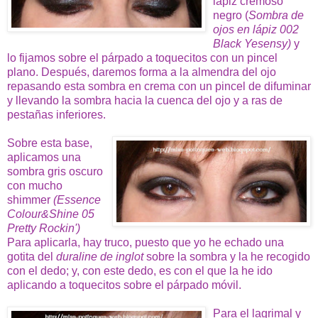
lápiz cremoso
negro (
Sombra de
ojos en lápiz 002
Black Yesensy)
y
lo fijamos sobre el párpado a toquecitos con un pincel
plano. Después, daremos forma a la almendra del ojo
repasando esta sombra en crema con un pincel de difuminar
y llevando la sombra hacia la cuenca del ojo y a ras de
pestañas inferiores.
Sobre esta base,
aplicamos una
sombra gris oscuro
con mucho
shimmer
(Essence
Colour&Shine 05
Pretty Rockin')
Para aplicarla, hay truco, puesto que yo he echado una
gotita del
duraline de inglot
sobre la sombra y la he recogido
con el dedo; y, con este dedo, es con el que la he ido
aplicando a toquecitos sobre el párpado móvil.
Para el lagrimal y