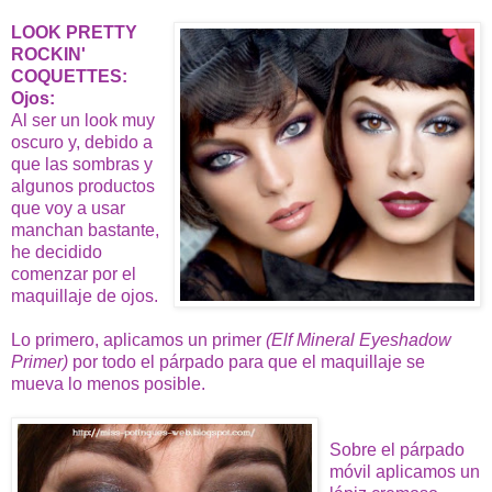
LOOK PRETTY
ROCKIN'
COQUETTES:
Ojos:
Al ser un look muy
oscuro y, debido a
que las sombras y
algunos productos
que voy a usar
manchan bastante,
he decidido
comenzar por el
maquillaje de ojos.
Lo primero, aplicamos un primer
(Elf Mineral Eyeshadow
Primer)
por todo el párpado para que el maquillaje se
mueva lo menos posible.
Sobre el párpado
móvil aplicamos un