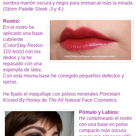
sombra marrón oscura y negra para enmarcar más la mirada
(
Storm Palette Sleek -3 y 4-)
Rostro:
En el rostro he
aplicado una base
cubriente
(
ColorStay Revlon
110 Ivory
) con los
dedos y la he
repasado con una
esponjita de látex.
Con esta misma base he corregido pequeños defectos y
ojeras.
He fijado el maquillaje con polvos minerales
Porcelain
Kissed By Honey
de
The All Natural Face Cosmetic
s.
Pómulo y Labios:
He contorneado el rostro
con una base en polvo
compacto más oscura