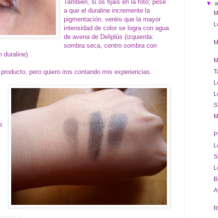
También, si os fijáis en la foto; pese
▼
a
a que el duraline incremente la
M
pigmentación, veréis que la mayor
L
intensidad de color se logra con agua
de avena de Deliplús (izquierda:
M
sombra seca, centro sombra con
 duraline)
M
roducto, pero quiero iros contando mis experiencias.
T
L
L
S
M
s
P
L
S
L
B
A
R