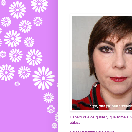
Espero que os guste y que toméis no
útiles.