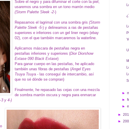
Sobre el negro y para difuminar el corte con la piel,
L
usaremos una sombra en un tono marrón medio
(Storm Palette Sleek -2-
)
¿
Repasamos el lagrimal con una sombra gris
(Storm
L
Palette Sleek -5-
) y delineamos a ras de pestañas
superiores e inferiores con un gel liner negro (ebay
P
02), con el que también marcaremos la waterline.
Y
Aplicamos máscara de pestañas negra en
U
pestañas inferiores y superiores (
Dior Diorshow
Extase 090 Black Extase
)
M
Para ganar cuerpo en las pestañas, he aplicado
L
también unas fibras de pestañas (
Angel Eyes
Tsuya Tsuy
a - las conseguí de intercambio, así
L
que no sé dónde se compran)
S
Finalmente, he repasado las cejas con una mezcla
►
de sombra marrón oscura y negra para enmarcar
►
f
-3 y 4-)
►
►
20
►
20
do