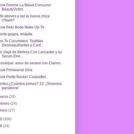
ook Femme La Bleue Concurso
BeautyVictim
Te atreves a ser la nueva chica
O'Neill?
ook Reto Boda Make Up-Te
onte guapa, relájate.
es To Cucumbers: Toallitas
Desmaquillantes y Cont...
n Viaje de Belleza Con Lancaster y su
Serum Elixi...
osaïque: amor de verano con Clarins.
ook Primaveral Siria
ook Pretty Rockin' Coquettes
orteo ¿Cuántos somos? 22. ¡Tenemos
ganadora!
marzo
(28)
ebrero
(24)
enero
(27)
10
(306)
09
(24)