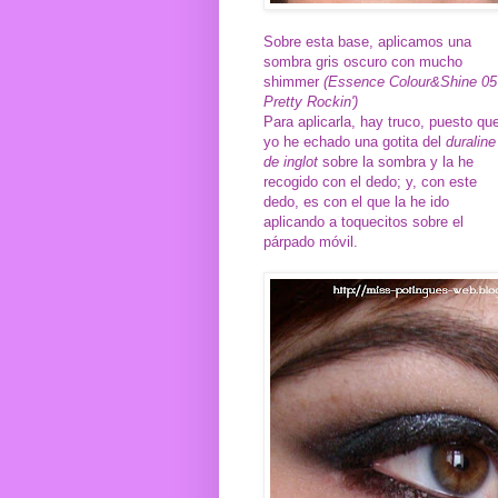
Sobre esta base, aplicamos una
sombra gris oscuro con mucho
shimmer
(Essence Colour&Shine 05
Pretty Rockin')
Para aplicarla, hay truco, puesto qu
yo he echado una gotita del
duraline
de inglot
sobre la sombra y la he
recogido con el dedo; y, con este
dedo, es con el que la he ido
aplicando a toquecitos sobre el
párpado móvil.