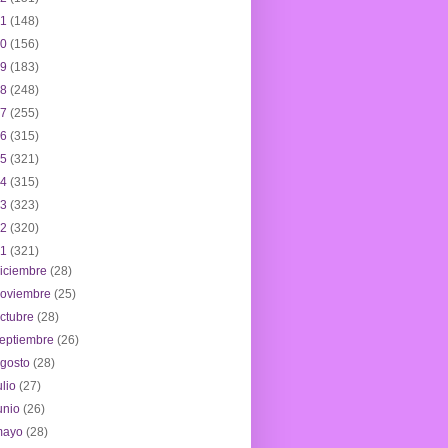
21
(148)
20
(156)
19
(183)
18
(248)
17
(255)
16
(315)
15
(321)
14
(315)
13
(323)
12
(320)
11
(321)
iciembre
(28)
noviembre
(25)
ctubre
(28)
eptiembre
(26)
agosto
(28)
ulio
(27)
unio
(26)
mayo
(28)