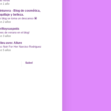
as horas
e 1 año
inturera - Blog de cosmética,
uillaje y belleza.
e blog se toma un descanso 💟
e 2 años
ifloysuspotis
nes de verano en el blog!
e 3 años
lieu avec Allure
c Noir For Her Narciso Rodriguez
e 5 años
Sube!