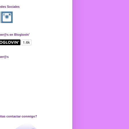
edes Sociales
uer@s en Bloglovin'
uer@s
itas contactar conmigo?