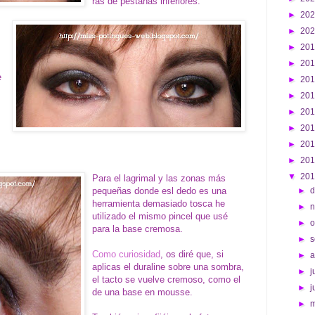
ras de pestañas inferiores.
►
20
►
20
►
20
►
20
e
►
20
►
20
►
20
►
20
►
20
►
20
▼
20
Para el lagrimal y las zonas más
pequeñas donde esl dedo es una
►
d
herramienta demasiado tosca he
►
utilizado el mismo pincel que usé
►
o
para la base cremosa.
►
s
Como curiosidad
, os diré que, si
►
aplicas el duraline sobre una sombra,
►
j
el tacto se vuelve cremoso, como el
►
j
de una base en mousse.
►