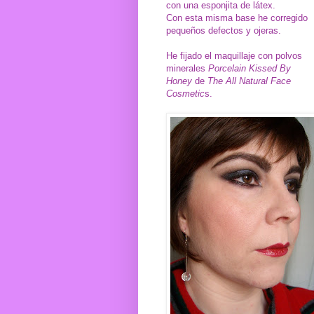
con una esponjita de látex.
Con esta misma base he corregido
pequeños defectos y ojeras.
He fijado el maquillaje con polvos
minerales
Porcelain Kissed By
Honey
de
The All Natural Face
Cosmetic
s.