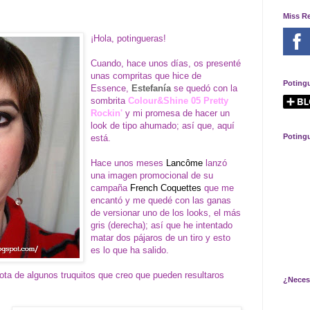
Miss R
¡Hola, potingueras!
Cuando, hace unos días, os presenté
unas
compritas
que hice de
Poting
Essence,
Estefanía
se quedó con la
sombrita
Colour&Shine 05 Pretty
Rockin'
y mi promesa de hacer un
look de tipo ahumado; así que, aquí
Poting
está.
Hace unos meses
Lancôme
lanzó
una imagen promocional de su
campaña
French Coquettes
que me
encantó y me quedé con las ganas
de versionar uno de los looks, el más
gris (derecha); así que he intentado
matar dos pájaros de un tiro y esto
es lo que ha salido.
ta de algunos truquitos que creo que pueden resultaros
¿Neces