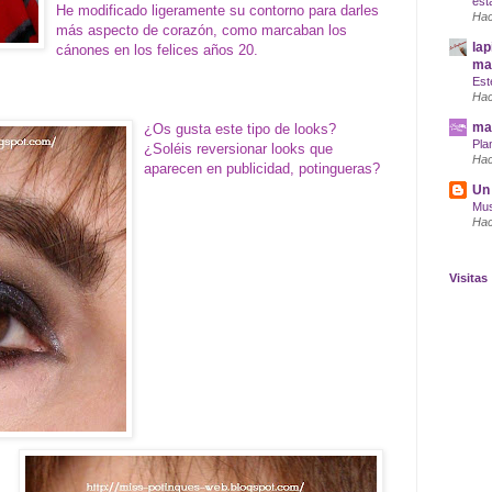
est
He modificado ligeramente su contorno para darles
Hac
más aspecto de corazón, como marcaban los
lap
cánones en los felices años 20.
maq
Est
Hac
mar
¿Os gusta este tipo de looks?
Pla
¿Soléis reversionar looks que
Hac
aparecen en publicidad, potingueras?
Un 
Mus
Hac
Visitas