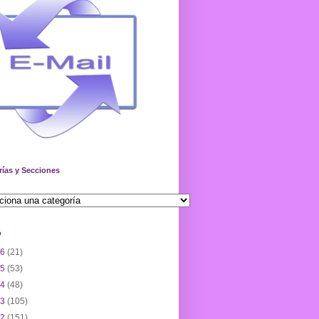
rías y Secciones
o
26
(21)
25
(53)
24
(48)
23
(105)
22
(151)