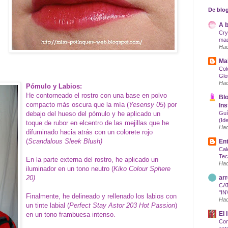
De blog
A b
Cry
maq
Hac
Mak
Col
Glo
Hac
Pómulo y Labios:
He contorneado el rostro con una base en polvo
Blo
compacto más oscura que la mía (
Yesensy 05
) por
Ins
debajo del hueso del pómulo y he aplicado un
Guí
(Id
toque de rubor en elcentro de las mejillas que he
Hac
difuminado hacia atrás con un colorete rojo
(
Scandalous Sleek Blush)
Ent
Cal
Tec
En la parte externa del rostro, he aplicado un
Hac
iluminador en un tono neutro (
Kiko Colour Sphere
20)
arr
CA
"IN
Finalmente, he delineado y rellenado los labios con
Hac
un tinte labial (
Perfect Stay Astor 203 Hot Passion
)
El 
en un tono frambuesa intenso.
Com