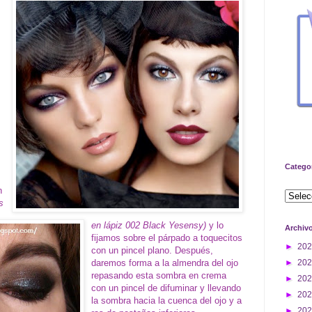
Catego
n
s
en lápiz 002 Black Yesensy)
y lo
Archiv
fijamos sobre el párpado a toquecitos
►
20
con un pincel plano. Después,
daremos forma a la almendra del ojo
►
20
repasando esta sombra en crema
►
20
con un pincel de difuminar y llevando
►
20
la sombra hacia la cuenca del ojo y a
►
20