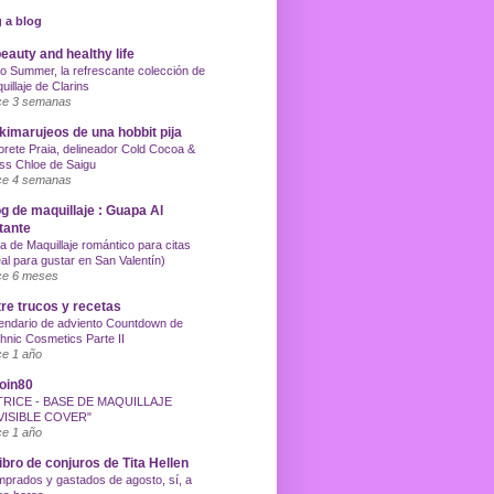
 a blog
eauty and healthy life
o Summer, la refrescante colección de
uillaje de Clarins
e 3 semanas
imarujeos de una hobbit pija
orete Praia, delineador Cold Cocoa &
ss Chloe de Saigu
e 4 semanas
g de maquillaje : Guapa Al
tante
a de Maquillaje romántico para citas
eal para gustar en San Valentín)
e 6 meses
re trucos y recetas
endario de adviento Countdown de
hnic Cosmetics Parte II
e 1 año
oin80
TRICE - BASE DE MAQUILLAJE
VISIBLE COVER"
e 1 año
libro de conjuros de Tita Hellen
prados y gastados de agosto, sí, a