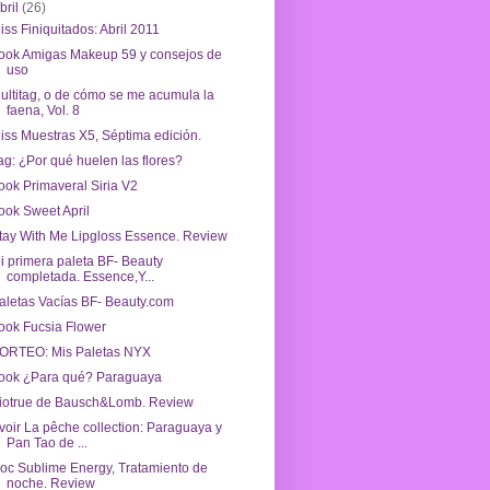
bril
(26)
iss Finiquitados: Abril 2011
ook Amigas Makeup 59 y consejos de
uso
ultitag, o de cómo se me acumula la
faena, Vol. 8
iss Muestras X5, Séptima edición.
ag: ¿Por qué huelen las flores?
ook Primaveral Siria V2
ook Sweet April
tay With Me Lipgloss Essence. Review
i primera paleta BF- Beauty
completada. Essence,Y...
aletas Vacías BF- Beauty.com
ook Fucsia Flower
ORTEO: Mis Paletas NYX
ook ¿Para qué? Paraguaya
iotrue de Bausch&Lomb. Review
voir La pêche collection: Paraguaya y
Pan Tao de ...
oc Sublime Energy, Tratamiento de
noche. Review