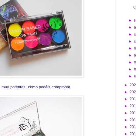
C
►
s
►
►
j
►
j
►
►
a
►
►
f
►
►
20
n muy potentes, como podéis comprobar.
►
20
►
20
►
20
►
20
►
20
►
20
►
20