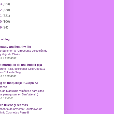
13
(323)
12
(320)
11
(321)
10
(306)
09
(24)
 a blog
eauty and healthy life
o Summer, la refrescante colección de
uillaje de Clarins
e 3 semanas
imarujeos de una hobbit pija
orete Praia, delineador Cold Cocoa &
ss Chloe de Saigu
e 4 semanas
g de maquillaje : Guapa Al
tante
a de Maquillaje romántico para citas
eal para gustar en San Valentín)
e 6 meses
re trucos y recetas
endario de adviento Countdown de
hnic Cosmetics Parte II