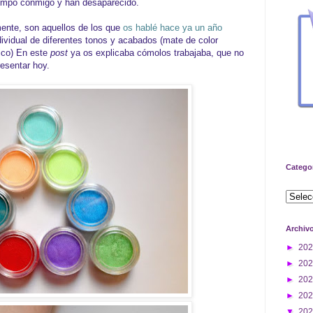
iempo conmigo y han desaparecido.
mente, son aquellos de los que
os hablé hace ya un año
ividual de diferentes tonos y acabados (mate de color
ico) En este
post
ya os explicaba cómolos trabajaba, que no
resentar hoy.
Catego
Archiv
►
20
►
20
►
20
►
20
▼
20