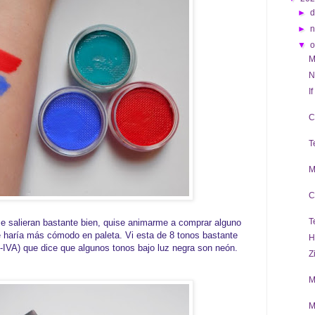
►
d
►
▼
o
M
N
I
C
T
M
C
T
 salieran bastante bien, quise animarme a comprar alguno
 haría más cómodo en paleta. Vi esta de 8 tonos bastante
H
e-IVA) que dice que algunos tonos bajo luz negra son neón.
Z
M
M