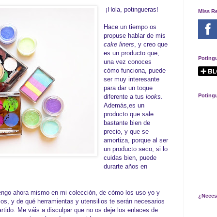
¡Hola, potingueras!
Miss R
Hace un tiempo os
propuse hablar de mis
cake liners
, y creo que
es un producto que,
Poting
una vez conoces
cómo funciona, puede
ser muy interesante
para dar un toque
Poting
diferente a tus
looks
.
Además,es un
producto que sale
bastante bien de
precio, y que se
amortiza, porque al ser
un producto seco, si lo
cuidas bien, puede
durarte años en
tengo ahora mismo en mi colección, de cómo los uso yo y
¿Neces
los, y de qué herramientas y utensilios te serán necesarios
rtido. Me váis a disculpar que no os deje los enlaces de