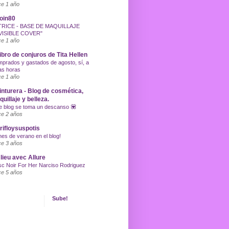
e 1 año
oin80
TRICE - BASE DE MAQUILLAJE
VISIBLE COVER"
e 1 año
libro de conjuros de Tita Hellen
prados y gastados de agosto, sí, a
as horas
e 1 año
inturera - Blog de cosmética,
uillaje y belleza.
e blog se toma un descanso 💟
e 2 años
ifloysuspotis
nes de verano en el blog!
e 3 años
lieu avec Allure
c Noir For Her Narciso Rodriguez
e 5 años
Sube!