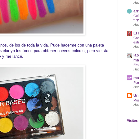
Hac
arr
CA
"IN
Hac
El 
Com
est
anos, de los de toda la vida. Pude hacerme con una paleta
Hac
lar yo los tonos para obtener nuevos colores, pero vie sta
lap
A y me lancé.
maq
Est
Hac
mar
Pla
Hac
Un 
Mus
Hac
Visitas