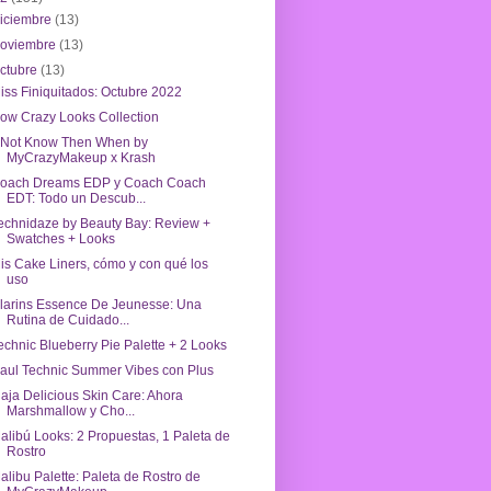
iciembre
(13)
noviembre
(13)
ctubre
(13)
iss Finiquitados: Octubre 2022
ow Crazy Looks Collection
f Not Know Then When by
MyCrazyMakeup x Krash
oach Dreams EDP y Coach Coach
EDT: Todo un Descub...
echnidaze by Beauty Bay: Review +
Swatches + Looks
is Cake Liners, cómo y con qué los
uso
larins Essence De Jeunesse: Una
Rutina de Cuidado...
echnic Blueberry Pie Palette + 2 Looks
aul Technic Summer Vibes con Plus
iaja Delicious Skin Care: Ahora
Marshmallow y Cho...
alibú Looks: 2 Propuestas, 1 Paleta de
Rostro
alibu Palette: Paleta de Rostro de