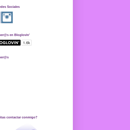
edes Sociales
uer@s en Bloglovin'
uer@s
itas contactar conmigo?