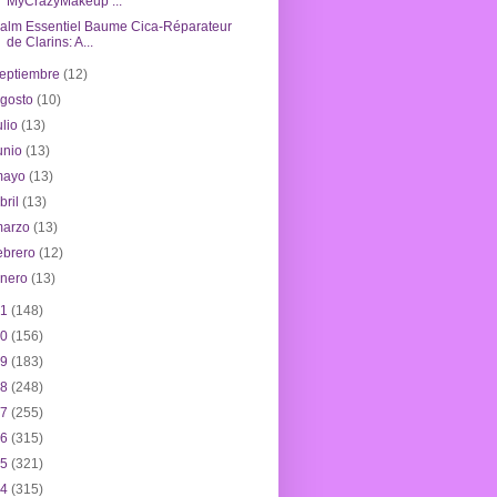
MyCrazyMakeup ...
alm Essentiel Baume Cica-Réparateur
de Clarins: A...
eptiembre
(12)
agosto
(10)
ulio
(13)
unio
(13)
mayo
(13)
bril
(13)
marzo
(13)
ebrero
(12)
enero
(13)
21
(148)
20
(156)
19
(183)
18
(248)
17
(255)
16
(315)
15
(321)
14
(315)