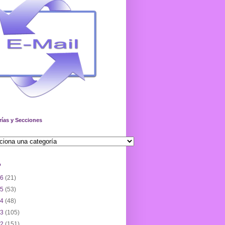
rías y Secciones
o
26
(21)
25
(53)
24
(48)
23
(105)
22
(151)