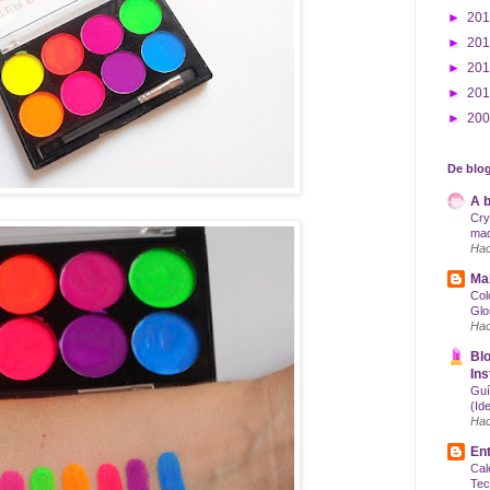
►
20
►
20
►
20
►
20
►
20
De blog
A b
Cry
maq
Hac
Mak
Col
Glo
Hac
Blo
Ins
Guí
(Id
Hac
Ent
Cal
Tec