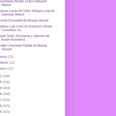
ovedades Rostro y Ojos Deborah
Milano
uevas Lacas de Uñas 10Days Long de
Deborah Milano
ocha Chocolate By Beauty Glazed
ejillas Low Cost con Essence y Rude
Cosmetics: Ac...
rash Tools: Pincelería y Jabones de
Krash Kosmetics
ruffle Chocolate Palette by Beauty
Glazed
marzo
(13)
ebrero
(12)
enero
(13)
21
(148)
20
(156)
19
(183)
18
(248)
17
(255)
16
(315)
15
(321)