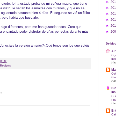
►
20
r cierto, lo ha estado probando mi señora madre, que tiene
►
20
 visto, le saltan los esmaltes con mirarlos, y que no se
 aguantado bastante bien 4 días. El segundo se vió un fiilito
►
20
, pero había que buscarlo.
►
20
►
20
s algo diferentes, pero me han gustado todos. Creo que
a encantado poder disfrutar de uñas perfectas durante más
►
20
.
De blog
nocíais la versión anterior?¿Qué tonos son los que soléis
A b
Cry
maq
:00:00
Hac
Reviews
Mak
Col
Glo
Hac
Blo
Ins
!!
Guí
(Id
Hac
Ent
Cal