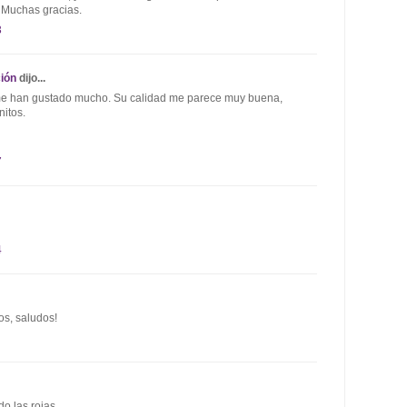
 Muchas gracias.
3
ión
dijo...
me han gustado mucho. Su calidad me parece muy buena,
itos.
7
4
os, saludos!
do las rojas