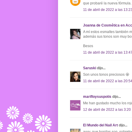
que probaré la nueva fórmula.
11 de abril de 2022 a las 13:2
Joanna de Cosmética en Acc
A mí estos esmaltes también 
además sus tonos son muy bon
Besos
11 de abril de 2022 a las 13:4
Saruski
dijo...
Son unos tonos preciosos 🤩
11 de abril de 2022 a las 20:5
marifloysuspotis
dijo...
Me han gustado mucho los roj
12 de abril de 2022 a las 3:20
El Mundo del Nail Art
dijo...
ayyy, que bonitas son, sobreto