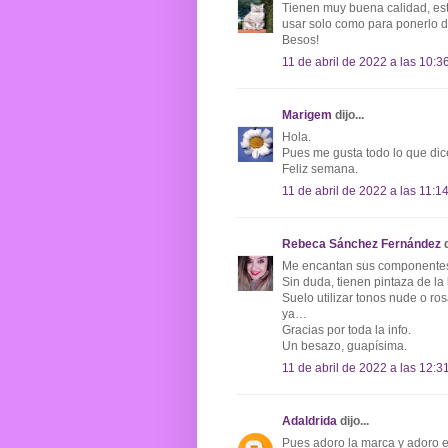
Tienen muy buena calidad, est
usar solo como para ponerlo d
Besos!
11 de abril de 2022 a las 10:3
Marigem
dijo...
Hola.
Pues me gusta todo lo que dic
Feliz semana.
11 de abril de 2022 a las 11:1
Rebeca Sánchez Fernández
d
Me encantan sus componentes
Sin duda, tienen pintaza de la
Suelo utilizar tonos nude o ro
ya…
Gracias por toda la info.
Un besazo, guapísima.
11 de abril de 2022 a las 12:3
Adaldrida
dijo...
Pues adoro la marca y adoro e