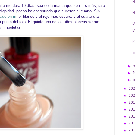
N
lte me dura 10 días, sea de la marca que sea. Es más, raro
dignidad. pocos he encontrado que superen el cuarto. Sin
N
bado en mí
el blanco y el rojo más oscuro, y al cuarto día
 punta del rojo. El quinto una de las uñas blancas se me
M
an impolutas.
M
K
T
►
►
f
►
►
20
►
20
►
20
►
20
►
20
►
20
►
20