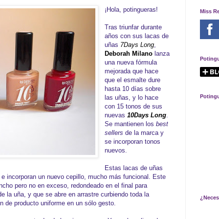
¡Hola, potingueras!
Miss R
Tras triunfar durante
años con sus lacas de
uñas
7Days Long
,
Deborah Milano
lanza
Poting
una nueva fórmula
mejorada que hace
que el esmalte dure
hasta 10 días sobre
Poting
las uñas, y lo hace
con 15 tonos de sus
nuevas
10Days Long
.
Se mantienen los
best
sellers
de la marca y
se incorporan tonos
nuevos.
Estas lacas de uñas
 e incorporan un nuevo cepillo, mucho más funcional. Este
 ancho pero no en exceso, redondeado en el final para
de la uña, y que se abre en arrastre curbiendo toda la
¿Neces
ón de producto uniforme en un sólo gesto.