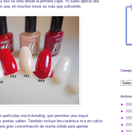
y eso se nota desde la primera capa. Yo suelo aplicar dos
on una, en muchos tonos es más que suficiente.
Catego
Archiv
►
20
►
20
n partículas
micro-bonding
, que permiten una mayor
►
20
s puntas salten. También incluye bio-cerámica rica en calcio
►
20
una gran concentración de resina sólida para aportar
▼
20