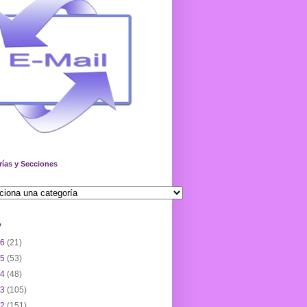
rías y Secciones
o
26
(21)
25
(53)
24
(48)
23
(105)
22
(151)