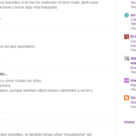
os esmaltes. A mi me ha cautivado un tono nude, tanto para
Tec
Hac
e base y hacer algo más trabajado.
arr
6
CA
"IN
Hac
El 
Com
est
es así que apuntados.
Hac
4
lap
maq
Est
Hac
ijo...
mar
 y cómo cuidan las uñas.
Pla
 buena.
Hac
sados, aunque también utilizo bases cubrientes a veces y
Un 
Mus
Hac
1
Visitas
stos esmaltes, yo también tengo uñas "escupidoras" así