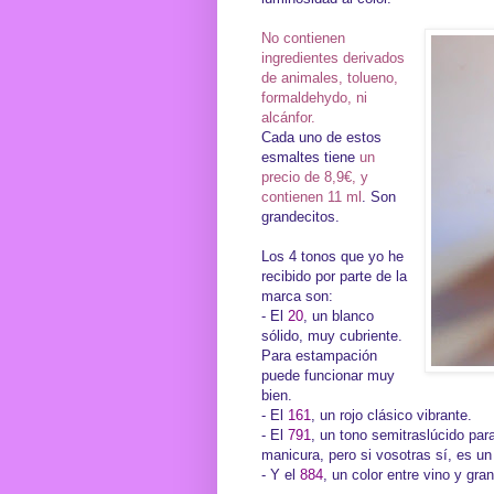
No contienen
ingredientes derivados
de animales, tolueno,
formaldehydo, ni
alcánfor.
Cada uno de estos
esmaltes tiene
un
precio de 8,9€, y
contienen 11 ml
. Son
grandecitos.
Los 4 tonos que yo he
recibido por parte de la
marca son:
- El
20
, un blanco
sólido, muy cubriente.
Para estampación
puede funcionar muy
bien.
- El
161
, un rojo clásico vibrante.
- El
791
, un tono semitraslúcido pa
manicura, pero si vosotras sí, es u
- Y el
884
, un color entre vino y gra