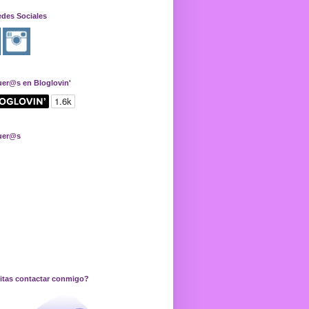
edes Sociales
uer@s en Bloglovin'
uer@s
itas contactar conmigo?