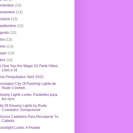
iciembre
(13)
noviembre
(13)
ctubre
(13)
eptiembre
(12)
agosto
(10)
ulio
(13)
unio
(13)
mayo
(13)
bril
(13)
e Due You Are Magic 02 Party Vibes:
Lilas a 1€
iss Finiquitados: Abril 2022
icrolápiz City Of Flashing Lights de
Rude Cosmeti...
reamy Lights Looks: Pastelitos para
tus ojos.
ity Of Dreamy Lights by Rude
Cosmetics: Excepcional.
ónicos Capilares Para Recuperar Tu
Cabello
oonlight Looks: A Prueba