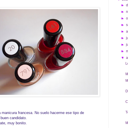
►
d
►
►
o
►
s
►
►
j
►
j
►
▼
a
L
M
M
D
C
T
ra manicura francesa. No suelo hacerme ese tipo de
n buen candidato.
nate, muy bonito.
M