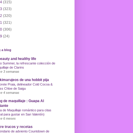
14
(315)
13
(323)
12
(320)
11
(321)
10
(306)
09
(24)
 a blog
eauty and healthy life
o Summer, la refrescante colección de
uillaje de Clarins
e 3 semanas
imarujeos de una hobbit pija
orete Praia, delineador Cold Cocoa &
ss Chloe de Saigu
e 4 semanas
g de maquillaje : Guapa Al
tante
a de Maquillaje romántico para citas
eal para gustar en San Valentín)
e 6 meses
re trucos y recetas
endario de adviento Countdown de