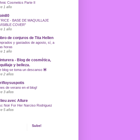
hnic Cosmetics Parte II
e 1 año
oin80
TRICE - BASE DE MAQUILLAJE
VISIBLE COVER"
e 1 año
libro de conjuros de Tita Hellen
prados y gastados de agosto, sí, a
as horas
e 1 año
inturera - Blog de cosmética,
uillaje y belleza.
e blog se toma un descanso 💟
e 2 años
ifloysuspotis
nes de verano en el blog!
e 3 años
lieu avec Allure
c Noir For Her Narciso Rodriguez
e 5 años
Sube!