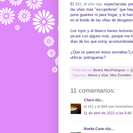
El
161, el otro rojo
, espectacular, po
las uñas más "escupidoras" que haya
pone guantes ni para fregar, y le han
en el borde de las uñas de desgaste
Los rojos y el blanco tienen textura
picaré con alguno más, porque me h
días de los que estoy acostumbrada
¿Que os parecen estos esmaltes?¿Co
utilizar, potingueras?
Publicado por
Beatriz MissPotingues
en
8
Etiquetas:
Manos y uñas
,
Miss Esmaltes
,
11 comentarios:
Charo
dijo...
el 161 y el 884 son monisimos!
11 de abril de 2022 a las 9:46
Noelia Cano
dijo...