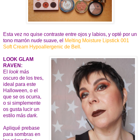
Esta vez no quise contraste entre ojos y labios, y opté por un
tono marrón
nude
suave, el
Melting Moisture Lipstick 001
Soft Cream Hypoallergenic de Bell.
LOOK GLAM
RAVEN:
El
look
más
oscuro de los tres,
ideal para este
Halloween, o el
que se os ocurra,
o si simplemente
os gusta lucir un
estilo más
dark.
Apliqué prebase
para sombras en